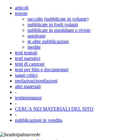
articoli
poesie
raccolte (pubblicate in volume)
pubblicate in fogli volanti
pubblicate in quotidiani o riviste
antologie
in altre pubblicazioni
inedite
testi teatrali
testi narrativi
testi di canzoni
testi per film e documentari
saggi critici
prefazioni/postfazioni
altri materiali
-
testimonianze
-
CERCA NEI MATERIALI DEL SITO
-
pubblicazioni in vendita