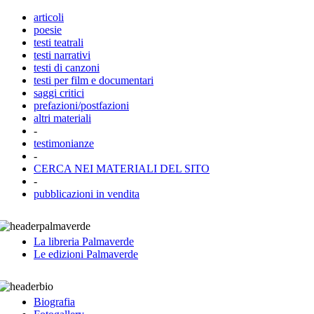
articoli
poesie
testi teatrali
testi narrativi
testi di canzoni
testi per film e documentari
saggi critici
prefazioni/postfazioni
altri materiali
-
testimonianze
-
CERCA NEI MATERIALI DEL SITO
-
pubblicazioni in vendita
La libreria Palmaverde
Le edizioni Palmaverde
Biografia