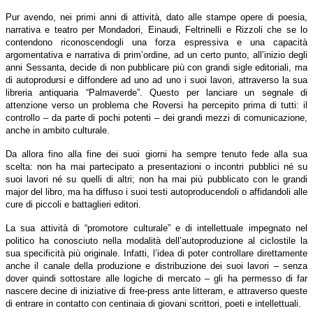
Pur avendo, nei primi anni di attività, dato alle stampe opere di poesia,
narrativa e teatro per Mondadori, Einaudi, Feltrinelli e Rizzoli che se lo
contendono riconoscendogli una forza espressiva e una capacità
argomentativa e narrativa di prim’ordine, ad un certo punto, all’inizio degli
anni Sessanta, decide di non pubblicare più con grandi sigle editoriali, ma
di autoprodursi e diffondere ad uno ad uno i suoi lavori, attraverso la sua
libreria antiquaria “Palmaverde”. Questo per lanciare un segnale di
attenzione verso un problema che Roversi ha percepito prima di tutti: il
controllo – da parte di pochi potenti – dei grandi mezzi di comunicazione,
anche in ambito culturale.
Da allora fino alla fine dei suoi giorni ha sempre tenuto fede alla sua
scelta: non ha mai partecipato a presentazioni o incontri pubblici né su
suoi lavori né su quelli di altri; non ha mai più pubblicato con le grandi
major del libro, ma ha diffuso i suoi testi autoproducendoli o affidandoli alle
cure di piccoli e battaglieri editori.
La sua attività di “promotore culturale” e di intellettuale impegnato nel
politico ha conosciuto nella modalità dell’autoproduzione al ciclostile la
sua specificità più originale. Infatti, l’idea di poter controllare direttamente
anche il canale della produzione e distribuzione dei suoi lavori – senza
dover quindi sottostare alle logiche di mercato – gli ha permesso di far
nascere decine di iniziative di free-press ante litteram, e attraverso queste
di entrare in contatto con centinaia di giovani scrittori, poeti e intellettuali.