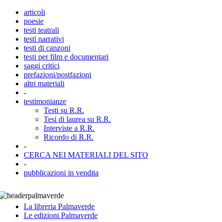
articoli
poesie
testi teatrali
testi narrativi
testi di canzoni
testi per film e documentari
saggi critici
prefazioni/postfazioni
altri materiali
-
testimonianze
Testi su R.R.
Tesi di laurea su R.R.
Interviste a R.R.
Ricordo di R.R.
-
CERCA NEI MATERIALI DEL SITO
-
pubblicazioni in vendita
La libreria Palmaverde
Le edizioni Palmaverde