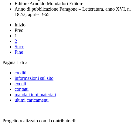
Editore
Arnoldo Mondadori Editore
Anno di pubblicazione
Paragone – Letteratura, anno XVI, n.
182/2, aprile 1965
Inizio
Prec
1
2
Succ
Fine
Pagina 1 di 2
crediti
informazioni sul sito
eventi
contatti
manda i tuoi materiali
ultimi caricamenti
Progetto realizzato con il contributo di: