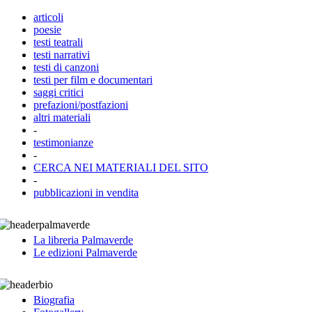
articoli
poesie
testi teatrali
testi narrativi
testi di canzoni
testi per film e documentari
saggi critici
prefazioni/postfazioni
altri materiali
-
testimonianze
-
CERCA NEI MATERIALI DEL SITO
-
pubblicazioni in vendita
La libreria Palmaverde
Le edizioni Palmaverde
Biografia