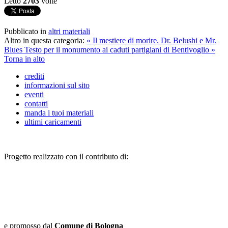
Letto
2703
volte
Pubblicato in
altri materiali
Altro in questa categoria:
« Il mestiere di morire. Dr. Belushi e Mr.
Blues
Testo per il monumento ai caduti partigiani di Bentivoglio »
Torna in alto
crediti
informazioni sul sito
eventi
contatti
manda i tuoi materiali
ultimi caricamenti
Progetto realizzato con il contributo di:
e promosso dal
Comune di Bologna