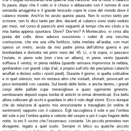
fa paura, dopo che il cielo si è chiuso o abbassato con il rumore di una
serranda arrugginita e il grande lenzuolo copre le cose del mondo dove il
calanco risiede. Anch’io ho avuto questa paura. Non lo scrivo tanto per
scrivere, non lo dico tanto per dire; davanti al calanco sono stato seduto
per mesi, nel corso di parecchi anni seguenti al tempo che ero citulo e la
mia barba appena spuntava. Dove? Dov’ero? A Montecalvo, in cima alla
punta del colle, dove adesso sussistono i ruderi di una vecchia
costruzione, che era una villa fortilizio, tutta merlata all’araba, con muri
spessi un metro, avuta da mio padre prima dell’ultima guerra e poi
bombardata e distrutta nei primi mesi del ’45. Lì, o là sopra, ci passavo
l’estate, in pieno sole (non c’era un albero), in pieno vento (quando
soffiava il vento), in piena nebbia (quando arrivava improvvisa la nebbia,
gonfiandosi con grandi colpi d’ali; e proprio sull’orlo dei precipitosi calanchi
arruffati e distesi sotto i nostri piedi). Durante il giorno, in quella solitudine
e in quel silenzio, non mi restava altro che visitarli, sfiorarli, provocarli un
poco tentandoli con cautela. Sul bordo delle ferite, e anche dentro, i grandi
cespi delle pallide cupe meravigliose e quasi sgomente ginestre,
sembravano deposti sopra tombe di antichi re ormai dimenticati. Era bello
allora sollevare gli occhi e guardare in alto il volo degli storni. Ecco dunque
che do relazione di questo mio emozionante e travagliato (in ordine di
sentimenti) rapporto con il calanco. Egli raccoglieva il sole e poi l’ombra
del sole e poi l’ombra quieta e celeste del vespro e poi il cupo fragore della
notte. Io ero lì vicino che l’osservavo, costante. Un piccolo prometeo non
divagante, legato a quel suolo. Sempre in bilico su qualche piccolo