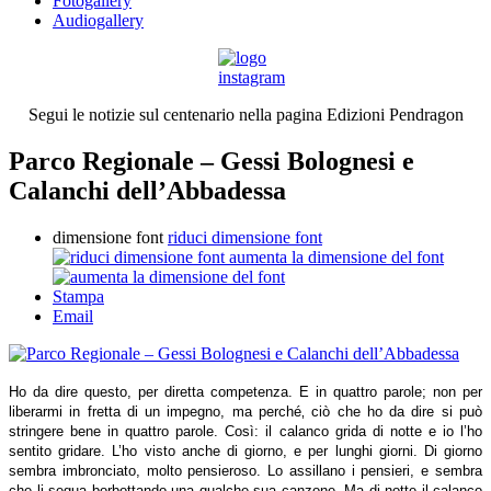
Fotogallery
Audiogallery
Segui le notizie sul centenario nella pagina Edizioni Pendragon
Parco Regionale – Gessi Bolognesi e
Calanchi dell’Abbadessa
dimensione font
riduci dimensione font
aumenta la dimensione del font
Stampa
Email
Ho da dire questo, per diretta competenza. E in quattro parole; non per
liberarmi in fretta di un impegno, ma perché‚ ciò che ho da dire si può
stringere bene in quattro parole. Così: il calanco grida di notte e io l’ho
sentito gridare. L’ho visto anche di giorno, e per lunghi giorni. Di giorno
sembra imbronciato, molto pensieroso. Lo assillano i pensieri, e sembra
che li segua borbottando una qualche sua canzone. Ma di notte il calanco