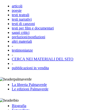
articoli
poesie
testi teatrali
testi narrativi
testi di canzoni
testi per film e documentari
saggi critici
prefazioni/postfazioni
altri materiali
-
testimonianze
-
CERCA NEI MATERIALI DEL SITO
-
pubblicazioni in vendita
La libreria Palmaverde
Le edizioni Palmaverde
Biografia