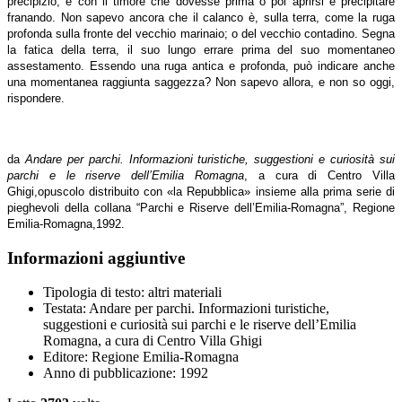
precipizio, e con il timore che dovesse prima o poi aprirsi e precipitare
franando. Non sapevo ancora che il calanco è, sulla terra, come la ruga
profonda sulla fronte del vecchio marinaio; o del vecchio contadino. Segna
la fatica della terra, il suo lungo errare prima del suo momentaneo
assestamento. Essendo una ruga antica e profonda, può indicare anche
una momentanea raggiunta saggezza? Non sapevo allora, e non so oggi,
rispondere.
da
Andare per parchi. Informazioni turistiche, suggestioni e curiosità sui
parchi e le riserve dell’Emilia Romagna
, a cura di Centro Villa
Ghigi,opuscolo distribuito con «la Repubblica» insieme alla prima serie di
pieghevoli della collana “Parchi e Riserve dell’Emilia-Romagna”, Regione
Emilia-Romagna,1992.
Informazioni aggiuntive
Tipologia di testo:
altri materiali
Testata:
Andare per parchi. Informazioni turistiche,
suggestioni e curiosità sui parchi e le riserve dell’Emilia
Romagna, a cura di Centro Villa Ghigi
Editore:
Regione Emilia-Romagna
Anno di pubblicazione:
1992