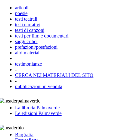
articoli
poesie
testi teatrali
testi narrativi
testi di canzoni
testi per film e documentari
saggi critici
prefazioni/postfazioni
altri materiali
-
testimonianze
-
CERCA NEI MATERIALI DEL SITO
-
pubblicazioni in vendita
La libreria Palmaverde
Le edizioni Palmaverde
Biografia