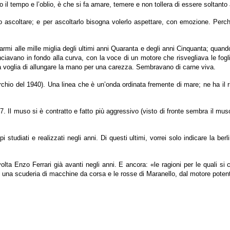
 il tempo e l’oblio, è che si fa amare, temere e non tollera di essere soltanto
lo ascoltare; e per ascoltarlo bisogna volerlo aspettare, con emozione. Per
armi alle mille miglia degli ultimi anni Quaranta e degli anni Cinquanta; quand
unciavano in fondo alla curva, con la voce di un motore che risvegliava le fo
iva voglia di allungare la mano per una carezza. Sembravano di carne viva.
archio del 1940). Una linea che è un’onda ordinata fremente di mare; ne ha i
7. Il muso si è contratto e fatto più aggressivo (visto di fronte sembra il mus
tipi studiati e realizzati negli anni. Di questi ultimi, vorrei solo indicare la
ta Enzo Ferrari già avanti negli anni. E ancora: «le ragioni per le quali si 
to, una scuderia di macchine da corsa e le rosse di Maranello, dal motore poten