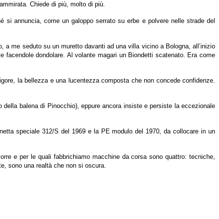
 ammirata. Chiede di più, molto di più.
ché si annuncia, come un galoppo serrato su erbe e polvere nelle strade del
o, a me seduto su un muretto davanti ad una villa vicino a Bologna, all’inizio
glie facendole dondolare. Al volante magari un Biondetti scatenato. Era come
l rigore, la bellezza e una lucentezza composta che non concede confidenze.
o della balena di Pinocchio), eppure ancora insiste e persiste la eccezionale
 berlinetta speciale 312/S del 1969 e la PE modulo del 1970, da collocare in un
corre e per le quali fabbrichiamo macchine da corsa sono quattro: tecniche,
te, sono una realtà che non si oscura.