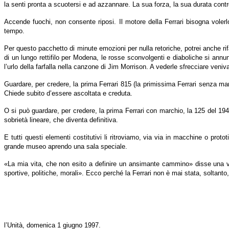
la senti pronta a scuotersi e ad azzannare. La sua forza, la sua durata contro
Accende fuochi, non consente riposi. Il motore della Ferrari bisogna voler
tempo.
Per questo pacchetto di minute emozioni per nulla retoriche, potrei anche rif
di un lungo rettifilo per Modena, le rosse sconvolgenti e diaboliche si ann
l’urlo della farfalla nella canzone di Jim Morrison. A vederle sfrecciare ven
Guardare, per credere, la prima Ferrari 815 (la primissima Ferrari senza m
Chiede subito d’essere ascoltata e creduta.
O si può guardare, per credere, la prima Ferrari con marchio, la 125 del 194
sobrietà lineare, che diventa definitiva.
E tutti questi elementi costitutivi li ritroviamo, via via in macchine o proto
grande museo aprendo una sala speciale.
«La mia vita, che non esito a definire un ansimante cammino» disse una vol
sportive, politiche, morali». Ecco perché la Ferrari non è mai stata, soltan
l’Unità, domenica 1 giugno 1997.