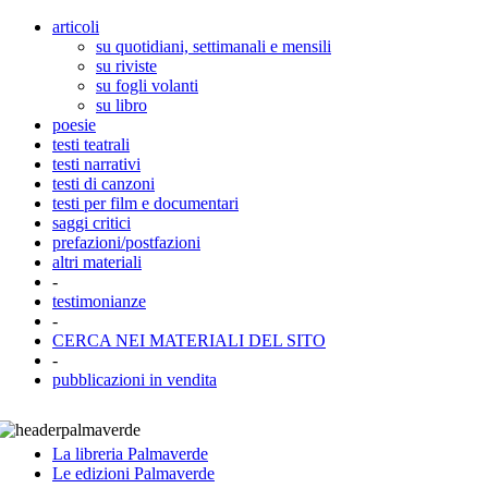
articoli
su quotidiani, settimanali e mensili
su riviste
su fogli volanti
su libro
poesie
testi teatrali
testi narrativi
testi di canzoni
testi per film e documentari
saggi critici
prefazioni/postfazioni
altri materiali
-
testimonianze
-
CERCA NEI MATERIALI DEL SITO
-
pubblicazioni in vendita
La libreria Palmaverde
Le edizioni Palmaverde