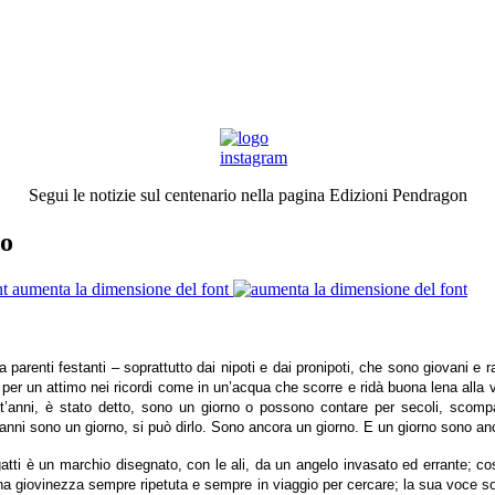
Segui le notizie sul centenario nella pagina Edizioni Pendragon
no
aumenta la dimensione del font
a parenti festanti – soprattutto dai nipoti e dai pronipoti, che sono giovani e r
a, per un attimo nei ricordi come in un’acqua che scorre e ridà buona lena alla
t’anni, è stato detto, sono un giorno o possono contare per secoli, scompar
t’anni sono un giorno, si può dirlo. Sono ancora un giorno. E un giorno sono a
tti è un marchio disegnato, con le ali, da un angelo invasato ed errante; cos
una giovinezza sempre ripetuta e sempre in viaggio per cercare; la sua voce so