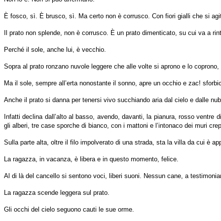
È fosco, sì. È brusco, sì. Ma certo non è corrusco. Con fiori gialli che si agit
Il prato non splende, non è corrusco. È un prato dimenticato, su cui va a rint
Perché il sole, anche lui, è vecchio.
Sopra al prato ronzano nuvole leggere che alle volte si aprono e lo coprono,
Ma il sole, sempre all’erta nonostante il sonno, apre un occhio e zac! sforbici
Anche il prato si danna per tenersi vivo succhiando aria dal cielo e dalle nub
Infatti declina dall’alto al basso, avendo, davanti, la pianura, rosso ventre 
gli alberi, tre case sporche di bianco, con i mattoni e l’intonaco dei muri crep
Sulla parte alta, oltre il filo impolverato di una strada, sta la villa da cui è 
La ragazza, in vacanza, è libera e in questo momento, felice.
Al di là del cancello si sentono voci, liberi suoni. Nessun cane, a testimoniar
La ragazza scende leggera sul prato.
Gli occhi del cielo seguono cauti le sue orme.