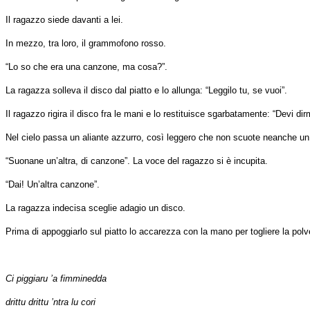
Il ragazzo siede davanti a lei.
In mezzo, tra loro, il grammofono rosso.
“Lo so che era una canzone, ma cosa?”.
La ragazza solleva il disco dal piatto e lo allunga: “Leggilo tu, se vuoi”.
Il ragazzo rigira il disco fra le mani e lo restituisce sgarbatamente: “Devi 
Nel cielo passa un aliante azzurro, così leggero che non scuote neanche un 
“Suonane un’altra, di canzone”. La voce del ragazzo si è incupita.
“Dai! Un’altra canzone”.
La ragazza indecisa sceglie adagio un disco.
Prima di appoggiarlo sul piatto lo accarezza con la mano per togliere la pol
Ci piggiaru ’a fimminedda
drittu drittu ’ntra lu cori