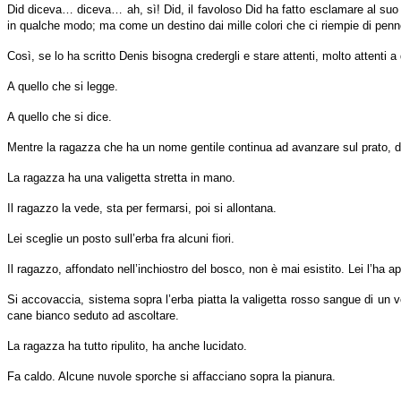
Did diceva… diceva… ah, sì! Did, il favoloso Did ha fatto esclamare al suo 
in qualche modo; ma come un destino dai mille colori che ci riempie di penn
Così, se lo ha scritto Denis bisogna credergli e stare attenti, molto attenti a
A quello che si legge.
A quello che si dice.
Mentre la ragazza che ha un nome gentile continua ad avanzare sul prato, dall
La ragazza ha una valigetta stretta in mano.
Il ragazzo la vede, sta per fermarsi, poi si allontana.
Lei sceglie un posto sull’erba fra alcuni fiori.
Il ragazzo, affondato nell’inchiostro del bosco, non è mai esistito. Lei l’ha a
Si accovaccia, sistema sopra l’erba piatta la valigetta rosso sangue di un 
cane bianco seduto ad ascoltare.
La ragazza ha tutto ripulito, ha anche lucidato.
Fa caldo. Alcune nuvole sporche si affacciano sopra la pianura.