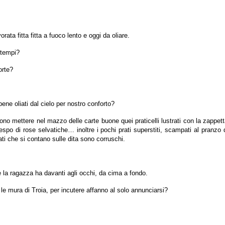
rata fitta fitta a fuoco lento e oggi da oliare.
 tempi?
orte?
bene oliati dal cielo per nostro conforto?
no mettere nel mazzo delle carte buone quei praticelli lustrati con la zappet
spo di rose selvatiche… inoltre i pochi prati superstiti, scampati al pranzo 
ti che si contano sulle dita sono corruschi.
 la ragazza ha davanti agli occhi, da cima a fondo.
e mura di Troia, per incutere affanno al solo annunciarsi?