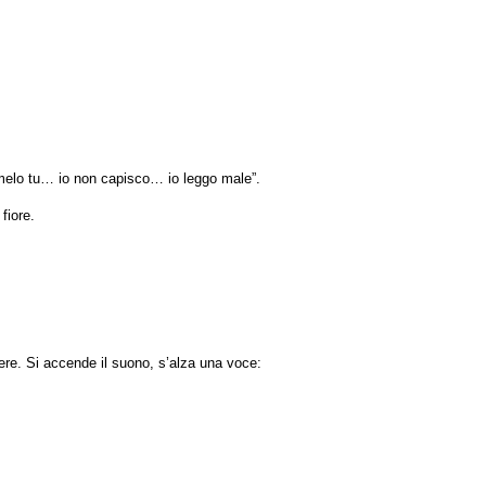
dirmelo tu… io non capisco… io leggo male”.
fiore.
vere. Si accende il suono, s’alza una voce: