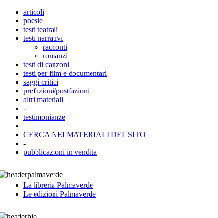
articoli
poesie
testi teatrali
testi narrativi
racconti
romanzi
testi di canzoni
testi per film e documentari
saggi critici
prefazioni/postfazioni
altri materiali
-
testimonianze
-
CERCA NEI MATERIALI DEL SITO
-
pubblicazioni in vendita
La libreria Palmaverde
Le edizioni Palmaverde