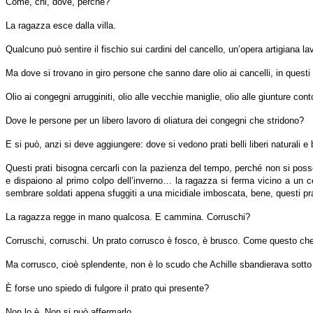
Come, chi, dove, perché?
La ragazza esce dalla villa.
Qualcuno può sentire il fischio sui cardini del cancello, un’opera artigiana lavo
Ma dove si trovano in giro persone che sanno dare olio ai cancelli, in questi
Olio ai congegni arrugginiti, olio alle vecchie maniglie, olio alle giunture cont
Dove le persone per un libero lavoro di oliatura dei congegni che stridono?
E si può, anzi si deve aggiungere: dove si vedono prati belli liberi naturali e 
Questi prati bisogna cercarli con la pazienza del tempo, perché non si posso
e dispaiono al primo colpo dell’inverno… la ragazza si ferma vicino a un ce
sembrare soldati appena sfuggiti a una micidiale imboscata, bene, questi pra
La ragazza regge in mano qualcosa. E cammina. Corruschi?
Corruschi, corruschi. Un prato corrusco è fosco, è brusco. Come questo che
Ma corrusco, cioè splendente, non è lo scudo che Achille sbandierava sotto l
È forse uno spiedo di fulgore il prato qui presente?
Non lo è. Non si può affermarlo.