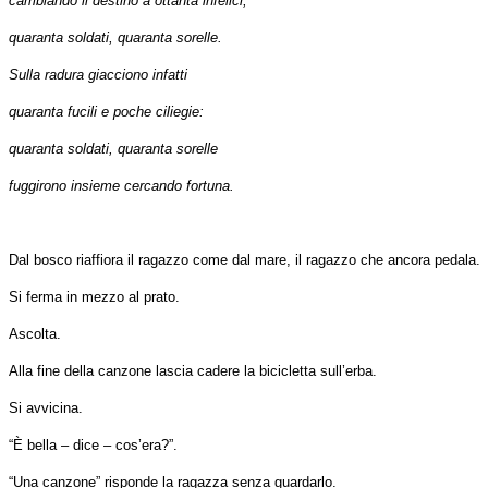
cambiando il destino a ottanta infelici,
quaranta soldati, quaranta sorelle.
Sulla radura giacciono infatti
quaranta fucili e poche ciliegie:
quaranta soldati, quaranta sorelle
fuggirono insieme cercando fortuna.
Dal bosco riaffiora il ragazzo come dal mare, il ragazzo che ancora pedala.
Si ferma in mezzo al prato.
Ascolta.
Alla fine della canzone lascia cadere la bicicletta sull’erba.
Si avvicina.
“È bella ‒ dice ‒ cos’era?”.
“Una canzone” risponde la ragazza senza guardarlo.