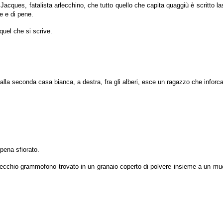
Jacques, fatalista arlecchino, che tutto quello che capita quaggiù è scritto 
e e di pene.
 quel che si scrive.
a seconda casa bianca, a destra, fra gli alberi, esce un ragazzo che inforca l
ppena sfiorato.
vecchio grammofono trovato in un granaio coperto di polvere insieme a un muc