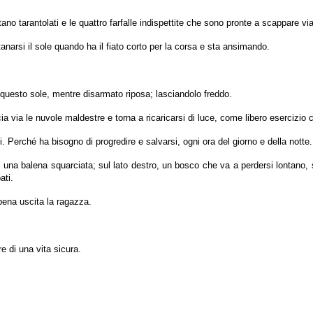
ano tarantolati e le quattro farfalle indispettite che sono pronte a scappare via d
anarsi il sole quando ha il fiato corto per la corsa e sta ansimando.
 questo sole, mentre disarmato riposa; lasciandolo freddo.
a via le nuvole maldestre e torna a ricaricarsi di luce, come libero esercizio c
i. Perché ha bisogno di progredire e salvarsi, ogni ora del giorno e della notte
di una balena squarciata; sul lato destro, un bosco che va a perdersi lontano, s
ati.
appena uscita la ragazza.
e di una vita sicura.