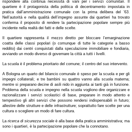
rispondere alla continua necessità di vani per i servizi comunitari. Il
quartiere è il protagonista della politica di decentramento impostata in
pratica dall’amministrazione comunale con la prima delibera del ’63.
Nell’autorità e nella qualità dell’impegno assunte dai quartieri ha trovato
conferma il proposito di rendere la partecipazione popolare sempre più
incidente nella realtà dei fatti e delle scelte.
Il quartiere rappresenta il mezzo diretto per bloccare l’emarginazione
coatta delle classi popolari (o comunque di tutte le categorie a basso
reddito) dai centri conquistati dalla speculazione immobiliare e fondiaria,
avviando un modo diverso di governare la città a tutti i livelli.
La scuola è il problema prioritario del comune; il centro del suo intervento.
A Bologna un quarto del bilancio comunale è speso per la scuola e per gli
impegni collaterali; e tre bambini su quattro vanno alla scuola materna;
mentre si preparano decine di asili nido in aggiunta ai tanti già in funzione.
Problema della scuola e impegno nella scuola vogliono dire organizzare e
razionalizzare i servizi scolastici di base, preparare in modo attento e
tempestivo gli altri servizi che possono rendersi indispensabili in futuro;
allestire delle strutture e delle infrastrutture; soprattutto fare scelte per una
cultura o scegliere un modo di fare cultura.
La
ricerca di sicurezza sociale
è alla base della pratica amministrativa; ma
sono i quartieri, è la partecipazione popolare che la connotano.