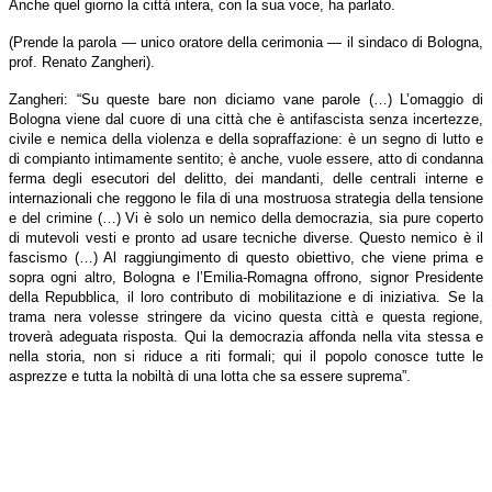
Anche quel giorno la città intera, con la sua voce, ha parlato.
(Prende la parola — unico oratore della cerimonia — il sindaco di Bologna,
prof. Renato Zangheri).
Zangheri: “Su queste bare non diciamo vane parole (…) L’omaggio di
Bologna viene dal cuore di una città che è antifascista senza incertezze,
civile e nemica della violenza e della sopraffazione: è un segno di lutto e
di compianto intimamente sentito; è anche, vuole essere, atto di condanna
ferma degli esecutori del delitto, dei mandanti, delle centrali interne e
internazionali che reggono le fila di una mostruosa strategia della tensione
e del crimine (…) Vi è solo un nemico della democrazia, sia pure coperto
di mutevoli vesti e pronto ad usare tecniche diverse. Questo nemico è il
fascismo (…) Al raggiungimento di questo obiettivo, che viene prima e
sopra ogni altro, Bologna e l’Emilia-Romagna offrono, signor Presidente
della Repubblica, il loro contributo di mobilitazione e di iniziativa. Se la
trama nera volesse stringere da vicino questa città e questa regione,
troverà adeguata risposta. Qui la democrazia affonda nella vita stessa e
nella storia, non si riduce a riti formali; qui il popolo conosce tutte le
asprezze e tutta la nobiltà di una lotta che sa essere suprema”.