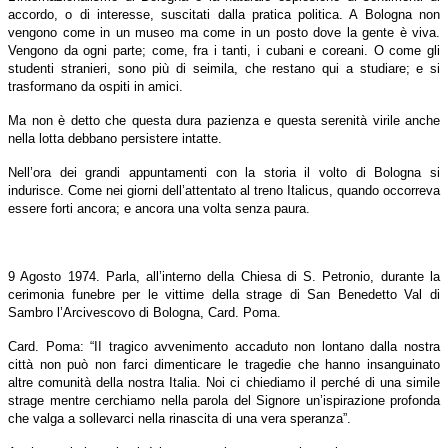
accordo, o di interesse, suscitati dalla pratica politica. A Bologna non
vengono come in un museo ma come in un posto dove la gente è viva.
Vengono da ogni parte; come, fra i tanti, i cubani e coreani. O come gli
studenti stranieri, sono più di seimila, che restano qui a studiare; e si
trasformano da ospiti in amici.
Ma non è detto che questa dura pazienza e questa serenità virile anche
nella lotta debbano persistere intatte.
Nell’ora dei grandi appuntamenti con la storia il volto di Bologna si
indurisce. Come nei giorni dell’attentato al treno Italicus, quando occorreva
essere forti ancora; e ancora una volta senza paura.
9 Agosto 1974. Parla, all’interno della Chiesa di S. Petronio, durante la
cerimonia funebre per le vittime della strage di San Benedetto Val di
Sambro l’Arcivescovo di Bologna, Card. Poma.
Card. Poma: “II tragico avvenimento accaduto non lontano dalla nostra
città non può non farci dimenticare le tragedie che hanno insanguinato
altre comunità della nostra Italia. Noi ci chiediamo il perché di una simile
strage mentre cerchiamo nella parola del Signore un’ispirazione profonda
che valga a sollevarci nella rinascita di una vera speranza”.