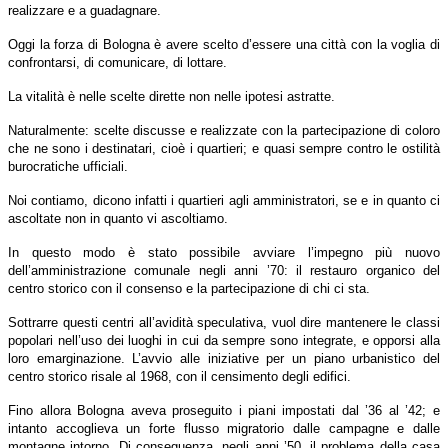
realizzare e a guadagnare.
Oggi la forza di Bologna è avere scelto d’essere una città con la voglia di
confrontarsi, di comunicare, di lottare.
La vitalità è nelle scelte dirette non nelle ipotesi astratte.
Naturalmente: scelte discusse e realizzate con la partecipazione di coloro
che ne sono i destinatari, cioè i quartieri; e quasi sempre contro le ostilità
burocratiche ufficiali.
Noi contiamo, dicono infatti i quartieri agli amministratori, se e in quanto ci
ascoltate non in quanto vi ascoltiamo.
In questo modo è stato possibile avviare l’impegno più nuovo
dell’amministrazione comunale negli anni ’70: il restauro organico del
centro storico con il consenso e la partecipazione di chi ci sta.
Sottrarre questi centri all’avidità speculativa, vuol dire mantenere le classi
popolari nell’uso dei luoghi in cui da sempre sono integrate, e opporsi alla
loro emarginazione. L’avvio alle iniziative per un piano urbanistico del
centro storico risale al 1968, con il censimento degli edifici.
Fino allora Bologna aveva proseguito i piani impostati dal ’36 al ’42; e
intanto accoglieva un forte flusso migratorio dalle campagne e dalle
montagne intorno. Di conseguenza, negli anni ’50, il problema della casa