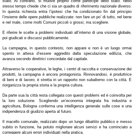
stato. Al contrario, si muove proprio come partecipe dello stato. Nello
stesso tempo chiede che ci sia un quadro di riferimento nazionale diverso.
In questa richiesta entra l’ipotesi che ha condizionato fin dal principio
l’insieme delle opere pubbliche realizzate: non fare un po’ di tutto, nel bene
e nel male, come molti Comuni piccoli o grossi; ma scegliere.
E riferire le scelte a problemi individuati all’interno di una visione globale,
poi giudicati e discussi pubblicamente.
La campagna, in questo contesto, non appare e non è un luogo ormai
spento in attesa d’essere aggredito dalla speculazione edilizia, che
avanza secondo direttrici concordate dal capitale.
Attraverso le cooperative, le leghe, i centri di raccolta e conservazione dei
prodotti, la campagna è ancora protagonista. Rinnovandosi, è produttrice
di beni e di lavoro; è stretta in un rapporto non subalterno con la città. E
riorganizza la propria storia e la propria cultura.
Da parte sua la città resta collegata con questi problemi ed è coinvolta per
la loro soluzione. Scegliendo un’economia integrata fra industria e
agricoltura, Bologna conferma una intelligenza generale sulle cose e una
indipendenza di giudizio aperta al futuro.
Il macello comunale, realizzato dopo un lungo dibattito pubblico e messo
subito in funzione, ha potuto migliorare alcuni servizi e ha cominciato a
correggere alcuni errori individuati nella pratica.