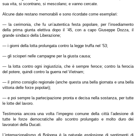
sua vita, si scontrano, si mescolano; e vanno cercate.
Alcune date restano memorabili e sono ricordate come esemplari:
— la cerimonia, che fu un’autentica festa popolare, per l’insediamento
della prima giunta elettiva dopo il ’45, con a capo Giuseppe Dozza, il
grande sindaco della Liberazione;
— i giorni della lotta prolungata contro la legge truffa nel ’53;
— gli scioperi nelle campagne per la giusta causa;
— la lotta contro ogni ingiustizia, che è sempre feroce; contro la ferocia
del potere, quindi contro la guerra nel Vietnam;
— il primo consiglio regionale (anche questa una bella giornata e una bella
vittoria delle forze popolari);
— e poi sempre la partecipazione pronta e decisa nella sostanza, per tutte
le lotte del lavoro.
Testimonia ancora una volta l’impegno comune della città l’adesione di
tutte le forze democratiche allo scontro prolungato e molto duro dei
lavoratori della Ducati.
L’internazionalismo di Bologna è la naturale esplosione di sentimenti di