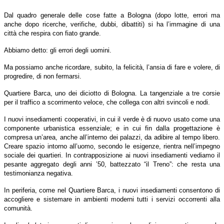
Dal quadro generale delle cose fatte a Bologna (dopo lotte, errori ma
anche dopo ricerche, verifiche, dubbi, dibattiti) si ha l’immagine di una
città che respira con fiato grande.
Abbiamo detto: gli errori degli uomini.
Ma possiamo anche ricordare, subito, la felicità, l’ansia di fare e volere, di
progredire, di non fermarsi.
Quartiere Barca, uno dei diciotto di Bologna. La tangenziale a tre corsie
per il traffico a scorrimento veloce, che collega con altri svincoli e nodi.
I nuovi insediamenti cooperativi, in cui il verde è di nuovo usato come una
componente urbanistica essenziale; e in cui fin dalla progettazione è
compresa un’area, anche all’interno dei palazzi, da adibire al tempo libero.
Creare spazio intorno all’uomo, secondo le esigenze, rientra nell’impegno
sociale dei quartieri. In contrapposizione ai nuovi insediamenti vediamo il
pesante aggregato degli anni ’50, battezzato “il Treno”: che resta una
testimonianza negativa.
In periferia, come nel Quartiere Barca, i nuovi insediamenti consentono di
accogliere e sistemare in ambienti moderni tutti i servizi occorrenti alla
comunità.