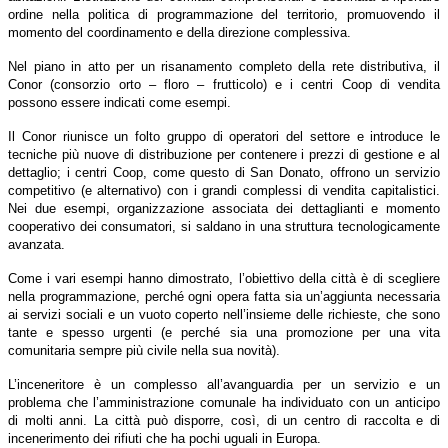
ordine nella politica di programmazione del territorio, promuovendo il
momento del coordinamento e della direzione complessiva.
Nel piano in atto per un risanamento completo della rete distributiva, il
Conor (consorzio orto – floro – frutticolo) e i centri Coop di vendita
possono essere indicati come esempi.
Il Conor riunisce un folto gruppo di operatori del settore e introduce le
tecniche più nuove di distribuzione per contenere i prezzi di gestione e al
dettaglio; i centri Coop, come questo di San Donato, offrono un servizio
competitivo (e alternativo) con i grandi complessi di vendita capitalistici.
Nei due esempi, organizzazione associata dei dettaglianti e momento
cooperativo dei consumatori, si saldano in una struttura tecnologicamente
avanzata.
Come i vari esempi hanno dimostrato, l’obiettivo della città è di scegliere
nella programmazione, perché ogni opera fatta sia un’aggiunta necessaria
ai servizi sociali e un vuoto coperto nell’insieme delle richieste, che sono
tante e spesso urgenti (e perché sia una promozione per una vita
comunitaria sempre più civile nella sua novità).
L’inceneritore è un complesso all’avanguardia per un servizio e un
problema che l’amministrazione comunale ha individuato con un anticipo
di molti anni. La città può disporre, così, di un centro di raccolta e di
incenerimento dei rifiuti che ha pochi uguali in Europa.