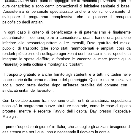
I
poliambulatori
sono punti di appoggio per la medicina preventiva e per le
cure geriatriche; e sono centri promozionali di iniziative sanitarie di base.
L’assistenza di personale specializzato anche a domicilio consente di
sviluppare il programma complessivo che si propone il recupero
psicofisico degli anziani.
In ogni caso il criterio di beneficenza e di paternalismo è finalmente
accantonato. Il comune, oltre a concedere a quanti hanno una pensione
inferiore alle sessantaquattromila lire mensili, l’uso gratuito dei mezzi
pubblici di trasporto (che sono stati rammodernati e ampliati così da
renderli più celeri e da collegare ogni zona) contribuisce in casi specifici a
integrare le spese d’affitto; o fornisce le vacanze al mare (come qui a
Pinarella) o nella collina e montagna circostanti.
II trasporto gratuito è anche fornito agli studenti e a tutti i cittadini nelle
fasce orarie della prima mattina e del pomeriggio. Queste e altre iniziative
sociali sono state decise dopo un’intesa stabilita dal comune con i
sindacati unitari dei lavoratori.
Con la collaborazione fra il comune e altri enti di assistenza ospedaliera
sono già in programma nuove strutture sanitarie, come le case di riposo
protette; mentre è recente l’avvio dell’Hospital Day presso l’ospedale
Malpighi.
Il primo “ospedale di giorno” in Italia, che accoglie gli anziani bisognosi di
assistenza ma per i quali non è necessario il ricovero in corsia.