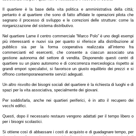
Il
quartiere
è la base della vita politica e amministrativa della città;
pertanto è al quartiere che sono di fatto affidate le operazioni pilota che
segnano il processo di sviluppo e le correzioni delle strutture: come la
riorganizzazione del sistema distributivo.
Nel quartiere Lame il centro commerciale “Marco Polo” è uno degli esempi
più interessanti e nuovi sia per quanto si riferisce alla distribuzione al
pubblico sia per la forma cooperativa realizzata all’interno fra
commercianti ed esercenti, che consente a ciascun associato una
gestione autonoma del settore di vendita. Disponendo questi centri di
quartiere su un piano autonomo e di concorrenza merceologica rispetto ai
grandi empori speculativi, si favorisce un giusto equilibrio dei prezzi e si
offrono contemporaneamente servizi adeguati.
Un altro risvolto dei bisogni sociali del quartiere è la richiesta di luoghi e di
spazi per la vita associativa, specialmente dei giovani.
Per soddisfarla, anche nei quartieri periferici, è in atto il recupero dei
vecchi edifici.
Questi, dopo il necessario restauro vengono adattati per il tempo libero o
per i bisogni scolastici.
Si ottiene così di abbassare i costi di acquisto e di guadagnare tempo, per