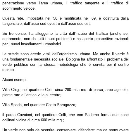
penetrazione verso l’area urbana, il traffico tangente e il traffico di
scorrimento veloce.
Questa rete, impostata nel ’58 e modificata nel ’69, è costituita dalla
tangenziale, dall’asse sud-ovest e dall’asse sud-est.
Su tre corsie, ha alleggerito la città dall’incubo del traffico (anche se,
certamente, non da tutti i suoi problemi) e ha aperto prospettive razionali
per i nuovi insediamenti urbanistici.
Le strade sono arterie vitali dell’organismo urbano. Ma anche il verde è
una fondamentale necessità sociale. Bologna ha affrontato il problema del
verde pubblico con la stessa metodologia che è servita per il centro
storico.
Alcuni esempi:
Villa Chigi, nel quartiere Colli, circa 280 mila mq. di parco, aree agricole,
piante rare e l’antica villa al centro;
Villa Spada, nel quartiere Costa-Saragozza;
il parco Cavaioni, nel quartiere Colli, che con Paderno forma due zone
collinari vicine di circa 600 mila mq.;
Un verde non solo da scoprire, conservare, difendere; ma da promuovere