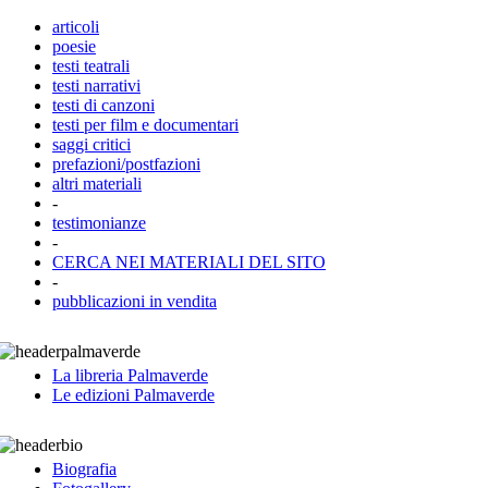
articoli
poesie
testi teatrali
testi narrativi
testi di canzoni
testi per film e documentari
saggi critici
prefazioni/postfazioni
altri materiali
-
testimonianze
-
CERCA NEI MATERIALI DEL SITO
-
pubblicazioni in vendita
La libreria Palmaverde
Le edizioni Palmaverde
Biografia