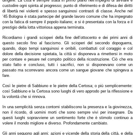
dirigere. La città è sempre stata in primo piano nell’impegno di avviare e
custodire ogni spinta al progresso; punto di riferimento e di difesa dei diritti
di libertà nei violenti e spesso sanguinosi contrasti di classe. Anche nel
’45 Bologna è stata partecipe del grande lavoro comune che ha impegnato
con la fatica di sempre il popolo italiano; e si è presentata con la forza e il
prestigio della lotta vittoriosa appena terminata.
Ricordiamo i grandi scioperi della fine dell’ottocento e dei primi anni di
questo secolo fino al fascismo. Gli scioperi del secondo dopoguerra,
quando, dopo tempi sanguinosi e orribili, combattuti col coraggio e col
dolore della decisione spietata, la città si disponeva a rimettersi in moto
per contare e pesare nel compito politico della ricostruzione. Ciò che era
stato fatto e concluso, tutti i sacrifici, non si disponevano come un
passato ma scorrevano ancora come un sangue giovane che spingeva a
fare.
Così le pietre di Sabbiuno e le pietre della Certosa; o più semplicemente:
così Sabbiuno e la Certosa sono luoghi di vero approdo per la riflessione e
la volontà che si rinnova.
In una semplicità senza contorni stabiliscono la presenza e la giovinezza,
non il ricordo, di uomini morti che sono sempre vivi per insegnare. Da
questi luoghi sopravviene un sentimento forte che è stimolo continuo a
volere il mondo migliore e diverso. Profondamente cambiato.
Gli anni seguono agli anni; azioni e vicende della storia della città, e della