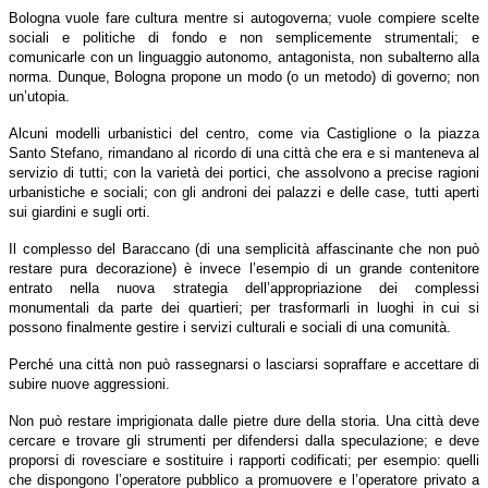
Bologna vuole fare cultura mentre si autogoverna; vuole compiere scelte
sociali e politiche di fondo e non semplicemente strumentali; e
comunicarle con un linguaggio autonomo, antagonista, non subalterno alla
norma. Dunque, Bologna propone un modo (o un metodo) di governo; non
un’utopia.
Alcuni modelli urbanistici del centro, come via Castiglione o la piazza
Santo Stefano, rimandano al ricordo di una città che era e si manteneva al
servizio di tutti; con la varietà dei portici, che assolvono a precise ragioni
urbanistiche e sociali; con gli androni dei palazzi e delle case, tutti aperti
sui giardini e sugli orti.
Il complesso del Baraccano (di una semplicità affascinante che non può
restare pura decorazione) è invece l’esempio di un grande contenitore
entrato nella nuova strategia dell’appropriazione dei complessi
monumentali da parte dei quartieri; per trasformarli in luoghi in cui si
possono finalmente gestire i servizi culturali e sociali di una comunità.
Perché una città non può rassegnarsi o lasciarsi sopraffare e accettare di
subire nuove aggressioni.
Non può restare imprigionata dalle pietre dure della storia. Una città deve
cercare e trovare gli strumenti per difendersi dalla speculazione; e deve
proporsi di rovesciare e sostituire i rapporti codificati; per esempio: quelli
che dispongono l’operatore pubblico a promuovere e l’operatore privato a