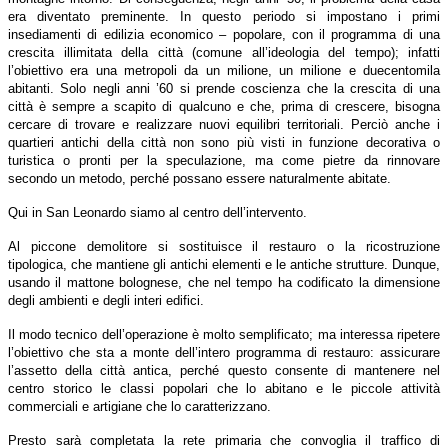
era diventato preminente. In questo periodo si impostano i primi
insediamenti di edilizia economico – popolare, con il programma di una
crescita illimitata della città (comune all’ideologia del tempo); infatti
l’obiettivo era una metropoli da un milione, un milione e duecentomila
abitanti. Solo negli anni ’60 si prende coscienza che la crescita di una
città è sempre a scapito di qualcuno e che, prima di crescere, bisogna
cercare di trovare e realizzare nuovi equilibri territoriali. Perciò anche i
quartieri antichi della città non sono più visti in funzione decorativa o
turistica o pronti per la speculazione, ma come pietre da rinnovare
secondo un metodo, perché possano essere naturalmente abitate.
Qui in San Leonardo siamo al centro dell’intervento.
Al piccone demolitore si sostituisce il restauro o la ricostruzione
tipologica, che mantiene gli antichi elementi e le antiche strutture. Dunque,
usando il mattone bolognese, che nel tempo ha codificato la dimensione
degli ambienti e degli interi edifici.
Il modo tecnico dell’operazione è molto semplificato; ma interessa ripetere
l’obiettivo che sta a monte dell’intero programma di restauro: assicurare
l’assetto della città antica, perché questo consente di mantenere nel
centro storico le classi popolari che lo abitano e le piccole attività
commerciali e artigiane che lo caratterizzano.
Presto sarà completata la rete primaria che convoglia il traffico di