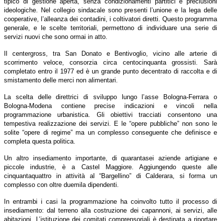
tipico di gestione aperta, senza condizionamenti partitici e preclusioni
ideologiche. Nel collegio sindacale sono presenti l’unione e la lega delle
cooperative, l’alleanza dei contadini, i coltivatori diretti. Questo programma
generale, e le scelte territoriali, permettono di individuare una serie di
servizi nuovi che sono ormai in atto.
Il centergross, tra San Donato e Bentivoglio, vicino alle arterie di
scorrimento veloce, consorzia circa centocinquanta grossisti. Sarà
completato entro il 1977 ed è un grande punto decentrato di raccolta e di
smistamento delle merci non alimentari.
La scelta delle direttrici di sviluppo lungo l’asse Bologna-Ferrara o
Bologna-Modena contiene precise indicazioni e vincoli nella
programmazione urbanistica. Gli obiettivi tracciati consentono una
tempestiva realizzazione dei servizi. E le “opere pubbliche” non sono le
solite “opere di regime” ma un complesso conseguente che definisce e
completa questa politica.
Un altro insediamento importante, di quarantasei aziende artigiane e
piccole industrie, è a Castel Maggiore. Aggiungendo queste alle
cinquantaquattro in attività al “Bargellino” di Calderara, si forma un
complesso con oltre duemila dipendenti.
In entrambi i casi la programmazione ha coinvolto tutto il processo di
insediamento: dal terreno alla costruzione dei capannoni, ai servizi, alle
abitazioni. L’istituzione dei comitati comprensoriali è destinata a riportare