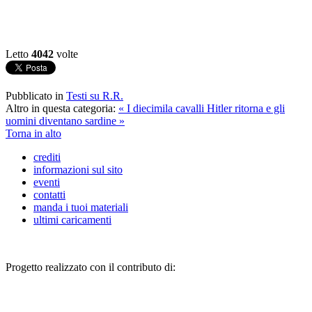
Letto
4042
volte
Pubblicato in
Testi su R.R.
Altro in questa categoria:
« I diecimila cavalli
Hitler ritorna e gli
uomini diventano sardine »
Torna in alto
crediti
informazioni sul sito
eventi
contatti
manda i tuoi materiali
ultimi caricamenti
Progetto realizzato con il contributo di: