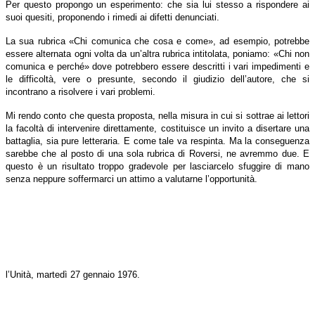
Per questo propongo un esperimento: che sia lui stesso a rispondere ai
suoi quesiti, proponendo i rimedi ai difetti denunciati.
La sua rubrica «Chi comunica che cosa e come», ad esempio, potrebbe
essere alternata ogni volta da un’altra rubrica intitolata, poniamo: «Chi non
comunica e perché» dove potrebbero essere descritti i vari impedimenti e
le difficoltà, vere o presunte, secondo il giudizio dell’autore, che si
incontrano a risolvere i vari problemi.
Mi rendo conto che questa proposta, nella misura in cui si sottrae ai lettori
la facoltà di intervenire direttamente, costituisce un invito a disertare una
battaglia, sia pure letteraria. E come tale va respinta. Ma la conseguenza
sarebbe che al posto di una sola rubrica di Roversi, ne avremmo due. E
questo è un risultato troppo gradevole per lasciarcelo sfuggire di mano
senza neppure soffermarci un attimo a valutarne l’opportunità.
l’Unità, martedì 27 gennaio 1976.