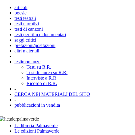
articoli
poesie
testi teatrali
testi narrativi
testi di canzoni
testi per film e documentari
saggi critici
prefazioni/postfazioni
altri materiali
-
testimonianze
Testi su R.R.
Tesi di laurea su R.R.
Interviste a R.R.
Ricordo di R.R.
-
CERCA NEI MATERIALI DEL SITO
-
pubblicazioni in vendita
La libreria Palmaverde
Le edizioni Palmaverde