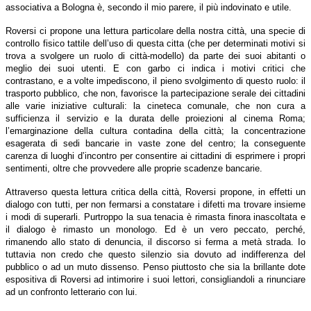
associativa a Bologna è, secondo il mio parere, il più indovinato e utile.
Roversi ci propone una lettura particolare della nostra città, una specie di
controllo fisico tattile dell’uso di questa citta (che per determinati motivi si
trova a svolgere un ruolo di città-modello) da parte dei suoi abitanti o
meglio dei suoi utenti. E con garbo ci indica i motivi critici che
contrastano, e a volte impediscono, il pieno svolgimento di questo ruolo: il
trasporto pubblico, che non, favorisce la partecipazione serale dei cittadini
alle varie iniziative culturali: la cineteca comunale, che non cura a
sufficienza il servizio e la durata delle proiezioni al cinema Roma;
l’emarginazione della cultura contadina della città; la concentrazione
esagerata di sedi bancarie in vaste zone del centro; la conseguente
carenza di luoghi d’incontro per consentire ai cittadini di esprimere i propri
sentimenti, oltre che provvedere alle proprie scadenze bancarie.
Attraverso questa lettura critica della città, Roversi propone, in effetti un
dialogo con tutti, per non fermarsi a constatare i difetti ma trovare insieme
i modi di superarli. Purtroppo la sua tenacia è rimasta finora inascoltata e
il dialogo è rimasto un monologo. Ed è un vero peccato, perché,
rimanendo allo stato di denuncia, il discorso si ferma a metà strada. Io
tuttavia non credo che questo silenzio sia dovuto ad indifferenza del
pubblico o ad un muto dissenso. Penso piuttosto che sia la brillante dote
espositiva di Roversi ad intimorire i suoi lettori, consigliandoli a rinunciare
ad un confronto letterario con lui.