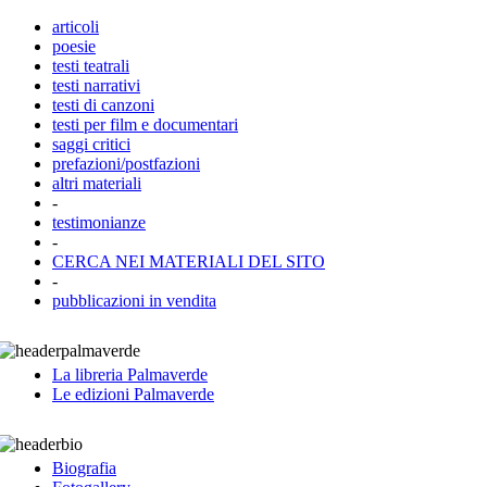
articoli
poesie
testi teatrali
testi narrativi
testi di canzoni
testi per film e documentari
saggi critici
prefazioni/postfazioni
altri materiali
-
testimonianze
-
CERCA NEI MATERIALI DEL SITO
-
pubblicazioni in vendita
La libreria Palmaverde
Le edizioni Palmaverde
Biografia