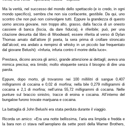
Ma la verità, nel successo del mondo dello spettacolo (e io credo, in ogni
mondo specifico), sembra che non sia confacente, gestibile. Da qui, uno
scontro che non può non coinvolgere tutti. Eppure la grandezza di questo
uomo ancora giovane, non troppo alto, grasso, dalla faccia di un onesto
cassiere di banca (liscia, da dare fiducia), è riferibile; può, per una
citazione desunta dal libro di Woodward, essere riferita al verso di Dylan
Thomas amato dall’attore (il poeta, la sera prima di crollare stroncato
dall’alcool, era andato a riempirsi di whisky in un piccolo bar frequentato
dal giovane Belushi): «Infuria, infuria contro il morire della luce».
Prestava, dicono ancora gli amici, grande attenzione ai dettagli; aveva una
mimica precisa; era timido; molto eloquente senza il bisogno di dire una
parola.
Eppure, dopo morto, gli trovarono nei 100 millilitri di sangue 0,407
milligrammi di cocaina e 0,02 di morfina; nella bile 0,279 milligrammi di
cocaina e 2,1 di morfina; nell’urina 55,72 milligrammi di cocaina. Nelle
punture sul braccio sinistro, tracce di eroina e cocaina. All’interno del
bungalow furono trovate marijuana e cocaina.
La battaglia di John Belushi era stata perduta durante il viaggio.
Ricorda un amico: «Era una notte bellissima, l’aria era limpida e fredda e
la bara non ci stava nell’aeroplano da sette posti della Warner Brothers,