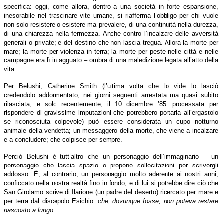
specifica: oggi, come allora, dentro a una società in forte espansione,
inesorabile nel trascinare vite umane, si riafferma l’obbligo per chi vuole
non solo resistere o esistere ma prevalere, di una continuità nella durezza,
di una chiarezza nella fermezza. Anche contro l’incalzare delle avversità
generali o private; e del destino che non lascia tregua. Allora la morte per
mare; la morte per violenza in terra; la morte per peste nelle città e nelle
campagne era lì in agguato – ombra di una maledizione legata all’atto della
vita.
Per Belushi, Catherine Smith (l’ultima volta che lo vide lo lasciò
credendolo addormentato; nei giorni seguenti arrestata ma quasi subito
rilasciata, e solo recentemente, il 10 dicembre ’85, processata per
rispondere di gravissime imputazioni che potrebbero portarla all’ergastolo
se riconosciuta colpevole) può essere considerata un cupo notturno
animale della vendetta; un messaggero della morte, che viene a incalzare
e a concludere; che colpisce per sempre.
Perciò Belushi è tutt’altro che un personaggio dell’immaginario – un
personaggio che lascia spazio e propone sollecitazioni per scrivergli
addosso. È, al contrario, un personaggio molto aderente ai nostri anni;
conficcato nella nostra realtà fino in fondo; e di lui si potrebbe dire ciò che
San Girolamo scrive di Ilarione (un padre del deserto) ricercato per mare e
per terra dal discepolo Esichio:
che, dovunque fosse, non poteva restare
nascosto a lungo.