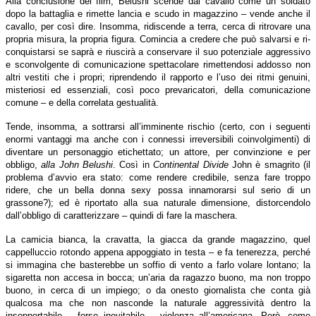
Alla conclusione del film, Belushi scende dal cavallo come un soldato
dopo la battaglia e rimette lancia e scudo in magazzino – vende anche il
cavallo, per così dire. Insomma, ridiscende a terra, cerca di ritrovare una
propria misura, la propria figura. Comincia a credere che può salvarsi e ri-
conquistarsi se saprà e riuscirà a conservare il suo potenziale aggressivo
e sconvolgente di comunicazione spettacolare rimettendosi addosso non
altri vestiti che i propri; riprendendo il rapporto e l’uso dei ritmi genuini,
misteriosi ed essenziali, così poco prevaricatori, della comunicazione
comune – e della correlata gestualità.
Tende, insomma, a sottrarsi all’imminente rischio (certo, con i seguenti
enormi vantaggi ma anche con i connessi irreversibili coinvolgimenti) di
diventare un personaggio etichettato; un attore, per convinzione e per
obbligo,
alla John Belushi
. Così in
Continental Divide
John è smagrito (il
problema d’avvio era stato: come rendere credibile, senza fare troppo
ridere, che un bella donna sexy possa innamorarsi sul serio di un
grassone?); ed è riportato alla sua naturale dimensione, distorcendolo
dall’obbligo di caratterizzare – quindi di fare la maschera.
La camicia bianca, la cravatta, la giacca da grande magazzino, quel
cappelluccio rotondo appena appoggiato in testa – e fa tenerezza, perché
si immagina che basterebbe un soffio di vento a farlo volare lontano; la
sigaretta non accesa in bocca; un’aria da ragazzo buono, ma non troppo
buono, in cerca di un impiego; o da onesto giornalista che conta già
qualcosa ma che non nasconde la naturale aggressività dentro la
insopportabile – forse inevitabile – violenza all’americana. Però, come