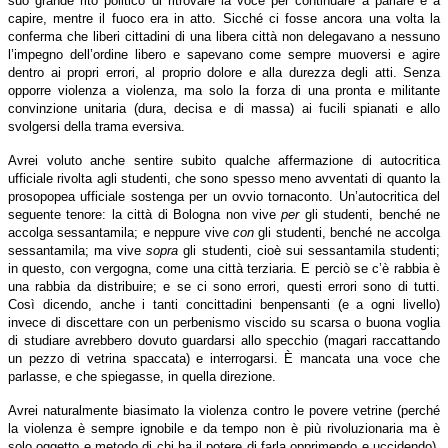
suo grande rito politico di ritrovare la voce per continuare a parlare e a
capire, mentre il fuoco era in atto. Sicché ci fosse ancora una volta la
conferma che liberi cittadini di una libera città non delegavano a nessuno
l’impegno dell’ordine libero e sapevano come sempre muoversi e agire
dentro ai propri errori, al proprio dolore e alla durezza degli atti. Senza
opporre violenza a violenza, ma solo la forza di una pronta e militante
convinzione unitaria (dura, decisa e di massa) ai fucili spianati e allo
svolgersi della trama eversiva.
Avrei voluto anche sentire subito qualche affermazione di autocritica
ufficiale rivolta agli studenti, che sono spesso meno avventati di quanto la
prosopopea ufficiale sostenga per un ovvio tornaconto. Un’autocritica del
seguente tenore: la città di Bologna non vive
per
gli studenti, benché ne
accolga sessantamila; e neppure vive
con
gli studenti, benché ne accolga
sessantamila; ma vive
sopra
gli studenti, cioè sui sessantamila studenti;
in questo, con vergogna, come una città terziaria. E perciò se c’è rabbia è
una rabbia da distribuire; e se ci sono errori, questi errori sono di tutti.
Così dicendo, anche i tanti concittadini benpensanti (e a ogni livello)
invece di discettare con un perbenismo viscido su scarsa o buona voglia
di studiare avrebbero dovuto guardarsi allo specchio (magari raccattando
un pezzo di vetrina spaccata) e interrogarsi. È mancata una voce che
parlasse, e che spiegasse, in quella direzione.
Avrei naturalmente biasimato la violenza contro le povere vetrine (perché
la violenza è sempre ignobile e da tempo non è più rivoluzionaria ma è
solo oggetto e metodo di chi ha il potere di farla opprimendo e uccidendo),