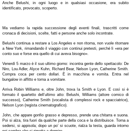
Anche Belushi, in ogni luogo e in qualsiasi occasione, era subito
identificato, provocato, scoperto.
Ma vediamo la rapida successione degli eventi finali, trascritti come
cronaca di decisioni, scelte, fatti e persone anche solo incontrate.
Belushi continua a restare a Los Angeles e non ritorna, non vuole ritornare
a New York, rimandando il viaggio con continui pretesti, perché lì «era per
conto suo e forse era quello di cui aveva bisogno».
Venerdì 5 marzo è il suo ultimo giorno: incontra gente dello spettacolo: De
Niro, Lou Adler, Alyce Kuhn, Richard Bear, Nelson Lyon, Catherine Smith.
Compra coca per cento dollari. È in macchina e vomita. Entra nel
bungalow in affitto e torna a vomitare.
Arriva Robin Williams e, oltre John, trova la Smith e Lyon. E così si è
formato il quartetto dell’ultimo atto: Belushi, Williams (attore comico di
successo), Catherine Smith (vocalista di complessi rock e spacciatrice),
Nelson Lyon (regista cinematografico).
John, che appare gonfio grasso e depresso, prende una chitarra e suona.
Poi si alza, tira fuori da qualche parte della coca e la distribuisce. Torna a
sedersi, si appisola; dopo un po’ si scuote, rialza la testa, guarda intorno
poi sembra che si rimetta a dormire.