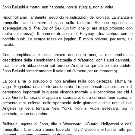
John Belushi è morto; non risponde, non si sveglia, non si volta.
Ricontrolliamo l’ambiente, secondo le indicazioni dei cronisti. La stanza è
tranquilla. Un bicchiere di vino sulla toeletta. Su uno sgabello la
sceneggiatura di
The Joy of Sex
(un film che gli era stato proposto con
molta insistenza). Il numero di aprile di Playboy. Una cintura con le
borchie punk. Le scarpe rosse da jogging. E molta polvere, per terra, sul
tavolo.
Così semplificata e nella chiave dei nostri anni, a me sembra la
descrizione della stendhaliana battaglia di Waterloo, con i suoi cannoni, i
fucili, i morti abbandonati sul terreno. Anche se qui c’è un solo caduto,
John Belushi sinteticamente li vale tutti (almeno per un momento).
La polizia ha lo scrupolo di non avallare nulla con certezza; sfuma nel
vago. Segnalerà una morte accidentale. Troppe concatenazioni con e di
personaggi importanti in questa vicenda mortale – e pericolosa per chi è
vivo. Gente famosa che appare e scompare; entra ed esce fuori scena; si
presenta e si eclissa, nello spettacolo delle giornate e delle notti di Los
Angeles (e della lontana New York). Non si vuole sollevare, più in
generale, alcun coperchio.
Brillstein, agente di John, dirà a Woodward: «Guardi, Hollywood è così
tranquilla… Che cosa stanno facendo i divi? Quello che hanno fatto per
decenni – bevono, scopano, si drogano».