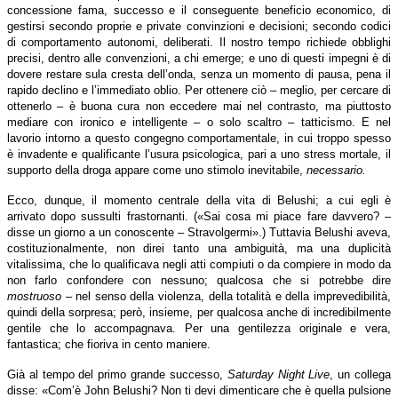
concessione fama, successo e il conseguente beneficio economico, di
gestirsi secondo proprie e private convinzioni e decisioni; secondo codici
di comportamento autonomi, deliberati. Il nostro tempo richiede obblighi
precisi, dentro alle convenzioni, a chi emerge; e uno di questi impegni è di
dovere restare sula cresta dell’onda, senza un momento di pausa, pena il
rapido declino e l’immediato oblio. Per ottenere ciò – meglio, per cercare di
ottenerlo – è buona cura non eccedere mai nel contrasto, ma piuttosto
mediare con ironico e intelligente – o solo scaltro – tatticismo. E nel
lavorio intorno a questo congegno comportamentale, in cui troppo spesso
è invadente e qualificante l’usura psicologica, pari a uno stress mortale, il
supporto della droga appare come uno stimolo inevitabile,
necessario.
Ecco, dunque, il momento centrale della vita di Belushi; a cui egli è
arrivato dopo sussulti frastornanti. («Sai cosa mi piace fare davvero? –
disse un giorno a un conoscente – Stravolgermi».) Tuttavia Belushi aveva,
costituzionalmente, non direi tanto una ambiguità, ma una duplicità
vitalissima, che lo qualificava negli atti compiuti o da compiere in modo da
non farlo confondere con nessuno; qualcosa che si potrebbe dire
mostruoso
– nel senso della violenza, della totalità e della imprevedibilità,
quindi della sorpresa; però, insieme, per qualcosa anche di incredibilmente
gentile che lo accompagnava. Per una gentilezza originale e vera,
fantastica; che fioriva in cento maniere.
Già al tempo del primo grande successo,
Saturday Night Live
, un collega
disse: «Com’è John Belushi? Non ti devi dimenticare che è quella pulsione