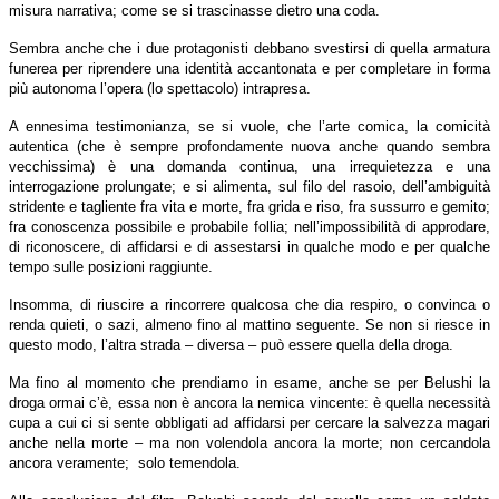
misura narrativa; come se si trascinasse dietro una coda.
Sembra anche che i due protagonisti debbano svestirsi di quella armatura
funerea per riprendere una identità accantonata e per completare in forma
più autonoma l’opera (lo spettacolo) intrapresa.
A ennesima testimonianza, se si vuole, che l’arte comica, la comicità
autentica (che è sempre profondamente nuova anche quando sembra
vecchissima) è una domanda continua, una irrequietezza e una
interrogazione prolungate; e si alimenta, sul filo del rasoio, dell’ambiguità
stridente e tagliente fra vita e morte, fra grida e riso, fra sussurro e gemito;
fra conoscenza possibile e probabile follia; nell’impossibilità di approdare,
di riconoscere, di affidarsi e di assestarsi in qualche modo e per qualche
tempo sulle posizioni raggiunte.
Insomma, di riuscire a rincorrere qualcosa che dia respiro, o convinca o
renda quieti, o sazi, almeno fino al mattino seguente. Se non si riesce in
questo modo, l’altra strada – diversa – può essere quella della droga.
Ma fino al momento che prendiamo in esame, anche se per Belushi la
droga ormai c’è, essa non è ancora la nemica vincente: è quella necessità
cupa a cui ci si sente obbligati ad affidarsi per cercare la salvezza magari
anche nella morte – ma non volendola ancora la morte; non cercandola
ancora veramente; solo temendola.