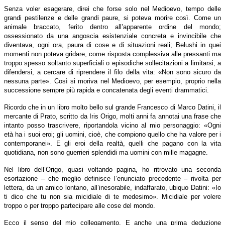
Senza voler esagerare, direi che forse solo nel Medioevo, tempo delle
grandi pestilenze e delle grandi paure, si poteva morire così. Come un
animale braccato, ferito dentro all’apparente ordine del mondo;
ossessionato da una angoscia esistenziale concreta e invincibile che
diventava, ogni ora, paura di cose e di situazioni reali; Belushi in quei
momenti non poteva gridare, come risposta complessiva alle pressanti ma
troppo spesso soltanto superficiali o episodiche sollecitazioni a limitarsi, a
difendersi, a cercare di riprendere il filo della vita: «Non sono sicuro da
nessuna parte». Così si moriva nel Medioevo, per esempio, proprio nella
successione sempre più rapida e concatenata degli eventi drammatici.
Ricordo che in un libro molto bello sul grande Francesco di Marco Datini, il
mercante di Prato, scritto da Iris Origo, molti anni fa annotai una frase che
intanto posso trascrivere, riportandola vicino al mio personaggio: «Ogni
età ha i suoi eroi; gli uomini, cioè, che compiono quello che ha valore per i
contemporanei». E gli eroi della realtà, quelli che pagano con la vita
quotidiana, non sono guerrieri splendidi ma uomini con mille magagne.
Nel libro dell’Origo, quasi voltando pagina, ho ritrovato una seconda
esortazione – che meglio definisce l’enunciato precedente – rivolta per
lettera, da un amico lontano, all’inesorabile, indaffarato, ubiquo Datini: «Io
ti dico che tu non sia micidiale di te medesimo». Micidiale per volere
troppo o per troppo partecipare alle cose del mondo.
Ecco il senso del mio collegamento. E anche una prima deduzione