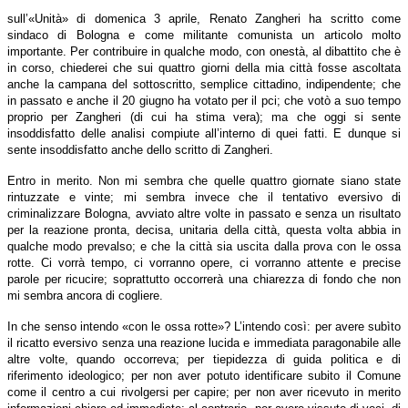
sull’«Unità» di domenica 3 aprile, Renato Zangheri ha scritto come
sindaco di Bologna e come militante comunista un articolo molto
importante. Per contribuire in qualche modo, con onestà, al dibattito che è
in corso, chiederei che sui quattro giorni della mia città fosse ascoltata
anche la campana del sottoscritto, semplice cittadino, indipendente; che
in passato e anche il 20 giugno ha votato per il pci; che votò a suo tempo
proprio per Zangheri (di cui ha stima vera); ma che oggi si sente
insoddisfatto delle analisi compiute all’interno di quei fatti. E dunque si
sente insoddisfatto anche dello scritto di Zangheri.
Entro in merito. Non mi sembra che quelle quattro giornate siano state
rintuzzate e vinte; mi sembra invece che il tentativo eversivo di
criminalizzare Bologna, avviato altre volte in passato e senza un risultato
per la reazione pronta, decisa, unitaria della città, questa volta abbia in
qualche modo prevalso; e che la città sia uscita dalla prova con le ossa
rotte. Ci vorrà tempo, ci vorranno opere, ci vorranno attente e precise
parole per ricucire; soprattutto occorrerà una chiarezza di fondo che non
mi sembra ancora di cogliere.
In che senso intendo «con le ossa rotte»? L’intendo così: per avere subìto
il ricatto eversivo senza una reazione lucida e immediata paragonabile alle
altre volte, quando occorreva; per tiepidezza di guida politica e di
riferimento ideologico; per non aver potuto identificare subito il Comune
come il centro a cui rivolgersi per capire; per non aver ricevuto in merito