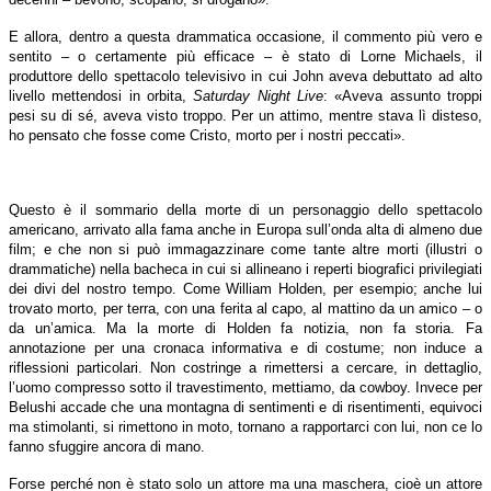
E allora, dentro a questa drammatica occasione, il commento più vero e
sentito – o certamente più efficace – è stato di Lorne Michaels, il
produttore dello spettacolo televisivo in cui John aveva debuttato ad alto
livello mettendosi in orbita,
Saturday Night Live
: «Aveva assunto troppi
pesi su di sé, aveva visto troppo. Per un attimo, mentre stava lì disteso,
ho pensato che fosse come Cristo, morto per i nostri peccati».
Questo è il sommario della morte di un personaggio dello spettacolo
americano, arrivato alla fama anche in Europa sull’onda alta di almeno due
film; e che non si può immagazzinare come tante altre morti (illustri o
drammatiche) nella bacheca in cui si allineano i reperti biografici privilegiati
dei divi del nostro tempo. Come William Holden, per esempio; anche lui
trovato morto, per terra, con una ferita al capo, al mattino da un amico – o
da un’amica. Ma la morte di Holden fa notizia, non fa storia. Fa
annotazione per una cronaca informativa e di costume; non induce a
riflessioni particolari. Non costringe a rimettersi a cercare, in dettaglio,
l’uomo compresso sotto il travestimento, mettiamo, da cowboy. Invece per
Belushi accade che una montagna di sentimenti e di risentimenti, equivoci
ma stimolanti, si rimettono in moto, tornano a rapportarci con lui, non ce lo
fanno sfuggire ancora di mano.
Forse perché non è stato solo un attore ma una maschera, cioè un attore