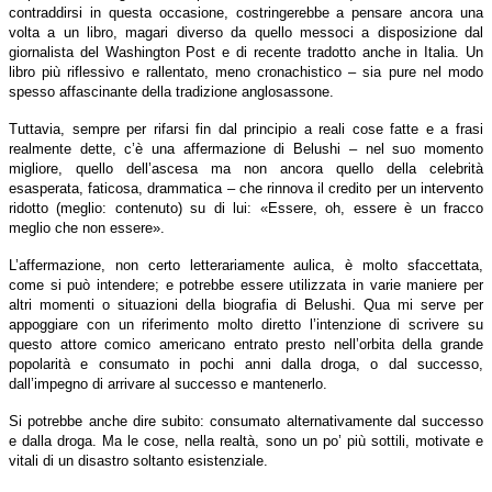
contraddirsi in questa occasione, costringerebbe a pensare ancora una
volta a un libro, magari diverso da quello messoci a disposizione dal
giornalista del Washington Post e di recente tradotto anche in Italia. Un
libro più riflessivo e rallentato, meno cronachistico – sia pure nel modo
spesso affascinante della tradizione anglosassone.
Tuttavia, sempre per rifarsi fin dal principio a reali cose fatte e a frasi
realmente dette, c’è una affermazione di Belushi – nel suo momento
migliore, quello dell’ascesa ma non ancora quello della celebrità
esasperata, faticosa, drammatica – che rinnova il credito per un intervento
ridotto (meglio: contenuto) su di lui: «Essere, oh, essere è un fracco
meglio che non essere».
L’affermazione, non certo letterariamente aulica, è molto sfaccettata,
come si può intendere; e potrebbe essere utilizzata in varie maniere per
altri momenti o situazioni della biografia di Belushi. Qua mi serve per
appoggiare con un riferimento molto diretto l’intenzione di scrivere su
questo attore comico americano entrato presto nell’orbita della grande
popolarità e consumato in pochi anni dalla droga, o dal successo,
dall’impegno di arrivare al successo e mantenerlo.
Si potrebbe anche dire subito: consumato alternativamente dal successo
e dalla droga. Ma le cose, nella realtà, sono un po’ più sottili, motivate e
vitali di un disastro soltanto esistenziale.