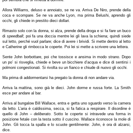
Allora Williams, deluso e annoiato, se ne va. Arriva De Niro, prende della
coca e scompare. Se ne va anche Lyon, ma prima Belushi, aprendo gli
occhi, gli chiede in prestito dieci dollari.
Rimasto solo con la donna, si alza, prende della droga e si fa fare un buco
di
speedball
; poi fa una doccia mentre lei gli lava la schiena; quindi siede
sul letto, perché vuol parlare; dice di avere i brividi. Si mette dentro al letto
e Catherine gli rimbocca le coperte. Poi lei si mette a scrivere una lettera.
Sente John borbottare, poi che tossisce e ansima in modo strano. Dopo
un po’ si risveglia, chiede e beve un bicchiere d’acqua e dice di sentirsi i
polmoni congestionati. Si rivolta su un fianco e chiude di nuovo gli occhi.
Ma prima di addormentarsi ha pregato la donna di non andare via.
Arriva la mattina, sono già le dieci. John dorme e russa forte. La Smith
esce per andare al bar.
Arriva al bungalow Bill Wallace, entra e getta uno sguardo verso la camera
da letto. L’aria è caldissima, secca, si fa fatica a respirare. Il disordine è
quello di John –
deliberato
. Sotto le coperte si intravede una forma in
posizione fetale con la testa sotto il cuscino. Wallace riconosce la mole di
John. Gli tocca la spalla e lo scuote gentilmente: John, è ora di alzarsi,
dice.