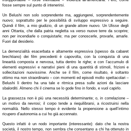
fosse sempre sul punto di intenerirsi.
Un Belushi non solo sorprendente ma, aggiungerei, sorprendentemente
nuovo; soprattutto per le possibilità di sviluppo espressivo a seguire.
Quindi il film, a mio giudizio, di un grande attore nuovo. Un Ulisse degli
anni Ottanta, che dalla patria negletta va verso nuove terre da scoprire;
non per incendiarle o conquistarle; ma per conoscerle, provarle, amarle.
Fuori dal desiderio.
La demenzialità esacerbata e altamente espressiva (spesso da cabaret
brechtiano) dei film precedenti è capovolta, con la conquista di una
linearità composta e nervosa, tutta dentro le righe; e con l’accumulo di
elementi espressivi e narrativi pieni di una quantità di stimoli, frizioni e
sollecitazioni nuovissime. Anche se il film, come risultato, è soltanto
ottimo ma non straordinario – con momenti ed episodi molto spettacolari –
Belushi lì dentro ha una tale e ritmica presa sulle azioni da lasciare
sbalorditi. Almeno chi il cinema se lo gode fino in fondo, e vuol capirlo.
La grassezza non è più una necessità determinante; o, in correlazione –
un motivo da nevrosi; il corpo tende a riequilibrarsi, a ricostruirsi nella
normalità. Nello stesso tempo è evidente la propensione a quell’intimo
ricupero d’autonomia a cui ho già accennato.
Questo infatti è un nodo importante (interessante): dato che la nostra
società, il nostro tempo, non sembra che consentano a chi ha ottenuto in