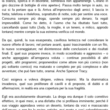
la stanza, sporca e in disordine, sembrava non appartenergli. C’erano in
giro dozzine di bottiglie di vino aperte»). Passa molto tempo in auto, su
cui si fa portare qua e là. Arriva all’improvviso dagli amici; li lascia in
fretta; telefona e ritelefona, soprattutto di notte, solo per sentire una voce.
Consuma sempre più droga; spende sempre più denaro; fa regali
imprevedibili. Come ho detto, è l’uomo che ha ributtato fuori tutto,
cancellando quasi tutto (Judy, la moglie, è un tenero, e mitico, approdo
lontano) mentre compie la sua estrema verifica col mondo.
Da qui, quindi, la sua esasperata, cavillosa lentezza nel considerare le
nuove offerte di lavoro; nel portare avanti, quasi trascinandole con un filo,
le nuove sceneggiature; nel disinteresse delle conclusioni e dei risultati
finali. E quel suo proporre invece, in modo scoordinato e aggressivo – o
anche appoggiato all’arroganza voluta – continue possibilità di altri
progetti, altri programmi; proponendosi come attore non più comico (non
più soltanto comico) ma maturato e completo per più complesse e alte
avventure; che può fare tutto, oramai. Anche Spencer Tracy.
Così esigeva e voleva dirigere, voleva imporsi. Ma la drammatica
invadenza, quel suo proliferare di cavilli e di proposte, di dubbi e di
affermazioni, in realtà era una copertura per la sua fragilità.
Egli era assolutamente disarmato. La droga era dunque il solo correttivo
effettivo, in quei mesi, a una disfatta che si profilava imminente; perché il
suo viaggio approdava verso un deserto, lontano da voci e massacrato
dall’arsura; e non fra le rovine antiche, mai morte e così splendidamente