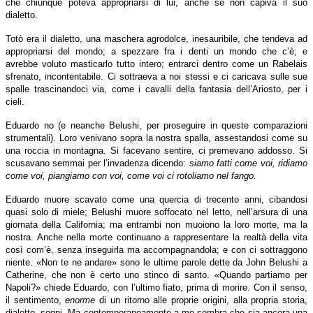
che chiunque poteva appropriarsi di lui, anche se non capiva il suo
dialetto.
Totò era il dialetto, una maschera agrodolce, inesauribile, che tendeva ad
appropriarsi del mondo; a spezzare fra i denti un mondo che c’è; e
avrebbe voluto masticarlo tutto intero; entrarci dentro come un Rabelais
sfrenato, incontentabile. Ci sottraeva a noi stessi e ci caricava sulle sue
spalle trascinandoci via, come i cavalli della fantasia dell’Ariosto, per i
cieli.
Eduardo no (e neanche Belushi, per proseguire in queste comparazioni
strumentali). Loro venivano sopra la nostra spalla, assestandosi come su
una roccia in montagna. Si facevano sentire, ci premevano addosso. Si
scusavano semmai per l’invadenza dicendo:
siamo fatti come voi, ridiamo
come voi, piangiamo con voi, come voi ci rotoliamo nel fango.
Eduardo muore scavato come una quercia di trecento anni, cibandosi
quasi solo di miele; Belushi muore soffocato nel letto, nell’arsura di una
giornata della California; ma entrambi non muoiono la loro morte, ma la
nostra. Anche nella morte continuano a rappresentare la realtà della vita
così com’è, senza inseguirla ma accompagnandola; e con ci sottraggono
niente. «Non te ne andare» sono le ultime parole dette da John Belushi a
Catherine, che non è certo uno stinco di santo. «Quando partiamo per
Napoli?» chiede Eduardo, con l’ultimo fiato, prima di morire. Con il senso,
il sentimento,
enorme
di un ritorno alle proprie origini, alla propria storia,
dialetto, sogni. Ma contemporaneamente a me sembra che sia ancora una