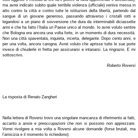
ma avrei indicato subito quale terribile violenza (ufficiale) veniva messa in
atto contro la città e contro tutte le istituzioni della libertà, partendo dal
sangue di un giovane generoso, passando attraverso i cristalli rotti e
legandosi a un piano di sovversione che dura da interminabili diciassette
anni e che ha fatto l’Italia un Paese unico al mondo. Io avrei voluto sentire
che Bologna era ancora una volta forte, in un momento di dura necessità.
Non una città spaventata, inquieta, incerta, delegante. Dopo cento anni, e
per una volta, ancora carogna. Avrei voluto che aprisse tutte le sue porte
invece di chiuderle in fretta per assicurarsi e intanarsi. La ringrazio. E mi
sottoscrivo.
Roberto Roversi
La risposta di Renato Zangheri
Nella lettera di Roversi trovo una singolare mancanza di riferimento ai fatti,
accanto a ansie e preoccupazioni che non si possono non apprezzare.
Vorrei rivolgere a mia volta a Roversi alcune domande (forse brutali, ma
l’amicizia e il momento lo richiedono):