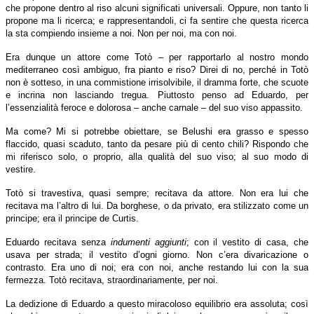
che propone dentro al riso alcuni significati universali. Oppure, non tanto li
propone ma li ricerca; e rappresentandoli, ci fa sentire che questa ricerca
la sta compiendo insieme a noi. Non per noi, ma con noi.
Era dunque un attore come Totò – per rapportarlo al nostro mondo
mediterraneo così ambiguo, fra pianto e riso? Direi di no, perché in Totò
non è sotteso, in una commistione irrisolvibile, il dramma forte, che scuote
e incrina non lasciando tregua. Piuttosto penso ad Eduardo, per
l’essenzialità feroce e dolorosa – anche carnale – del suo viso appassito.
Ma come? Mi si potrebbe obiettare, se Belushi era grasso e spesso
flaccido, quasi scaduto, tanto da pesare più di cento chili? Rispondo che
mi riferisco solo, o proprio, alla qualità del suo viso; al suo modo di
vestire.
Totò si travestiva, quasi sempre; recitava da attore. Non era lui che
recitava ma l’altro di lui. Da borghese, o da privato, era stilizzato come un
principe; era il principe de Curtis.
Eduardo recitava senza
indumenti aggiunti
; con il vestito di casa, che
usava per strada; il vestito d’ogni giorno. Non c’era divaricazione o
contrasto. Era uno di noi; era con noi, anche restando lui con la sua
fermezza. Totò recitava, straordinariamente, per noi.
La dedizione di Eduardo a questo miracoloso equilibrio era assoluta; così