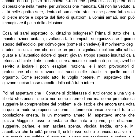
coprirlo con un pezzo di bandiera. Credo che questo sia da ripetere con
disperazione nella mente, per un’occasione mancata. Chi non ha veduto la
città nelle quattro sere, dentro al suo centro storico che pareva fatto solo
di pietre morte e coperta dal fiato di quattromila uomini armati, non può
immaginare il peso della delusione.
Cosa mi sarei aspettato io, cittadino bolognese? Prima di tutto che la
manifestazione unitaria, svoltasi a fatti compiuti, si organizzasse il giorno
stesso dell’eccidio, per coinvolgere (come si chiedeva) il movimento degli
studenti in un’azione che desse un pronto significato politico alla rabbia
giusta e all’autentico dolore di questi giovani troppo spesso insultati dalla
retorica ufficiale. Tale incontro, oltre a ricucire i contenuti politici, avrebbe
servito a isolare i pochi esagitati irrazionali e i molti provocatori di
professione che si stavano infiltrando nelle strade in quelle ore di
orgasmo. Come secondo atto, lo voglio ripetere, mi aspettavo che il
giovane ucciso fosse raccolto dalla città tutta intera.
Poi mi aspettavo che il Comune si dichiarasse di tutti dentro a una vigile
libertà sforzandosi subito non come intermediario ma come promotore a
suggerire la comprensione dei problemi e dei fatti; e che ancora una volta
in questo modo si proponesse come il riferimento unico e vero di tutta la
popolazione onesta, in un momento amaro. Mi aspettavo anche che
piazza Maggiore fosse e restasse illuminata a giorno, per chiamare,
suggerire, parlare, e non lasciata spenta, viscida, fredda, orribile. Mi
aspettavo che la città proprio lì, celebrasse subito e ancora una volta il