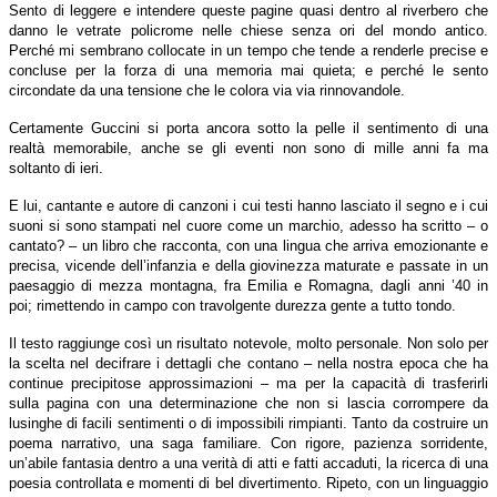
Sento di leggere e intendere queste pagine quasi dentro al riverbero che
danno le vetrate policrome nelle chiese senza ori del mondo antico.
Perché mi sembrano collocate in un tempo che tende a renderle precise e
concluse per la forza di una memoria mai quieta; e perché le sento
circondate da una tensione che le colora via via rinnovandole.
Certamente Guccini si porta ancora sotto la pelle il sentimento di una
realtà memorabile, anche se gli eventi non sono di mille anni fa ma
soltanto di ieri.
E lui, cantante e autore di canzoni i cui testi hanno lasciato il segno e i cui
suoni si sono stampati nel cuore come un marchio, adesso ha scritto – o
cantato? – un libro che racconta, con una lingua che arriva emozionante e
precisa, vicende dell’infanzia e della giovinezza maturate e passate in un
paesaggio di mezza montagna, fra Emilia e Romagna, dagli anni ’40 in
poi; rimettendo in campo con travolgente durezza gente a tutto tondo.
Il testo raggiunge così un risultato notevole, molto personale. Non solo per
la scelta nel decifrare i dettagli che contano – nella nostra epoca che ha
continue precipitose approssimazioni – ma per la capacità di trasferirli
sulla pagina con una determinazione che non si lascia corrompere da
lusinghe di facili sentimenti o di impossibili rimpianti. Tanto da costruire un
poema narrativo, una saga familiare. Con rigore, pazienza sorridente,
un’abile fantasia dentro a una verità di atti e fatti accaduti, la ricerca di una
poesia controllata e momenti di bel divertimento. Ripeto, con un linguaggio