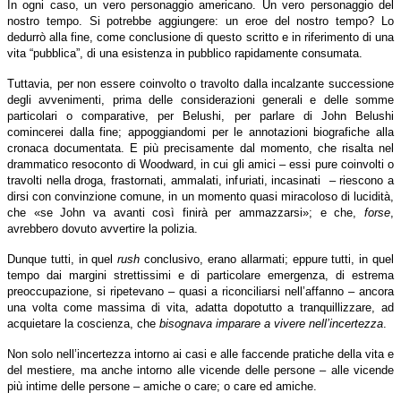
In ogni caso, un vero personaggio americano. Un vero personaggio del
nostro tempo. Si potrebbe aggiungere: un eroe del nostro tempo? Lo
dedurrò alla fine, come conclusione di questo scritto e in riferimento di una
vita “pubblica”, di una esistenza in pubblico rapidamente consumata.
Tuttavia, per non essere coinvolto o travolto dalla incalzante successione
degli avvenimenti, prima delle considerazioni generali e delle somme
particolari o comparative, per Belushi, per parlare di John Belushi
comincerei dalla fine; appoggiandomi per le annotazioni biografiche alla
cronaca documentata. E più precisamente dal momento, che risalta nel
drammatico resoconto di Woodward, in cui gli amici – essi pure coinvolti o
travolti nella droga, frastornati, ammalati, infuriati, incasinati – riescono a
dirsi con convinzione comune, in un momento quasi miracoloso di lucidità,
che «se John va avanti così finirà per ammazzarsi»; e che,
forse
,
avrebbero dovuto avvertire la polizia.
Dunque tutti, in quel
rush
conclusivo, erano allarmati; eppure tutti, in quel
tempo dai margini strettissimi e di particolare emergenza, di estrema
preoccupazione, si ripetevano – quasi a riconciliarsi nell’affanno – ancora
una volta come massima di vita, adatta dopotutto a tranquillizzare, ad
acquietare la coscienza, che
bisognava imparare a vivere nell’incertezza
.
Non solo nell’incertezza intorno ai casi e alle faccende pratiche della vita e
del mestiere, ma anche intorno alle vicende delle persone – alle vicende
più intime delle persone – amiche o care; o care ed amiche.