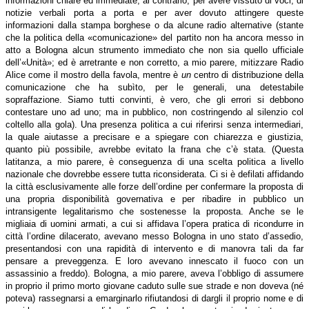
informazioni chiare ed immediate; al contrario, per avere vissuto di voci, di
notizie verbali porta a porta e per aver dovuto attingere queste
informazioni dalla stampa borghese o da alcune radio alternative (stante
che la politica della «comunicazione» del partito non ha ancora messo in
atto a Bologna alcun strumento immediato che non sia quello ufficiale
dell’«Unità»; ed è arretrante e non corretto, a mio parere, mitizzare Radio
Alice come il mostro della favola, mentre è
un
centro di distribuzione della
comunicazione che ha subìto, per le generali, una detestabile
sopraffazione. Siamo tutti convinti, è vero, che gli errori si debbono
contestare uno ad uno; ma in pubblico, non costringendo al silenzio col
coltello alla gola). Una presenza politica a cui riferirsi senza intermediari,
la quale aiutasse a precisare e a spiegare con chiarezza e giustizia,
quanto più possibile, avrebbe evitato la frana che c’è stata. (Questa
latitanza, a mio parere, è conseguenza di una scelta politica a livello
nazionale che dovrebbe essere tutta riconsiderata. Ci si è defilati affidando
la città esclusivamente alle forze dell’ordine per confermare la proposta di
una propria disponibilità governativa e per ribadire in pubblico un
intransigente legalitarismo che sostenesse la proposta. Anche se le
migliaia di uomini armati, a cui si affidava l’opera pratica di ricondurre in
città l’ordine dilacerato, avevano messo Bologna in uno stato d’assedio,
presentandosi con una rapidità di intervento e di manovra tali da far
pensare a preveggenza. E loro avevano innescato il fuoco con un
assassinio a freddo). Bologna, a mio parere, aveva l’obbligo di assumere
in proprio il primo morto giovane caduto sulle sue strade e non doveva (né
poteva) rassegnarsi a emarginarlo rifiutandosi di dargli il proprio nome e di