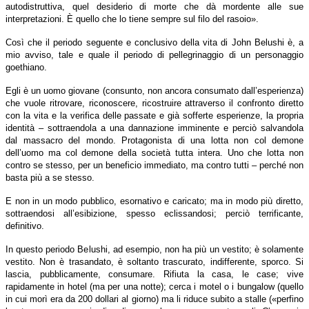
autodistruttiva, quel desiderio di morte che dà mordente alle sue
interpretazioni. È quello che lo tiene sempre sul filo del rasoio».
Così che il periodo seguente e conclusivo della vita di John Belushi è, a
mio avviso, tale e quale il periodo di pellegrinaggio di un personaggio
goethiano.
Egli è un uomo giovane (consunto, non ancora consumato dall’esperienza)
che vuole ritrovare, riconoscere, ricostruire attraverso il confronto diretto
con la vita e la verifica delle passate e già sofferte esperienze, la propria
identità – sottraendola a una dannazione imminente e perciò salvandola
dal massacro del mondo. Protagonista di una lotta non col demone
dell’uomo ma col demone della società tutta intera. Uno che lotta non
contro se stesso, per un beneficio immediato, ma contro tutti – perché non
basta più a se stesso.
E non in un modo pubblico, esornativo e caricato; ma in modo più diretto,
sottraendosi all’esibizione, spesso eclissandosi; perciò terrificante,
definitivo.
In questo periodo Belushi, ad esempio, non ha più un vestito; è solamente
vestito. Non è trasandato, è soltanto trascurato, indifferente, sporco. Si
lascia, pubblicamente, consumare. Rifiuta la casa, le case; vive
rapidamente in hotel (ma per una notte); cerca i motel o i bungalow (quello
in cui morì era da 200 dollari al giorno) ma li riduce subito a stalle («perfino