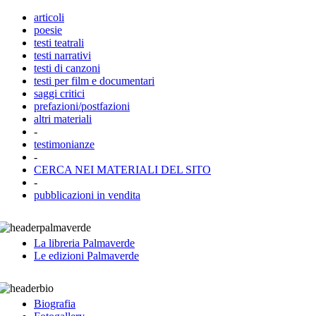
articoli
poesie
testi teatrali
testi narrativi
testi di canzoni
testi per film e documentari
saggi critici
prefazioni/postfazioni
altri materiali
-
testimonianze
-
CERCA NEI MATERIALI DEL SITO
-
pubblicazioni in vendita
La libreria Palmaverde
Le edizioni Palmaverde
Biografia