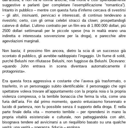
suggestive e parlanti (per completare l’esemplificazione “romantica”).
Intanto in pubblico – mentre con questa furia d’inferno cercava di svestirsi
– gli altri, insinuanti, pervicaci e interessati, di continuo tendevano a
rivestirlo; certo, con gli ormai celebri stracci da clown; prospettandogli
caterve di dollari. L’ultimo contratto per un film era di 1.800.000 dollari, più
2500 dollari settimanali per le piccole spese (ma in realtà erano una
indiretta e interessata sovvenzione per la droga), e parecchie altre
agevolazioni marginali.
Non basta; il prossimo film ancora, dietro la scia di un successo già
scontato di pubblico, gli avrebbe raddoppiato l’ingaggio. Un fiume di soldi,
purché Belushi non rifiutasse Belushi, non fuggisse da Belushi. Dicevano:
«quando John entrava in scena diventava automaticamente il
protagonista».
Era questa forza aggressiva e costante che l’aveva già trasformato, o
trasferito, in un personaggio subito identificabile: il personaggio che ogni
spettatore voleva trovare all’appuntamento con la propria noia o la propria
violenza compressa, o la terribile bonaccia che ferma la vita, come una
furia dell’aria. Fin dal primo momento, questo entusiasmo forsennato e
lucido di partenza, non fu possibile senza il supporto della droga. E nella
parte finale della vita – momento terribile – per riprendersi in mano la
propria vitalità esistenziale e culturale, non patteggiandola con altri,
bisognava tendere ad avvicinarsi a un riequilibrio basato su una qualche
verità; una verità – speranza, fiducia – esplosa.