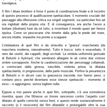
travolgeva.
Il film
I blues brothers
è forse il punto di coordinazione finale e di incontro
di questo processo di qualificazione spettacolare; il momento cruciale del
passaggio alla riflessione critica sui singoli segmenti, sui particolari fino ad
ora inglobati della propria vita. E di conseguenza, era anche l’avvio a
buttare (ributtare) fuori da sé tutto; a rivomitare il mondo quasi per feroce
ripulsa. Come un pescecane che rimette dalla gola le prede del mare,
ancora intatte, impaurite ma pronte a scappare.
L’intelaiatura di quel film è da stravolta e “grassa” mascherata (da
maschera moderna, naturalmente). Tutto è trucco; tutto è esacerbato. Il
nero dei vestiti, dei cappelli, degli occhiali. La stridula uniformità gestuale
di Belushi e Aykroyd, che sembrano allargare le ali come due vistose
ombre sovrapposte. Anche la caratterizzazione dei personaggi collaterali,
a cominciare dalla grossa, irascibile, violenta priora; la dilatata
spettacolarità, in progressione, della parte musicale. Perfino la pesantezza
di Belushi e in alcuni casi la grassezza iraconda non hanno peso, o
contano poco; perché diventano esse stesse spettacolo – momento di
esso – e aggiungono, senza togliere nulla.
Eppure a mio parere anche in quel film, sottopelle, c’è una sonnolenza
risentita; quasi che filtrasse un timore rancoroso contro l’aspetto così
dilatato di quella comicità senza freni; e questo rende sostanzialmente il
racconto (o il resoconto) del film dilatabile o prolungabile oltre la sua