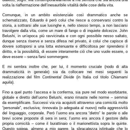
volta la riaffermazione dell’inesauribile vitalità delle
cose
della vita.
Comunque, in un ambito esistenziale così drammatico anche se
schematizzato, Eduardo è però colui che riesce a conservarsi contro la
storia, a sottrarsi alle sue lusinghe e, nello stesso tempo, a non lasciarsi
travolgere dalla vita, come un mare di fango o di inquiete dolcezze. John
Belushi, in un’epoca più ravvicinata e con ogni possibile nesso saltato,
dunque senza riserve e senza difesa nel privato, è colui che capisce di
dovere sottoporsi a una lotta estenuante e difficoltosa per riprendersi il
diritto, e la possibilità, di essere interamente ciò che uno vuole essere, o
deve essere – senza farsi sommergere.
E mi sembra inoltre che, per lui, il momento cruciale (nodo di alta
drammaticità in generale) sia da collocare nei mesi seguenti la
realizzazione del film
Continental Divide
(in Italia col titolo
Chiamami
aquila
).
Fino a quel punto l’ascesa e la conferma, sia pure nel modo esorbitante,
globale e diretto dell’uomo Belushi, erano rimaste nelle norme – semmai
da esemplificare. Successi via via acquisiti attraverso una comicità molto
“personale”, esclusiva; rinnovata (o adeguata al nuovo) nella aggressività
del linguaggio, corporale. Però l’uomo era ancora “dietro” le parole o alle
brevi scene proposte di sera in sera; l’uomo era ancora il gestore della
propria comicità – come il burattinaio o il marionettista sopra le quinte.
Questo spiega, almeno a mio parere, la sbracatezza istintuale che lo