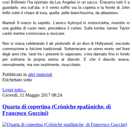
così Brillstein l’ha riportato da Los Angeles in un sacco. Eravamo tutti lì a
guardarlo, era sull’ala, e il vento soffiò via la coperta e la fronte di John
brillò sotto il chiaro di luna, quella pelle bianchissima, da albanese».
Martedì 9 marzo fu sepolto. L’amico Aykroyd in motocicletta, rivestito in
una giubba di cuoio nero, precedeva il corteo. Sulla tomba James Taylor
cantò mentre cominciava a nevicare.
Non si stava celebrando il
de profundis
di un divo di Hollywood, secondo
commozione e folclore tradizionali. Sotterravano un uomo morto nel fiore
degli anni che, tanti fra i presenti lo sapevano, s’era dannato fino in fondo
per sottrarre la propria anima al diavolo. E che il diavolo aveva,
normalmente, ma non inutilmente, risucchiato.
Pubblicato in
altri materiali
Etichettato sotto
Leggi tutto...
Giovedì, 11 Maggio 2017 08:24
Quarta di copertina (Cròniche epafániche, di
Francesco Guccini)