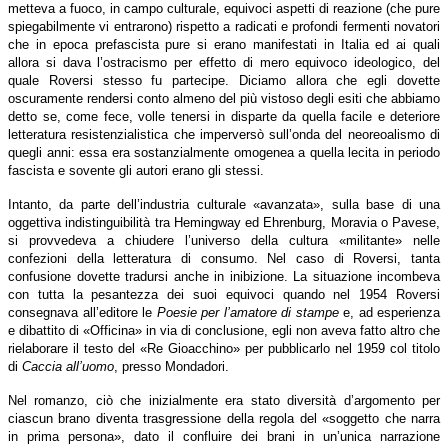
metteva a fuoco, in campo culturale, equivoci aspetti di reazione (che pure
spiegabilmente vi entrarono) rispetto a radicati e profondi fermenti novatori
che in epoca prefascista pure si erano manifestati in Italia ed ai quali
allora si dava l’ostracismo per effetto di mero equivoco ideologico, del
quale Roversi stesso fu partecipe. Diciamo allora che egli dovette
oscuramente rendersi conto almeno del più vistoso degli esiti che abbiamo
detto se, come fece, volle tenersi in disparte da quella facile e deteriore
letteratura resistenzialistica che imperversò sull’onda del neoreoalismo di
quegli anni: essa era sostanzialmente omogenea a quella lecita in periodo
fascista e sovente gli autori erano gli stessi.
Intanto, da parte dell’industria culturale «avanzata», sulla base di una
oggettiva indistinguibilità tra Hemingway ed Ehrenburg, Moravia o Pavese,
si provvedeva a chiudere l’universo della cultura «militante» nelle
confezioni della letteratura di consumo. Nel caso di Roversi, tanta
confusione dovette tradursi anche in inibizione. La situazione incombeva
con tutta la pesantezza dei suoi equivoci quando nel 1954 Roversi
consegnava all’editore le
Poesie per l’amatore di stampe
e, ad esperienza
e dibattito di «Officina» in via di conclusione, egli non aveva fatto altro che
rielaborare il testo del «Re Gioacchino» per pubblicarlo nel 1959 col titolo
di
Caccia all’uomo
, presso Mondadori.
Nel romanzo, ciò che inizialmente era stato diversità d’argomento per
ciascun brano diventa trasgressione della regola del «soggetto che narra
in prima persona», dato il confluire dei brani in un’unica narrazione