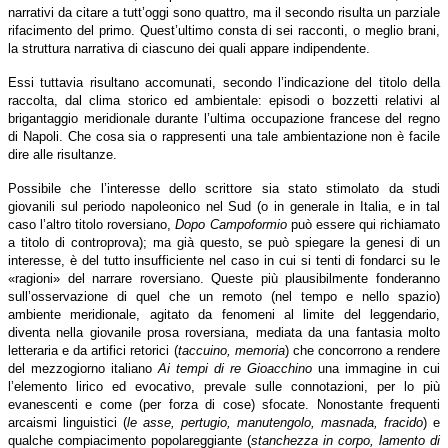
narrativi da citare a tutt’oggi sono quattro, ma il secondo risulta un parziale
rifacimento del primo. Quest’ultimo consta di sei racconti, o meglio brani,
la struttura narrativa di ciascuno dei quali appare indipendente.
Essi tuttavia risultano accomunati, secondo l’indicazione del titolo della
raccolta, dal clima storico ed ambientale: episodi o bozzetti relativi al
brigantaggio meridionale durante l’ultima occupazione francese del regno
di Napoli. Che cosa sia o rappresenti una tale ambientazione non è facile
dire alle risultanze.
Possibile che l’interesse dello scrittore sia stato stimolato da studi
giovanili sul periodo napoleonico nel Sud (o in generale in Italia, e in tal
caso l’altro titolo roversiano,
Dopo Campoformio
può essere qui richiamato
a titolo di controprova); ma già questo, se può spiegare la genesi di un
interesse, è del tutto insufficiente nel caso in cui si tenti di fondarci su le
«ragioni» del narrare roversiano. Queste più plausibilmente fonderanno
sull’osservazione di quel che un remoto (nel tempo e nello spazio)
ambiente meridionale, agitato da fenomeni al limite del leggendario,
diventa nella giovanile prosa roversiana, mediata da una fantasia molto
letteraria e da artifici retorici (
taccuino, memoria
) che concorrono a rendere
del mezzogiorno italiano
Ai tempi di re Gioacchino
una immagine in cui
l’elemento lirico ed evocativo, prevale sulle connotazioni, per lo più
evanescenti e come (per forza di cose) sfocate. Nonostante frequenti
arcaismi linguistici (
le asse, pertugio, manutengolo, masnada, fracido
) e
qualche compiacimento popolareggiante (
stanchezza in corpo, lamento di