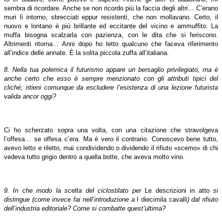
sembra di ricordare. Anche se non ricordo più la faccia degli altri… C’erano
muri lì intorno, sbrecciati eppur resistenti, che non mollavano. Certo, il
nuovo e lontano è più brillante ed eccitante del vicino e ammuffito. La
muffa bisogna scalzarla con pazienza, con le dita che si feriscono.
Altrimenti ritorna… Anni dopo ho letto qualcuno che faceva riferimento
all’indice delle annate. È la solita piccola zuffa all’italiana.
8. Nella tua polemica il futurismo appare un bersaglio privilegiato, ma è
anche certo che esso è sempre menzionato con gli attributi tipici del
cliché; ritieni comunque da escludere l’esistenza di una lezione futurista
valida ancor oggi?
Ci ho scherzato sopra una volta, con una citazione che stravolgeva
l’offesa… se offesa c’era. Ma è vero il contrario. Conoscevo bene tutto,
avevo letto e riletto, mai condividendo o dividendo il rifiuto «scemo» di chi
vedeva tutto grigio dentro a quella botte, che aveva molto vino.
9. In che modo la scelta del ciclostilato per
Le descrizioni in atto
si
distingue (come invece fai nell’introduzione a
I diecimila cavalli
)
dal rifiuto
dell’industria editoriale? Come si combatte quest’ultima?