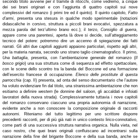
secondo titolo avviene per il tramite di ritocchi, come vedremo, a cinque
dei sei brani originari e con l’aggiunta di quattro capitoli sui nove
complessivi del romanzo (i primi tre ed il quinto). Il quinto capitolo,
Fatto
d’armi
, presenta una stesura in qualche modo sperimentale (notazioni
didascaliche in corsivo, struttura a piccoli brani evocativi, spezzatura a
mezza parola del terz’ultimo brano ecc.); il terzo,
Consiglio di guerra
,
appare come una parentesi, aperta là dove si decide, sull’atteggiamento
tecnico del potere: potremmo dire un accenno di spiegazione dei fatti
narrati. Gli altri due capitoli aggiunti appaiono particolari, rispetto agli altri,
per la materia narrata, secondo uno strano taglio cinematografico. Il primo,
Una battaglia
, presenta, con l’ambientazione generale del romanzo (
Il
bosco grigio
) una sua struttura come di sequenza ad effetto spettacolare,
con le scene dello scontro tra la banda del Boccone ed una formazione
dell’esercito francese di occupazione.
Elenco delle prostitute di questa
parrocchia
(cap. II) presenta, ad onta del senso documentario che l’autore
ha voluto evidenziare fin dal titolo, una stranissima ambientazione che non
esitiamo a definire
western
(le donnine del saloon, gli accaldati e infoiati
lavoratori della nuova strada). Complessivamente tuttavia i nove capitoli
del romanzo conservano ciascuno una propria autonomia di narrazione,
evidente anche a non conoscere la composizione originale di racconti
autonomi. Riteniamo del tutto legittimo per uno scrittore disporre
precedenti racconti, per di più già nati in unico contesto lirico-connotativo,
come parti di una successiva struttura narrativa organica. Nulla vieta, nel
caso nostro, che quei brani originali confluiscano ad incentrarsi sulla
narrazione della fine del brigante Boccone e della sua banda, anche se