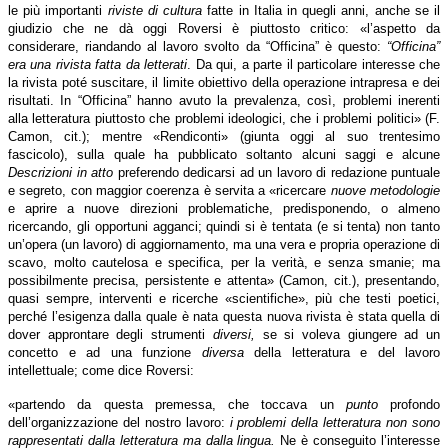
le più importanti
riviste di cultura
fatte in Italia in quegli anni, anche se il
giudizio che ne dà oggi Roversi è piuttosto critico: «l’aspetto da
considerare, riandando al lavoro svolto da “Officina” è questo:
“Officina”
era una rivista fatta da letterati
. Da qui, a parte il particolare interesse che
la rivista poté suscitare, il limite obiettivo della operazione intrapresa e dei
risultati. In “Officina” hanno avuto la prevalenza, così, problemi inerenti
alla letteratura piuttosto che problemi ideologici, che i problemi politici» (F.
Camon, cit.); mentre «Rendiconti» (giunta oggi al suo trentesimo
fascicolo), sulla quale ha pubblicato soltanto alcuni saggi e alcune
Descrizioni in atto
preferendo dedicarsi ad un lavoro di redazione puntuale
e segreto, con maggior coerenza è servita a «ricercare
nuove metodologie
e aprire a nuove direzioni problematiche, predisponendo, o almeno
ricercando, gli opportuni agganci; quindi si è tentata (e si tenta) non tanto
un’opera (un lavoro) di aggiornamento, ma una vera e propria operazione di
scavo, molto cautelosa e specifica, per la verità, e senza smanie; ma
possibilmente precisa, persistente e attenta» (Camon, cit.), presentando,
quasi sempre, interventi e ricerche «scientifiche», più che testi poetici,
perché l’esigenza dalla quale è nata questa nuova rivista è stata quella di
dover approntare degli strumenti
diversi,
se si voleva giungere ad un
concetto e ad una funzione
diversa
della letteratura e del lavoro
intellettuale; come dice Roversi:
«partendo da questa premessa, che toccava un
punto
profondo
dell’organizzazione del nostro lavoro:
i problemi della letteratura non sono
rappresentati dalla letteratura ma dalla lingua.
Ne è conseguito l’interesse