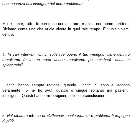
conseguenza dell’insorgere del detto problema?
Molte, tante, tutte. Io non sono uno scrittore; e allora non come scrittore.
Diciamo come uno che vuole vivere in quel tale tempo. E vuole viverci
dentro.
4. In vari interventi critici sulle tue opere, il tuo impegno viene definito
moralismo (e in un caso anche moralismo pessimistico): riesci a
spiegartelo?
I critici hanno sempre ragione, quando i critici ci sono e leggono
veramente. Io ne ho avuti quattro o cinque soltanto ma pazienti,
intelligenti. Questi hanno mille ragioni, nelle loro conclusioni.
5
. Nel dibattito
interno
di «Officina», quale istanza o problema ti impegnò
di più?