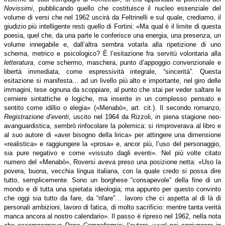
Novissimi
, pubblicando quello che costituisce il nucleo essenziale del
volume di versi che nel 1962 uscirà da Feltrinelli e sul quale, crediamo, il
giudizio più intelligente resti quello di Fortini: «Ma qual è il limite di questa
poesia, quel che, da una parte le conferisce una energia, una presenza, un
volume innegabile e, dall’altra sembra votarla alla ripetizione di uno
schema, metrico e psicologico? È l’esitazione fra servitù volontaria alla
letteratura
, come schermo, maschera, punto d’appoggio convenzionale e
libertà immediata, come espressività integrale, “sincerità”. Questa
esitazione si manifesta… ad un livello più alto e importante, nel giro delle
immagini, tese ognuna da scoppiare, al punto che stai per veder saltare le
cerniere sintattiche e logiche, ma inserite in un complesso pensato e
sentito come idillio o elegia» («Menabò», art. cit.). Il secondo romanzo,
Registrazione d’eventi
, uscito nel 1964 da Rizzoli, in piena stagione neo-
avanguardistica, sembrò rinfocolare la polemica: si rimproverava al libro e
al suo autore di «aver bisogno della lirica» per attingere una dimensione
«realistica» e raggiungere la «prosa» e, ancor più, l’uso del personaggio,
sia pure negativo e come «vissuto dagli eventi». Nel più volte citato
numero del «Menabò», Roversi aveva preso una posizione netta: «Uso la
povera, buona, vecchia lingua italiana, con la quale credo si possa dire
tutto, semplicemente. Sono un borghese “consapevole” della fine di un
mondo e di tutta una spietata ideologia; ma appunto per questo convinto
che oggi sia tutto da fare, da “rifare”… lavoro che ci aspetta al di là di
personali ambizioni, lavoro di fatica, di molto sacrificio: mentre tanta verità
manca ancora al nostro calendario». Il passo è ripreso nel 1962, nella nota