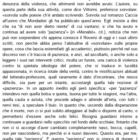
denunzia della violenza, che altrimenti non avrebbe avuto. L’autore, su
questa parte della sua attività, come dice Vittorini, preferisce sorvolare:
«sorvola sulle poesie ch’è andato scrivendo. Sorvola sul romanzo
Caccia
all’uomo
che Mondadori gli ha pubblicato quest’anno. Egli insiste a dire
che sa “di non aver dietro niente” di cui vantarsi; e che ha avuto e
continua ad avere solo “pazienza”» (in «Menabò», cit.), notizia che non
può non sorprendere chi appena conosce il Roversi di oggi e i suoi ultimi
scritti, non perché abbia perso l’abitudine di «sorvolare» sulle proprie
opere, cosa che lascia esterrefatti gli accademici, piuttosto perché nel suo
discorso non c’è traccia di pazienza, e anzi, ad ascoltarlo, o anche solo a
leggere i suoi rari interventi critici, risulta un furore, una carica di violenza
contro la
spietata ideologia
del potere, che si traduce in lucidità
appassionata, in ricerca totale della verità, contro le mistificazioni abituali
del letterato-professore, quali raramente è dato d’incontrare, che riesce
difficile, sia pure per un istante, accostargli quella tale nozione di
«pazienza». In un appunto inedito egli però specifica: «per “pazienza”
intendevo non quella bolsa e quieta, buona per tutte le stagioni, ma l’altra,
quella cauta e astuta, che procede adagio e attende all’erta, con tutti i
nervi tesi, a speculare il buio. In quanto che, uscendo dalla disperazione
che è morte, non ci si può subito atteggiare al ballo o disporre al canto, o
permettersi d’essere anche solo felici. Bisogna guardarsi intorno a
continuare a guardarsi nello specchio nel fondo delle occhiaie, fintanto che
non ci si accorge d’aver cambiato completamente naso, bocca, capelli,
non per nascondersi, ma perché si è nuovi davvero. Questo era, per me,
quella tale “pazienza”. E questa “pazienza” non si stanca di durare. I