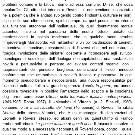
problemi contano e la fatica intorno ad essi, comune. Di sé, che cosa
tabulare?». Gli altri dati intorno a Roversi si compendiano innanzitutto
nella polemica che è andato svolgendo contro l’industria culturale (e non),
e poi nelle sue ultime opere, spinto sempre da quel pessimismo intorno
alla funzione autonoma dell’intellettuale, da quel risentimento morale
autentico, insolito nel panorama delle nostre lettere, abitato da
«professionisti in poesia moderna», che in qualche modo sembra
rimproverargli Manacorda: «al militantismo un po’ baldanzoso di Leonetti
rispondeva il moralismo pessimistico di Roversi che, nel contestare la
“tragica involuzione delle sinistre” costrette a riconoscere agli sviluppi
tecnologici e sociologici dell’ideologia neo-capitalistica una sostanziale
novità e persuasività e pertanto ad avviare contatti organici con i
rappresentanti del pensiero borghese, denunciava il livido, innocuo
conformismo che ammorbava la società italiana e proponeva, in quel
momento pseudoliberale e neopositivista, una nuova responsabilità per
l’uomo di cultura. Fallita la grande speranza d’
après la guerre
, era ancora
possibile rovesciare in positivo l’amarezza dello scacco e la coscienza
degli errori commessi» (
Storia della letteratura italiana contemporanea
,
1940-1965
, Roma 1967). Il «Menabò» di Vittorini (n. 2, Einaudi, 1960)
contiene, oltre a
La raccolta del fieno
(46 poesie) di Roversi, la citata
Notizia
dello stesso Vittorini, che è un montaggio di dichiarazioni di
Leonetti e Roversi stesso, ed alcuni cenni su quest’ultimo di Franco
Fortini nell’articolo
Le poesie italiane di questi anni
. Il fascicolo assolve in
qualche modo alla necessaria riscoperta di Roversi poeta, contro il quale,
insieme ai suoi compagni di «Officina», si era appuntata la polemica dei