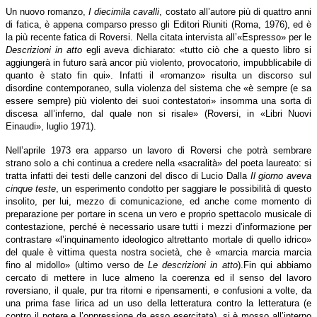
Un nuovo romanzo,
I diecimila cavalli
, costato all’autore più di quattro anni
di fatica, è appena comparso presso gli Editori Riuniti (Roma, 1976), ed è
la più recente fatica di Roversi. Nella citata intervista all’«Espresso» per le
Descrizioni in atto
egli aveva dichiarato: «tutto ciò che a questo libro si
aggiungerà in futuro sarà ancor più violento, provocatorio, impubblicabile di
quanto è stato fin qui». Infatti il «romanzo» risulta un discorso sul
disordine contemporaneo, sulla violenza del sistema che «è sempre (e sa
essere sempre) più violento dei suoi contestatori» insomma una sorta di
discesa all’inferno, dal quale non si risale» (Roversi, in «Libri Nuovi
Einaudi», luglio 1971).
Nell’aprile 1973 era apparso un lavoro di Roversi che potrà sembrare
strano solo a chi continua a credere nella «sacralità» del poeta laureato: si
tratta infatti dei testi delle canzoni del disco di Lucio Dalla
Il giorno aveva
cinque teste
, un esperimento condotto per saggiare le possibilità di questo
insolito, per lui, mezzo di comunicazione, ed anche come momento di
preparazione per portare in scena un vero e proprio spettacolo musicale di
contestazione, perché è necessario usare tutti i mezzi d’informazione per
contrastare «l’inquinamento ideologico altrettanto mortale di quello idrico»
del quale è vittima questa nostra società, che è «marcia marcia marcia
fino al midollo» (ultimo verso de
Le descrizioni in atto
).Fin qui abbiamo
cercato di mettere in luce almeno la coerenza ed il senso del lavoro
roversiano, il quale, pur tra ritorni e ripensamenti, e confusioni a volte, da
una prima fase lirica ad un uso della letteratura contro la letteratura (e
contro il potere e l’oppressione da esso esercitata), si è mosso all’interno