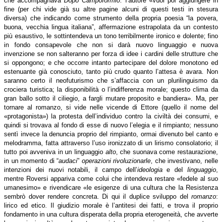
che accompagnava
Dopo Campoformio
: l’autore «vuol poi aggiungere in
fine (per chi vide già su altre pagine alcuni di questi testi in stesura
diversa) che indicando come strumento della propria poesia “la povera,
buona, vecchia lingua italiana”, affermazione estrapolata da un contesto
più esaustivo, le sottintendeva un tono terribilmente ironico e dolente; fino
in fondo consapevole che non si darà nuovo linguaggio e nuova
invenzione se non salteranno per forza di idee i cardini delle strutture che
si oppongono; e che occorre intanto partecipare del dolore monotono ed
estenuante già conosciuto, tanto più crudo quanto l’attesa è avara. Non
saranno certo il neofuturismo che s’affaccia con un plurilinguismo da
crociera turistica; la disponibilità o l’indifferenza morale; questo clima da
gran ballo sotto il ciliegio, a fargli mutare proposito e bandiera». Ma, per
tornare al romanzo, si vide nelle vicende di Ettore (quello il nome del
«protagonista») la protesta dell’individuo contro la civiltà dei consumi, e
quindi si trovava al fondo di esse di nuovo l’elegia e il rimpianto; nessuno
sentì invece la denuncia proprio del rimpianto, ormai divenuto bel canto e
melodramma, fatta attraverso l’uso ironizzato di un lirismo consolatorio; il
tutto poi avveniva in un linguaggio
alto
, che suonava come restaurazione,
in un momento di “
audaci
”
operazioni rivoluzionarle
, che investivano, nelle
intenzioni dei nuovi notabili, il campo dell’
ideologia
e del
linguaggio
,
mentre Roversi appariva come colui che intendeva restare «fedele al suo
umanesimo» e rivendicare «le esigenze di una cultura che la Resistenza
sembrò dover rendere concreta. Di qui il duplice sviluppo del
romanzo
:
lirico ed etico. Il giudizio morale è l’antitesi dei fatti, e trova il proprio
fondamento in una cultura disperata della propria eterogeneità, che avverte