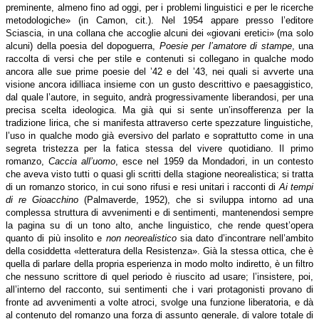
preminente, almeno fino ad oggi, per i problemi linguistici e per le ricerche
metodologiche» (in Camon, cit.). Nel 1954 appare presso l’editore
Sciascia, in una collana che accoglie alcuni dei «giovani eretici» (ma solo
alcuni) della poesia del dopoguerra,
Poesie per l’amatore di stampe
, una
raccolta di versi che per stile e contenuti si collegano in qualche modo
ancora alle sue prime poesie del ’42 e del ’43, nei quali si avverte una
visione ancora idilliaca insieme con un gusto descrittivo e paesaggistico,
dal quale l’autore, in seguito, andrà progressivamente liberandosi, per una
precisa scelta ideologica. Ma già qui si sente un’insofferenza per la
tradizione lirica, che si manifesta attraverso certe spezzature linguistiche,
l’uso in qualche modo già eversivo del parlato e soprattutto come in una
segreta tristezza per la fatica stessa del vivere quotidiano. Il primo
romanzo,
Caccia all’uomo
, esce nel 1959 da Mondadori, in un contesto
che aveva visto tutti o quasi gli scritti della stagione neorealistica; si tratta
di un romanzo storico, in cui sono rifusi e resi unitari i racconti di
Ai tempi
di re Gioacchino
(Palmaverde, 1952), che si sviluppa intorno ad una
complessa struttura di avvenimenti e di sentimenti, mantenendosi sempre
la pagina su di un tono alto, anche linguistico, che rende quest’opera
quanto di più insolito e
non neorealistico
sia dato d’incontrare nell’ambito
della cosiddetta «letteratura della Resistenza». Già la stessa ottica, che è
quella di parlare della propria esperienza in modo molto indiretto, è un filtro
che nessuno scrittore di quel periodo è riuscito ad usare; l’insistere, poi,
all’interno del racconto, sui sentimenti che i vari protagonisti provano di
fronte ad avvenimenti a volte atroci, svolge una funzione liberatoria, e dà
al contenuto del romanzo una forza di assunto generale, di valore totale di