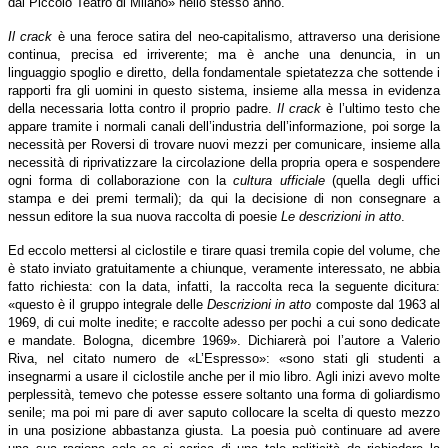
dal Piccolo Teatro di Milano» nello stesso anno.
Il crack
è una feroce satira del neo-capitalismo, attraverso una derisione
continua, precisa ed irriverente; ma è anche una denuncia, in un
linguaggio spoglio e diretto, della fondamentale spietatezza che sottende i
rapporti fra gli uomini in questo sistema, insieme alla messa in evidenza
della necessaria lotta contro il proprio padre.
Il crack
è l’ultimo testo che
appare tramite i normali canali dell’industria dell’informazione, poi sorge la
necessità per Roversi di trovare nuovi mezzi per comunicare, insieme alla
necessità di riprivatizzare la circolazione della propria opera e sospendere
ogni forma di collaborazione con la
cultura ufficiale
(quella degli uffici
stampa e dei premi termali); da qui la decisione di non consegnare a
nessun editore la sua nuova raccolta di poesie
Le
descrizioni in atto
.
Ed eccolo mettersi al ciclostile e tirare quasi tremila copie del volume, che
è stato inviato gratuitamente a chiunque, veramente interessato, ne abbia
fatto richiesta: con la data, infatti, la raccolta reca la seguente dicitura:
«questo è il gruppo integrale delle
Descrizioni in atto
composte dal 1963 al
1969, di cui molte inedite; e raccolte adesso per pochi a cui sono dedicate
e mandate. Bologna, dicembre 1969». Dichiarerà poi l’autore a Valerio
Riva, nel citato numero de «L’Espresso»: «sono stati gli studenti a
insegnarmi a usare il ciclostile anche per il mio libro. Agli inizi avevo molte
perplessità, temevo che potesse essere soltanto una forma di goliardismo
senile; ma poi mi pare di aver saputo collocare la scelta di questo mezzo
in una posizione abbastanza giusta. La poesia può continuare ad avere