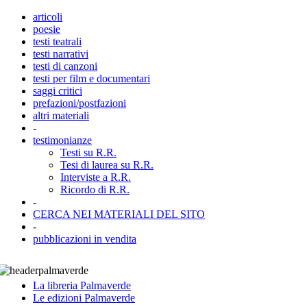
articoli
poesie
testi teatrali
testi narrativi
testi di canzoni
testi per film e documentari
saggi critici
prefazioni/postfazioni
altri materiali
-
testimonianze
Testi su R.R.
Tesi di laurea su R.R.
Interviste a R.R.
Ricordo di R.R.
-
CERCA NEI MATERIALI DEL SITO
-
pubblicazioni in vendita
La libreria Palmaverde
Le edizioni Palmaverde