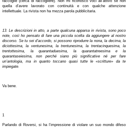
raccoglie (cerca di raccogliere). Non mi riconosco voci all’attivo se non
quella d’avere lavorato con continuità e con qualche attenzione
intellettuale. La rivista non ha mezza parola pubblicitaria.
13.
Le descrizioni in atto, a parte qualcuna apparsa in rivista, sono poco
note, così ho pensato di fare una piccola scelta da aggiungere al nostro
discorso. Se tu sei d’accordo, si possono riprodurre la nona, la decima, la
diciottesima, la ventunesima, la trentunesima, la trentacinquesima, la
trentottesima, la quarantaduesima, la quarantatreesima e la
quarantaseiesima, non perché siano più significative né per fare
un’antologia, ma in quanto toccano quasi tutte le «scritture» da te
impiegate.
Va bene.
1
Parlando di Roversi, si ha l’impressione di violare un suo mondo difeso