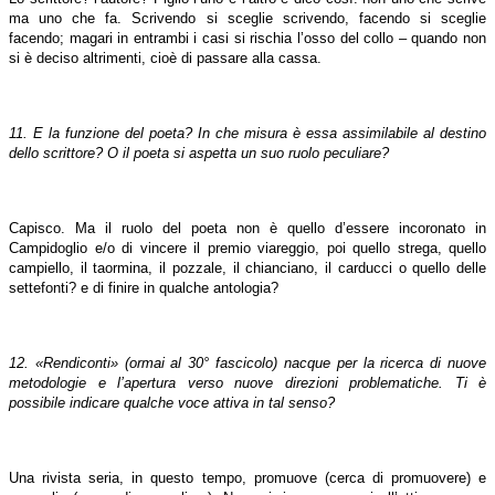
ma uno che fa. Scrivendo si sceglie scrivendo, facendo si sceglie
facendo; magari in entrambi i casi si rischia l’osso del collo – quando non
si è deciso altrimenti, cioè di passare alla cassa.
11. E la funzione del poeta? In che misura è essa assimilabile al destino
dello scrittore? O il poeta si aspetta un suo ruolo peculiare?
Capisco. Ma il ruolo del poeta non è quello d’essere incoronato in
Campidoglio e/o di vincere il premio viareggio, poi quello strega, quello
campiello, il taormina, il pozzale, il chianciano, il carducci o quello delle
settefonti? e di finire in qualche antologia?
12.
«Rendiconti
» (ormai al 30° fascicolo) nacque per la ricerca di nuove
metodologie e l’apertura verso nuove direzioni problematiche. Ti è
possibile indicare qualche voce attiva in tal senso?
Una rivista seria, in questo tempo, promuove (cerca di promuovere) e