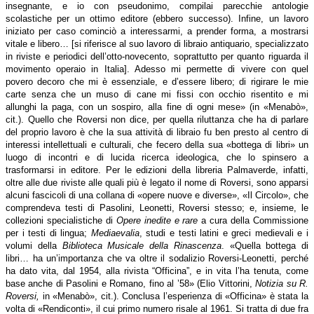
insegnante, e io con pseudonimo, compilai parecchie antologie
scolastiche per un ottimo editore (ebbero successo). Infine, un lavoro
iniziato per caso cominciò a interessarmi, a prender forma, a mostrarsi
vitale e libero… [si riferisce al suo lavoro di libraio antiquario, specializzato
in riviste e periodici dell’otto-novecento, soprattutto per quanto riguarda il
movimento operaio in Italia]. Adesso mi permette di vivere con quel
povero decoro che mi è essenziale, e d’essere libero; di rigirare le mie
carte senza che un muso di cane mi fissi con occhio risentito e mi
allunghi la paga, con un sospiro, alla fine di ogni mese» (in «Menabò»,
cit.). Quello che Roversi non dice, per quella riluttanza che ha di parlare
del proprio lavoro è che la sua attività di libraio fu ben presto al centro di
interessi intellettuali e culturali, che fecero della sua «bottega di libri» un
luogo di incontri e di lucida ricerca ideologica, che lo spinsero a
trasformarsi in editore. Per le edizioni della libreria Palmaverde, infatti,
oltre alle due riviste alle quali più è legato il nome di Roversi, sono apparsi
alcuni fascicoli di una collana di «opere nuove e diverse», «Il Circolo», che
comprendeva testi di Pasolini, Leonetti, Roversi stesso; e, insieme, le
collezioni specialistiche di
Opere inedite e rare
a cura della Commissione
per i testi di lingua;
Mediaevalia
, studi e testi latini e greci medievali e i
volumi della
Biblioteca Musicale della Rinascenza
. «Quella bottega di
libri… ha un’importanza che va oltre il sodalizio Roversi-Leonetti, perché
ha dato vita, dal 1954, alla rivista “Officina”, e in vita l’ha tenuta, come
base anche di Pasolini e Romano, fino al ’58» (Elio Vittorini,
Notizia su R.
Roversi,
in «Menabò», cit.). Conclusa l’esperienza di «Officina» è stata la
volta di «Rendiconti», il cui primo numero risale al 1961. Si tratta di due fra