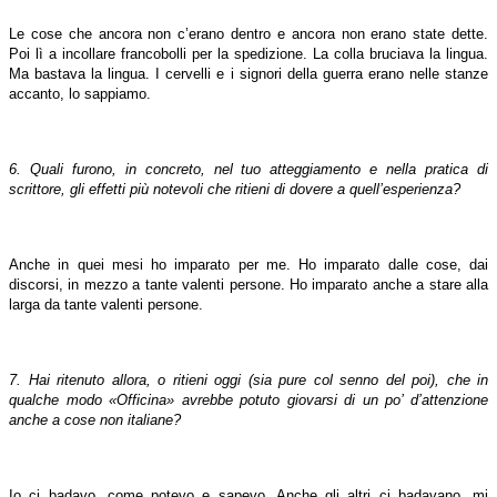
Le cose che ancora non c’erano dentro e ancora non erano state dette.
Poi lì a incollare francobolli per la spedizione. La colla bruciava la lingua.
Ma bastava la lingua. I cervelli e i signori della guerra erano nelle stanze
accanto, lo sappiamo.
6. Quali furono, in concreto, nel tuo atteggiamento e nella pratica di
scrittore, gli effetti più notevoli che ritieni di dovere a quell’esperienza?
Anche in quei mesi ho imparato per me. Ho imparato dalle cose, dai
discorsi, in mezzo a tante valenti persone. Ho imparato anche a stare alla
larga da tante valenti persone.
7. Hai ritenuto allora, o ritieni oggi (sia pure col senno del poi), che in
qualche modo «Officina» avrebbe potuto giovarsi di un po’ d’attenzione
anche a cose non italiane?
Io ci badavo, come potevo e sapevo. Anche gli altri ci badavano, mi