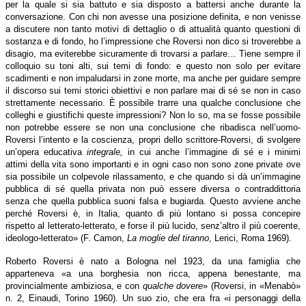
per la quale si sia battuto e sia disposto a battersi anche durante la
conversazione. Con chi non avesse una posizione definita, e non venisse
a discutere non tanto motivi di dettaglio o di attualità quanto questioni di
sostanza e di fondo, ho l’impressione che Roversi non dico si troverebbe a
disagio, ma eviterebbe sicuramente di trovarsi a parlare… Tiene sempre il
colloquio su toni alti, sui temi di fondo: e questo non solo per evitare
scadimenti e non impaludarsi in zone morte, ma anche per guidare sempre
il discorso sui temi storici obiettivi e non parlare mai di sé se non in caso
strettamente necessario. È possibile trarre una qualche conclusione che
colleghi e giustifichi queste impressioni? Non lo so, ma se fosse possibile
non potrebbe essere se non una conclusione che ribadisca nell’uomo-
Roversi l’intento e la coscienza, propri dello scrittore-Roversi, di svolgere
un’opera educativa
integrale,
in cui anche l’immagine di sé e i minimi
attimi della vita sono importanti e in ogni caso non sono zone private ove
sia possibile un colpevole rilassamento, e che quando si dà un’immagine
pubblica di sé quella privata non può essere diversa o contraddittoria
senza che quella pubblica suoni falsa e bugiarda. Questo avviene anche
perché Roversi è, in Italia, quanto di più lontano si possa concepire
rispetto al letterato-letterato, e forse il più lucido, senz’altro il più coerente,
ideologo-letterato» (F. Camon,
La moglie del tiranno
, Lerici, Roma 1969).
Roberto Roversi è nato a Bologna nel 1923, da una famiglia che
apparteneva «a una borghesia non ricca, appena benestante, ma
provincialmente ambiziosa, e con
qualche dovere
» (Roversi, in «Menabò»
n. 2, Einaudi, Torino 1960). Un suo zio, che era fra «i personaggi della