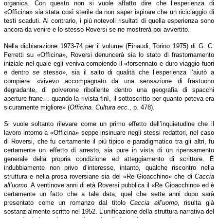
organica. Con questo non si vuole affatto dire che l’esperienza di
«Officina» sia stata così sterile da non saper ispirare che un riciclaggio di
testi scaduti. Al contrario, i più notevoli risultati di quella esperienza sono
ancora da venire e lo stesso Roversi se ne mostrerà poi avvertito.
Nella dichiarazione 1973-74 per il volume (Einaudi, Torino 1975) di G. C.
Ferretti su «Officina», Roversi denuncerà sia lo stato di frastornamento
iniziale nel quale egli veniva compiendo il «forsennato e duro viaggio fuori
e dentro
se
stesso», sia il salto di qualità che l’esperienza l’aiutò a
compiere: «vivevo accompagnato da una sensazione di frastuono
degradante, di polverone ribollente dentro una geografia di spacchi
aperture frane… quando la rivista finì, il sottoscritto per quanto poteva era
sicuramente migliore» (
Officina. Cultura ecc
., p. 478).
Si vuole soltanto rilevare come un primo effetto dell’inquietudine che il
lavoro intorno a «Officina» seppe insinuare negli stessi redattori, nel caso
di Roversi, che fu certamente il più tipico e paradigmatico tra gli altri, fu
certamente un effetto di arresto, sia pure in vista di un ripensamento
generale della propria condizione ed atteggiamento di scrittore. È
indubbiamente non privo d’interesse, intanto, qualche riscontro nella
struttura e nella prosa roversiane sia del «Re Gioacchino» che di
Caccia
all’uomo
. A ventinove anni di età Roversi pubblica il «Re Gioacchino» ed è
certamente un fatto che a tale data, quel che sette anni dopo sarà
presentato come un romanzo dal titolo
Caccia all’uomo
, risulta già
sostanzialmente scritto nel 1952. L’unificazione della struttura narrativa del