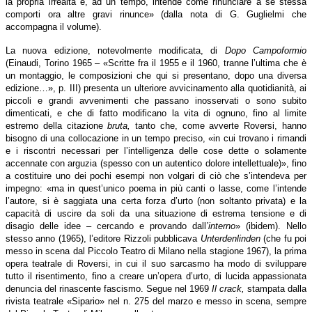
la propria irrealtà e, ad un tempo, intende come rinunciare a se stessa
comporti ora altre gravi rinunce» (dalla nota di G. Guglielmi che
accompagna il volume).
La nuova edizione, notevolmente modificata, di
Dopo Campoformio
(Einaudi, Torino 1965 – «Scritte fra il 1955 e il 1960, tranne l’ultima che è
un montaggio, le composizioni che qui si presentano, dopo una diversa
edizione…», p. III) presenta un ulteriore avvicinamento alla quotidianità, ai
piccoli e grandi avvenimenti che passano inosservati o sono subito
dimenticati, e che di fatto modificano la vita di ognuno, fino al limite
estremo della citazione
bruta,
tanto che, come avverte Roversi, hanno
bisogno di una collocazione in un tempo preciso, «in cui trovano i rimandi
e i riscontri necessari per l’intelligenza delle cose dette o solamente
accennate con arguzia (spesso con un autentico dolore intellettuale)», fino
a costituire uno dei pochi esempi non volgari di ciò che s’intendeva per
impegno: «ma in quest’unico poema in più canti o lasse, come l’intende
l’autore, si è saggiata una certa forza d’urto (non soltanto privata) e la
capacità di uscire da soli da una situazione di estrema tensione e di
disagio delle idee – cercando e provando dall
’interno
» (ibidem). Nello
stesso anno (1965), l’editore Rizzoli pubblicava
Unterdenlinden
(che fu poi
messo in scena dal Piccolo Teatro di Milano nella stagione 1967), la prima
opera teatrale di Roversi, in cui il suo sarcasmo ha modo di sviluppare
tutto il risentimento, fino a creare un’opera d’urto, di lucida appassionata
denuncia del rinascente fascismo. Segue nel 1969
Il crack,
stampata dalla
rivista teatrale «Sipario» nel n. 275 del marzo e messo in scena, sempre