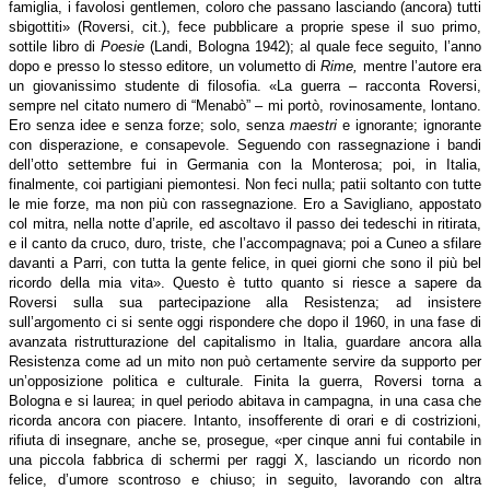
famiglia, i favolosi gentlemen, coloro che passano lasciando (ancora) tutti
sbigottiti» (Roversi, cit.), fece pubblicare a proprie spese il suo primo,
sottile libro di
Poesie
(Landi, Bologna 1942); al quale fece seguito, l’anno
dopo e presso lo stesso editore, un volumetto di
Rime,
mentre l’autore era
un giovanissimo studente di filosofia. «La guerra – racconta Roversi,
sempre nel citato numero di “Menabò” – mi portò, rovinosamente, lontano.
Ero senza idee e senza forze; solo, senza
maestri
e ignorante; ignorante
con disperazione, e consapevole. Seguendo con rassegnazione i bandi
dell’otto settembre fui in Germania con la Monterosa; poi, in Italia,
finalmente, coi partigiani piemontesi. Non feci nulla; patii soltanto con tutte
le mie forze, ma non più con rassegnazione. Ero a Savigliano, appostato
col mitra, nella notte d’aprile, ed ascoltavo il passo dei tedeschi in ritirata,
e il canto da cruco, duro, triste, che l’accompagnava; poi a Cuneo a sfilare
davanti a Parri, con tutta la gente felice, in quei giorni che sono il più bel
ricordo della mia vita». Questo è tutto quanto si riesce a sapere da
Roversi sulla sua partecipazione alla Resistenza; ad insistere
sull’argomento ci si sente oggi rispondere che dopo il 1960, in una fase di
avanzata ristrutturazione del capitalismo in Italia, guardare ancora alla
Resistenza come ad un mito non può certamente servire da supporto per
un’opposizione politica e culturale. Finita la guerra, Roversi torna a
Bologna e si laurea; in quel periodo abitava in campagna, in una casa che
ricorda ancora con piacere. Intanto, insofferente di orari e di costrizioni,
rifiuta di insegnare, anche se, prosegue, «per cinque anni fui contabile in
una piccola fabbrica di schermi per raggi X, lasciando un ricordo non
felice, d’umore scontroso e chiuso; in seguito, lavorando con altra