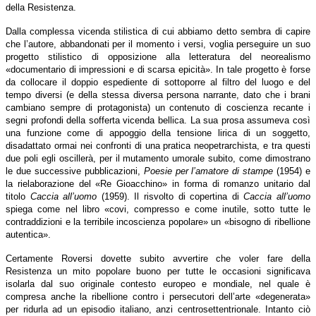
della Resistenza.
Dalla complessa vicenda stilistica di cui abbiamo detto sembra di capire
che l’autore, abbandonati per il momento i versi, voglia perseguire un suo
progetto stilistico di opposizione alla letteratura del neorealismo
«documentario di impressioni e di scarsa epicità». In tale progetto è forse
da collocare il doppio espediente di sottoporre al filtro del luogo e del
tempo diversi (e della stessa diversa persona narrante, dato che i brani
cambiano sempre di protagonista) un contenuto di coscienza recante i
segni profondi della sofferta vicenda bellica. La sua prosa assumeva così
una funzione come di appoggio della tensione lirica di un soggetto,
disadattato ormai nei confronti di una pratica neopetrarchista, e tra questi
due poli egli oscillerà, per il mutamento umorale subito, come dimostrano
le due successive pubblicazioni,
Poesie per l’amatore di stampe
(1954) e
la rielaborazione del «Re Gioacchino» in forma di romanzo unitario dal
titolo
Caccia all’uomo
(1959). Il risvolto di copertina di
Caccia all’uomo
spiega come nel libro «covi, compresso e come inutile, sotto tutte le
contraddizioni e la terribile incoscienza popolare» un «bisogno di ribellione
autentica».
Certamente Roversi dovette subito avvertire che voler fare della
Resistenza un mito popolare buono per tutte le occasioni significava
isolarla dal suo originale contesto europeo e mondiale, nel quale è
compresa anche la ribellione contro i persecutori dell’arte «degenerata»
per ridurla ad un episodio italiano, anzi centrosettentrionale. Intanto ciò