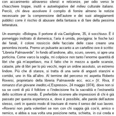
con accanimento attraverso silenzi e reticenze, per odio verso le
chiacchiere troppe, inutili e autoelogiative del
milieu
culturale italiano.
Perciò, chi deve assolvere il compito di fornire almeno le notizie
necessarie per la comprensione dell’autore e dei suoi atteggiamenti
pubblici corre il rischio di abusare della fantasia e di fare della pessima
letteratura.
Un esempio: «Bologna. Il portone di via Castiglione, 35, è socchiuso. È il
pomeriggio inoltrato di domenica; l’aria è umida, pioviggina: le fioche luci
dei fanali, il colore rossiccio delle facciate delle case creano una
penombra incerta. Premo un pulsante accanto a un cartellino ove è scritto:
“Libreria Palmaverde”. In fondo all’androne, alto, scuro, severo, si apre una
porticina. Come varco la soglia, mi colpisce non tanto l’enorme quantità di
libri che già m’aspettavo, ma il fatto che in mezzo a quelle scansie,
cataste, pile di libri per lo più vecchi, regni un ordine assoluto, un estremo
lindore. Più che di stanze, si tratta di una serie di angusti stanzini e
corridoi, uno in fila all’altro. Al termine del percorso mi aspetta Roberto
Roversi, proprietario della libreria Palmaverde ecc. ecc.» (V. Riva,
Il
romanzo d’un giovane inedito
,«L’Espresso», 24 maggio 1974), dove non si
sa se conti di più il folklore o l’indecisione fra la sacralità e l’estraneità
dello scrittore al mondo. È preferibile ricorrere alle impressioni di chi è già
passato per questa esperienza e, dove è possibile, alle parole dell’autore
stesso, certi in questo modo di travisare di meno il senso del suo lavoro.
«Roversi non parla volentieri se non con chi sappia già cos’è, amico o
nemico, e abbia a sua volta una posizione netta, schietta, in cui creda e