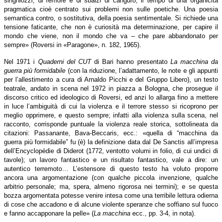
singhiozzi, di remore e di sbalzi di canguro, il tempo di una organicità
pragmatica cioè centrato sui problemi non sulle poetiche. Una poesia
semantica contro, o sostitutiva, della poesia sentimentale. Si richiede una
tensione faticante, che non è curiosità ma determinazione, per capire il
mondo che viene, non il mondo che va – che pare abbandonato per
sempre» (Roversi in «Paragone», n. 182, 1965).
Nel 1971 i
Quaderni del CUT
di Bari hanno presentato
La macchina da
guerra più formidabile
(con la riduzione, l’adattamento, le note e gli appunti
per l’allestimento a cura di Arnaldo Picchi e del Gruppo Libero), un testo
teatrale, andato in scena nel 1972 in piazza a Bologna, che prosegue il
discorso critico ed ideologico di Roversi, ed anzi lo allarga fino a mettere
in luce l’ambiguità di cui la violenza e il terrore stesso si ricoprono per
meglio opprimere, e questo sempre; infatti alla violenza sulla scena, nel
racconto, corrisponde puntuale la violenza reale storica, sottolineata da
citazioni: Passanante, Bava-Beccaris, ecc.: «quella di “macchina da
guerra più formidabile” fu (è) la definizione data dal De Sanctis all’impresa
dell’Encyclopédie di Diderot (1772, ventotto volumi in folio, di cui undici di
tavole); un lavoro fantastico e un risultato fantastico, vale a dire: un
autentico terremoto… L’estensore di questo testo ha voluto proporre
ancora una argomentazione (con qualche piccola invenzione, qualche
arbitrio personale; ma, spera, almeno rigorosa nei termini); e se questa
bozza argomentata potesse venire intesa come una terribile lettura odierna
di cose che accadono e di alcune violente speranze che soffiano sul fuoco
e fanno accapponare la pelle» (
La macchina
ecc., pp. 3-4, in nota).