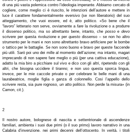
di una più vasta polemica contro l’ideologia imperante. Abbiamo cercato di
cogliere, come meglio ci è riuscito, le intenzioni dell’autore e mettere in
luce il carattere fondamentalmente eversivo (se non liberatorio) del suo
atteggiamento, che vuoi essere, ed è, atto politico. «So bene che il
“lavoro” letterario non serve, ovviamente a
fare
la rivoluzione o a produrre
il dissenso politico, ma so altrettanto bene, intanto, che
posso
e
devo
scrivere per questa rivoluzione e per
questo
dissenso – se non ho altro
strumento per le mani e non sono altrettanto bravo artificiere per le bombe
o tattico per le battaglie. Se non sono buono e bravo per queste faccende
più utili. Sarò poi uno dei mille al momento dell’azione; ma intanto, magari
imprecando di non sapere fare meglio o più (per una cattiva educazione),
adatto la mia biro a picchiare sul vivo e dico con gli altri, ripetendo con gli
altri, che bisogna uccidere il tiranno; e non uso questa sporca lingua,
invece, per le mie caccole private o per celebrare le belle mani di una
laurabeatrice, moglie figlia o ganza di colonnello. Cosi l’appello dello
scrivere resta, sia pure rognoso,
un
atto politico. Non perde la misura» (in
Camon, cit.).
2
Il nostro autore, bolognese di nascita e settentrionale di ascendenze
familiari, ambienta i suoi due primi (o il suo primo) lavoro narrativo in una
Calabria d’invenzione, nei primi decenni dell’ottocento. In verità, i titoli