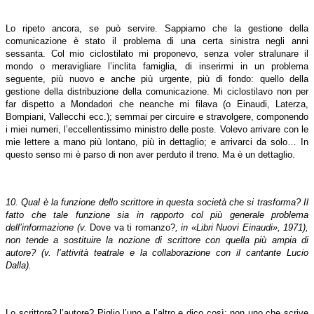
Lo ripeto ancora, se può servire. Sappiamo che la gestione della
comunicazione è stato il problema di una certa sinistra negli anni
sessanta. Col mio ciclostilato mi proponevo, senza voler stralunare il
mondo o meravigliare l’inclita famiglia, di inserirmi in un problema
seguente, più nuovo e anche più urgente, più di fondo: quello della
gestione della distribuzione della comunicazione. Mi ciclostilavo non per
far dispetto a Mondadori che neanche mi filava (o Einaudi, Laterza,
Bompiani, Vallecchi ecc.); semmai per circuire e stravolgere, componendo
i miei numeri, l’eccellentissimo ministro delle poste. Volevo arrivare con le
mie lettere a mano più lontano, più in dettaglio; e arrivarci da solo… In
questo senso mi è parso di non aver perduto il treno. Ma è un dettaglio.
10. Qual è la funzione dello scrittore in questa società che si trasforma? Il
fatto che tale funzione sia in rapporto col più generale problema
dell’informazione (v.
Dove va ti romanzo?
,
in «Libri Nuovi Einaudi», 1971),
non tende a sostituire la nozione di scrittore con quella più ampia di
autore? (v. l’attività teatrale e la collaborazione con il cantante Lucio
Dalla).
Lo scrittore? l’autore? Piglio l’uno e l’altro e dico così: non uno che scrive