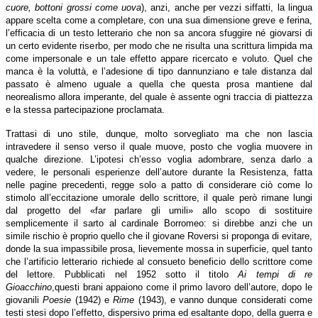
cuore, bottoni grossi come uova
), anzi, anche per vezzi siffatti, la lingua
appare scelta come a completare, con una sua dimensione greve e ferina,
l’efficacia di un testo letterario che non sa ancora sfuggire né giovarsi di
un certo evidente riserbo, per modo che ne risulta una scrittura limpida ma
come impersonale e un tale effetto appare ricercato e voluto. Quel che
manca è la voluttà, e l’adesione di tipo dannunziano e tale distanza dal
passato è almeno uguale a quella che questa prosa mantiene dal
neorealismo allora imperante, del quale è assente ogni traccia di piattezza
e la stessa partecipazione proclamata.
Trattasi di uno stile, dunque, molto sorvegliato ma che non lascia
intravedere il senso verso il quale muove, posto che voglia muovere in
qualche direzione. L’ipotesi ch’esso voglia adombrare, senza darlo a
vedere, le personali esperienze dell’autore durante la Resistenza, fatta
nelle pagine precedenti, regge solo a patto di considerare ciò come lo
stimolo all’eccitazione umorale dello scrittore, il quale però rimane lungi
dal progetto del «far parlare gli umili» allo scopo di sostituire
semplicemente il sarto al cardinale Borromeo: si direbbe anzi che un
simile rischio è proprio quello che il giovane Roversi si proponga di evitare,
donde la sua impassibile prosa, lievemente mossa in superficie, quel tanto
che l’artificio letterario richiede al consueto beneficio dello scrittore come
del lettore. Pubblicati nel 1952 sotto il titolo
Ai tempi di re
Gioacchino
,questi brani appaiono come il primo lavoro dell’autore, dopo le
giovanili
Poesie
(1942) e
Rime
(1943), e vanno dunque considerati come
testi stesi dopo l’effetto, dispersivo prima ed esaltante dopo, della guerra e