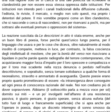
una sua ragione solo se si carica di una tale politicità da richiedere la
clandestinità per non essere essa stessa oppressa dalle istituzioni. Per
istituzioni non intendo però i canali tradizionali della diffusione culturale,
l’editoria, le riviste, il mercato, o meglio non solo questi, ma proprio i
detentori del potere. Il mio vorrebbe proporsi come un libro clandestino,
che si nasconde o cerca di nascondersi, non per riservarsi a pochi, ma per
sottrarsi alle eventuali premure o oppressioni del sistema».
La reazione suscitata da
Le descrizioni in atto
è stata enorme, anche per
un buon libro di poesia, forse perché quest’unico lungo poema, per il
linguaggio che usava e per le cose che diceva, oltre naturalmente al modo
insolito di comparire, metteva in luce, per contrasto, la falsa coscienza
degli intellettuali di mestiere, che per la
bontà del verso
non riuscivano a
liquidare in poche parole queste radiografie del terrore contemporaneo, che
acquistavano maggior forza d’impatto per il loro spessore e compattezza e
per il tono mai scadente nella rozza denuncia o perduto nell’inutile
descrittivismo, e soprattutto, senza tornare sottobanco a qualche forma di
neorealismo, stravolto e ammantato di avanguardia. Queste poesie erano
proprio quanto promettevano di essere: «la intransigenza deve conseguire
ad ogni presa di conoscenza razionale del reale. Noi non crediamo più di
dover sopravvivere. Abbiamo (il sottoscritto parla a mezza voce per sé)
dormito sui miti – e un po’ involgariti nell’affanno di una resistenza
passiva; è giusto pensare, è giusto sperare, senza alcuna euforia (del
tutto fuor di luogo e francamente superficiale) che si apra anche per
l’operare in poesia, dopo un discreto interregno di sonno smosso da