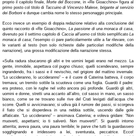
proprio il capitolo finale,
Morte del Boccone
, in «Re Gioacchino» figura al
primo posto col titolo di
Taccuino di Vincenzo Malese
,
brigante al servizio
dei Borboni
e dunque cambia nome lo stesso personaggio principale.
Ecco invece un esempio di doppia redazione relativo alla conclusione del
quinto racconto di «Re Gioacchino»,
La passione di una monaca di casa
,
divenuto poi il settimo capitolo di
Caccia all’uomo
col titolo semplificato
La
monaca di casa
; l’esempio ci pare particolarmente utile a far rilevare, con
le varianti al testo (non solo richieste dalle particolari modifiche della
narrazione), una grossa modificazione della narrazione stessa.
«Sulla radura sbucarono gli altri e tre uomini legati erano nel mezzo. La
gente, immobile, aspettava col pugno chiuso; quelli scendevano, sempre
ingrandendo, fra i sassi e il nevischio, nel grigiore del mattino invernale.
“Lo uccideranno, lo uccideranno” – e il cuore di Caterina batteva, il corpo
tremava; un tremito sottile la scuoteva come una foglia. Guardò il padre:
era proteso, con le rughe nel volto ancora più profonde. Guardò gli altri,
uomini e donne, stretti una accanto all’altro, col sasso in mano, un sasso
bianco, come se ne trovano sulle rive del Crati levigati dall’acqua che
scorre. Quelli si avvicinavano; si udiva già il rumore dei passi, si scorgeva
il fiato che si disperdeva in una nebbia sottile, uscendo dalle gole
affaticate. “Lo uccideranno” – ansimava Caterina; e voleva gridare: “Non
muoverti, aspettami; io ti salverò. Non muoverti!”. Si guardò intorno
atterrita; aveva paura, una paura terribile; le parve che tutti la guardassero
sogghignando e irridessero a lei, sventurata, peccatrice. Ecco!