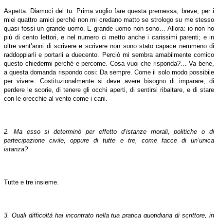
Aspetta. Diamoci del tu. Prima voglio fare questa premessa, breve, per i
miei quattro amici perché non mi credano matto se strologo su me stesso
quasi fossi un grande uomo. E grande uomo non sono… Allora: io non ho
più di cento lettori, e nel numero ci metto anche i carissimi parenti; e in
oltre vent’anni di scrivere e scrivere non sono stato capace nemmeno di
raddoppiarli e portarli a duecento. Perciò mi sembra amabilmente comico
questo chiedermi perché e percome. Cosa vuoi che risponda?… Va bene,
a questa domanda rispondo cosi: Da sempre. Come il solo modo possibile
per vivere. Costituzionalmente si deve avere bisogno di imparare, di
perdere le scorie, di tenere gli occhi aperti, di sentirsi ribaltare, e di stare
con le orecchie al vento come i cani.
2.
Ma esso si determinò per effetto d’istanze morali, politiche o di
partecipazione civile, oppure di tutte e tre, come facce di un’unica
istanza?
Tutte e tre insieme.
3. Quali difficoltà hai incontrato nella tua pratica quotidiana di scrittore, in