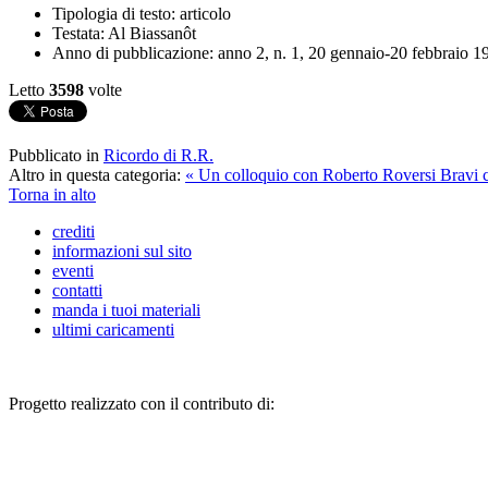
Tipologia di testo:
articolo
Testata:
Al Biassanôt
Anno di pubblicazione:
anno 2, n. 1, 20 gennaio-20 febbraio 1
Letto
3598
volte
Pubblicato in
Ricordo di R.R.
Altro in questa categoria:
« Un colloquio con Roberto Roversi
Bravi c
Torna in alto
crediti
informazioni sul sito
eventi
contatti
manda i tuoi materiali
ultimi caricamenti
Progetto realizzato con il contributo di: