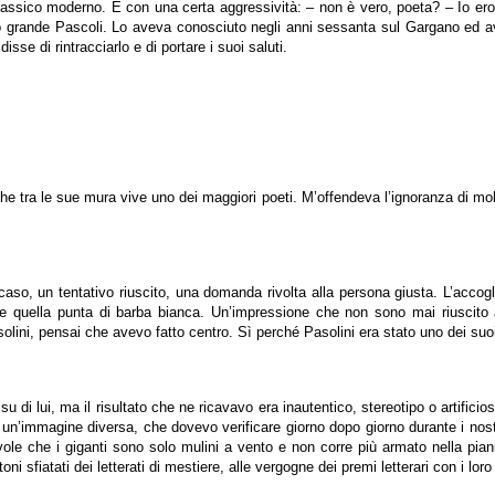
classico moderno. E con una certa aggressività: – non è vero, poeta? – Io e
uo grande Pascoli. Lo aveva conosciuto negli anni sessanta sul Gargano ed av
disse di rintracciarlo e di portare i suoi saluti.
che tra le sue mura vive uno dei maggiori poeti. M’offendeva l’ignoranza di mo
 caso, un tentativo riuscito, una domanda rivolta alla persona giusta. L’acco
o e quella punta di barba bianca. Un’impressione che non sono mai riuscito a
ini, pensai che avevo fatto centro. Sì perché Pasolini era stato uno dei suoi 
di lui, ma il risultato che ne ricavavo era inautentico, stereotipo o artificioso 
ui un’immagine diversa, che dovevo verificare giorno dopo giorno durante i nost
le che i giganti sono solo mulini a vento e non corre più armato nella pianur
toni sfiatati dei letterati di mestiere, alle vergogne dei premi letterari con i loro