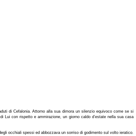
aduti di Cefalonia. Attorno alla sua dimora un silenzio equivoco come se si
di Lui con rispetto e ammirazione, un giorno caldo d’estate nella sua casa
degli occhiali spessi ed abbozzava un sorriso di godimento sul volto ieratico.