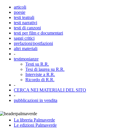
articoli
poesie
testi teatrali
testi narrativi
testi di canzoni
testi per film e documentari
saggi critici
prefazioni/postfazioni
altri materiali
-
testimonianze
Testi su R.R.
Tesi di laurea su R.R.
Interviste a R.R.
Ricordo di R.R.
-
CERCA NEI MATERIALI DEL SITO
-
pubblicazioni in vendita
La libreria Palmaverde
Le edizioni Palmaverde