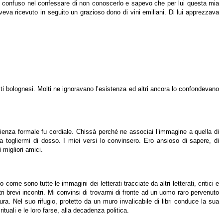
ro confuso nel confessare di non conoscerlo e sapevo che per lui questa mia
eva ricevuto in seguito un grazioso dono di vini emiliani. Di lui apprezzava
lti bolognesi. Molti ne ignoravano l’esistenza ed altri ancora lo confondevano
glienza formale fu cordiale. Chissà perché ne associai l’immagine a quella di
 togliermi di dosso. I miei versi lo convinsero. Ero ansioso di sapere, di
migliori amici.
come sono tutte le immagini dei letterati tracciate da altri letterati, critici e
ri brevi incontri. Mi convinsi di trovarmi di fronte ad un uomo raro pervenuto
a. Nel suo rifugio, protetto da un muro invalicabile di libri conduce la sua
 rituali e le loro farse, alla decadenza politica.