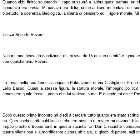
Quando ebbi finito, scuotendo il capo sussurrò a labbra quasi serrate: un 
ignoranza era eresia. Mi parlava ora di lui, come al liceo mi parlava del s
oltretutto la coerenza ideologica, la libertà di pensiero ed il rigore morale. Mi 
Cercai Roberto Roversi.
Non mi mortificava la condizione di chi vive da 15 anni in un città e ignora 
con qualche altro Roversi.
Lo trovai nella sua libreria antiquaria Palmaverde di via Castiglione. Fu un
Lelio Basso. Quasi la stessa figura, la statura morale, l’impegno politic
conoscere quale fosse il poeta che lui vedeva in me. E quando mi disse Pasol
Dopo questo primo incontro mi diedi a cercare tutto quanto era stato scritto su 
no. Quei pochi scritti pubblicati e che ero riuscito a trovare mi davano di l
troppo presto o troppo tardi in questa società. Un Don Chisciotte consapevo
guerra silenziosa alla mortificante cultura ufficiale, al giochi di potere, agli ot