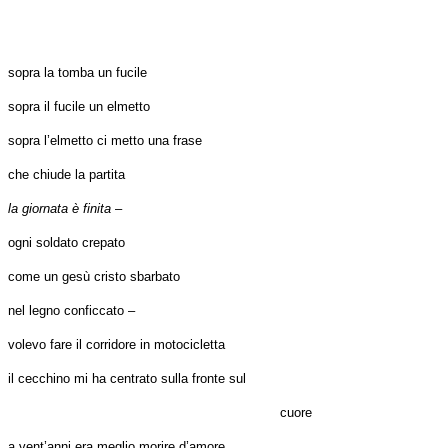
sopra la tomba un fucile
sopra il fucile un elmetto
sopra l’elmetto ci metto una frase
che chiude la partita
la giornata è finita
–
ogni soldato crepato
come un gesù cristo sbarbato
nel legno conficcato –
volevo fare il corridore in motocicletta
il cecchino mi ha centrato sulla fronte sul
cuore
a vent’anni era meglio morire d’amore