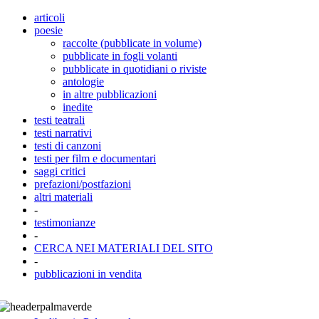
articoli
poesie
raccolte (pubblicate in volume)
pubblicate in fogli volanti
pubblicate in quotidiani o riviste
antologie
in altre pubblicazioni
inedite
testi teatrali
testi narrativi
testi di canzoni
testi per film e documentari
saggi critici
prefazioni/postfazioni
altri materiali
-
testimonianze
-
CERCA NEI MATERIALI DEL SITO
-
pubblicazioni in vendita