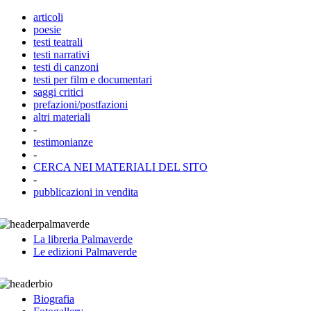
articoli
poesie
testi teatrali
testi narrativi
testi di canzoni
testi per film e documentari
saggi critici
prefazioni/postfazioni
altri materiali
-
testimonianze
-
CERCA NEI MATERIALI DEL SITO
-
pubblicazioni in vendita
La libreria Palmaverde
Le edizioni Palmaverde
Biografia