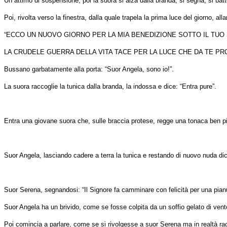
Un attimo di sospensione, poi la suora si alza dalla branda, si segna, si batt
Poi, rivolta verso la finestra, dalla quale trapela la prima luce del giorno, 
“ECCO UN NUOVO GIORNO PER LA MIA BENEDIZIONE SOTTO IL TUO 
LA CRUDELE GUERRA DELLA VITA TACE PER LA LUCE CHE DA TE PR
Bussano garbatamente alla porta: “Suor Angela, sono io!”.
La suora raccoglie la tunica dalla branda, la indossa e dice: “Entra pure”.
Entra una giovane suora che, sulle braccia protese, regge una tonaca ben pie
Suor Angela, lasciando cadere a terra la tunica e restando di nuovo nuda dic
Suor Serena, segnandosi: “Il Signore fa camminare con felicità per una pianu
Suor Angela ha un brivido, come se fosse colpita da un soffio gelato di vent
Poi comincia a parlare, come se si rivolgesse a suor Serena ma in realtà racc