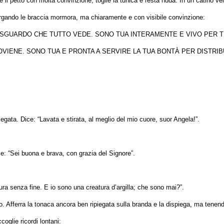
e il petto con molta convinzione, toglie la tunica e resta nuda. In un catino ve
allargando le braccia mormora, ma chiaramente e con visibile convinzione:
SGUARDO CHE TUTTO VEDE. SONO TUA INTERAMENTE E VIVO PER TE 
OVIENE. SONO TUA E PRONTA A SERVIRE LA TUA BONTÀ PER DISTRIB
gata. Dice: “Lavata e stirata, al meglio del mio cuore, suor Angela!”.
e: “Sei buona e brava, con grazia del Signore”.
ra senza fine. E io sono una creatura d’argilla; che sono mai?”.
o. Afferra la tonaca ancora ben ripiegata sulla branda e la dispiega, ma tene
oglie ricordi lontani: