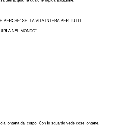
rsa dell’acqua, fa qualche rapida abluzione.
PERCHE’ SEI LA VITA INTERA PER TUTTI.
UIRLA NEL MONDO”.
ndola lontana dal corpo. Con lo sguardo vede cose lontane.