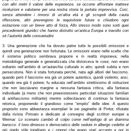
con altri metri il valore delle esperienze, se occorre affrontare inattese
risoluzioni e valutarne per una nostra storia la portata improvvisa. Così,
senza attendere i rimorsi di un’altra età e gli scrupoli della cauta
riflessione, altri prevengono le requisitorie future e chiudono ogni
esitazione con un breve atto di forza, Allo stesso modo sono sorti quei
procedimenti giuridici che hanno distrutto un’antica Europa e travolto con
sé l’autorità delle consuetudini.
3. Una generazione che ha dovuto patire tutte le possibili omissioni e
quindi una generazione non fortunata. Le omissioni erano nelle scelte che
il sistema politico sembrava proporre e in realtà imponeva; nella
metodologia generale e generalizzata che distorceva le cose; non erano
soltanto nell’ambito di un’autarchia culturale in atto; quindi subita e non
persecutoria. Non è stata fortunata perché, nata agli albori del fascismo,
quando però il fascismo era già un potere autentico, quindi violento; anzi,
quando era già il potere; fu educata nell’ambito strettissimo di istituzioni
che non lasciavano margine a nessuna fantasia critica, alla fantasia
individuale (a meno che non preesistessero particolari situazioni familiari
di antifascismo militante) mentre sollecitavano di continuo la fantasia
retorica, proponendo il grandioso come “empito” delle idee. A questo
proposito sono abbastanza esemplari le sei paginette di Pintor, rifiutate
dalla rivista
Primato
e dedicate al convegno degli scrittori europei a
Weimar:
Lo scenario cambiò di colpo come nell’epilogo di un dramma
barocco: il tono dimesso e democratico delle sedute in albergo cedette al
più rigido stile totalitario e i signori che erano stati accanto a noi in