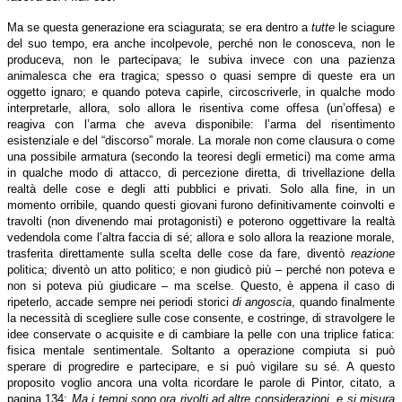
Ma se questa generazione era sciagurata; se era dentro a
tutte
le sciagure
del suo tempo, era anche incolpevole, perché non le conosceva, non le
produceva, non le partecipava; le subiva invece con una pazienza
animalesca che era tragica; spesso o quasi sempre di queste era un
oggetto ignaro; e quando poteva capirle, circoscriverle, in qualche modo
interpretarle, allora, solo allora le risentiva come offesa (un’offesa) e
reagiva con l’arma che aveva disponibile: l’arma del risentimento
esistenziale e del “discorso” morale. La morale non come clausura o come
una possibile armatura (secondo la teoresi degli ermetici) ma come arma
in qualche modo di attacco, di percezione diretta, di trivellazione della
realtà delle cose e degli atti pubblici e privati. Solo alla fine, in un
momento orribile, quando questi giovani furono definitivamente coinvolti e
travolti (non divenendo mai protagonisti) e poterono oggettivare la realtà
vedendola come l’altra faccia di sé; allora e solo allora la reazione morale,
trasferita direttamente sulla scelta delle cose da fare, diventò
reazione
politica; diventò un atto politico; e non giudicò più – perché non poteva e
non si poteva più giudicare – ma scelse. Questo, è appena il caso di
ripeterlo, accade sempre nei periodi storici
di angoscia
, quando finalmente
la necessità di scegliere sulle cose consente, e costringe, di stravolgere le
idee conservate o acquisite e di cambiare la pelle con una triplice fatica:
fisica mentale sentimentale. Soltanto a operazione compiuta si può
sperare di progredire e partecipare, e si può vigilare su sé. A questo
proposito voglio ancora una volta ricordare le parole di Pintor, citato, a
pagina 134:
Ma i tempi sono ora rivolti ad altre considerazioni, e si misura