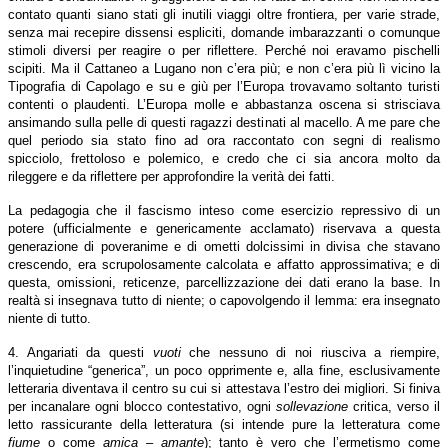
contato quanti siano stati gli inutili viaggi oltre frontiera, per varie strade,
senza mai recepire dissensi espliciti, domande imbarazzanti o comunque
stimoli diversi per reagire o per riflettere. Perché noi eravamo pischelli
scipiti. Ma il Cattaneo a Lugano non c’era più; e non c’era più lì vicino la
Tipografia di Capolago e su e giù per l’Europa trovavamo soltanto turisti
contenti o plaudenti. L’Europa molle e abbastanza oscena si strisciava
ansimando sulla pelle di questi ragazzi destinati al macello. A me pare che
quel periodo sia stato fino ad ora raccontato con segni di realismo
spicciolo, frettoloso e polemico, e credo che ci sia ancora molto da
rileggere e da riflettere per approfondire la verità dei fatti.
La pedagogia che il fascismo inteso come esercizio repressivo di un
potere (ufficialmente e genericamente acclamato) riservava a questa
generazione di poveranime e di ometti dolcissimi in divisa che stavano
crescendo, era scrupolosamente calcolata e affatto approssimativa; e di
questa, omissioni, reticenze, parcellizzazione dei dati erano la base. In
realtà si insegnava tutto di niente; o capovolgendo il lemma: era insegnato
niente di tutto.
4. Angariati da questi
vuoti
che nessuno di noi riusciva a riempire,
l’inquietudine “generica”, un poco opprimente e, alla fine, esclusivamente
letteraria diventava il centro su cui si attestava l’estro dei migliori. Si finiva
per incanalare ogni blocco contestativo, ogni
sollevazione
critica, verso il
letto rassicurante della letteratura (si intende pure la letteratura come
fiume
o come
amica – amante
); tanto è vero che l’ermetismo come