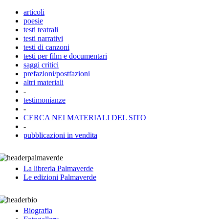
articoli
poesie
testi teatrali
testi narrativi
testi di canzoni
testi per film e documentari
saggi critici
prefazioni/postfazioni
altri materiali
-
testimonianze
-
CERCA NEI MATERIALI DEL SITO
-
pubblicazioni in vendita
La libreria Palmaverde
Le edizioni Palmaverde
Biografia