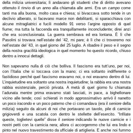
della milizia universitaria; lì andavano gli studenti che di diritto avevano
ottenuto il rinvio di un anno alla chiamata alle armi. Era un
campo
come
tanti ma alla buona, molto casa e chiesa; si bivaccava sotto tende in un
declivio alberato, si facevano marce non debilitanti, si sparacchiava con
alcune mitragliatrici e fucili modello 91 verso l’argine opposto di quel
fiume; ma tutta la faccenda era tranquillamente inconcludente; direi anzi
che era sconclusionata. La guerra sembrava ed era lontana. È lì che
Pasolini si trovava nell’estate del ’42, mi pare; è lì che ci troveremo noi
nell’estate del ’43, in quel giorno del 25 luglio. A ribadire il peso e il segno
della nostra gracilità ideologica in quel momento ho questo ricordo, chiuso
dentro a innocui dettagli.
Non sapevamo nulla di ciò che bolliva. Il fascismo era tutt’uno, per noi,
con l’Italia che si toccava con la mano; ci era soltanto indifferente o
fastidioso perché quel fascismo eravamo noi, o noi eravamo dentro di lui.
L’inquietudine era soltanto una nostra inquietudine; la rabbia era una nostra
rabbia esistenziale, perciò privata. A metà di quel giorno fu chiamata
l’adunata mentre prima eravamo stati lasciati, in pace, a bighellonare
vicino alle tende; così schierati in modo approssimativo arrivò il nanetto
un poco iracondo e un poco paterno che ci comandava (era il
seniore
della
milizia) seguito da alcuni di noi che portavano un tavolo, pile di camicie
grigioverdi e una scatola con dentro le stellette dell’esercito. “Infilate
queste, toglietevi quelle” disse il
seniore
indicando le nuove camicie e i
nostri petti con la camicia nera; allora ci accorgemmo che lui era lindo e
pinto nel nuovo travestimento da ufficiale di artiglieria. E anche noi fummo