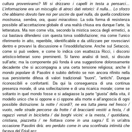
cultura provenivamo? Mi si drizzano i capelli in testa a pensarci…
L’informazione era un miscuglio di atroci dati retorici: il nulla… Lo sforzo
che abbiamo dovuto fare noi per uscire da quel nulla, da quella condizione
mostruosa, sembra, ora, quasi miracoloso
. La sola forma di resistenza
possibile all’accettazione globale di una realtà chiusa era dunque l’arte, la
letteratura. Ma non come vita, secondo la mistica secca degli ermetici, a
cui bastava difendersi con questa torva soddisfazione; ma come l’unico
riferimento in atto, reperibile, identificabile e da utilizzare per rovesciarvi
dentro e provarvi la discussione e l’insoddisfazione. Anche sul
Setaccio
,
come si può vedere, e come lo indica con esattezza Ricci, i discorsi
artistico-letterari sono preminenti. Si fanno analisi di testi, si discute
sull’arte; ma la componente più fonda è una suggestione dolorosamente
decadente che si accompagna a una certa tensione religiosa; anche il
mondo popolare
di Pasolini è subito definito se non ancora rifinito nella
sua persistente difesa di valori tradizionali “buoni”, “antichi”. Dunque
riconoscibili e confortanti. Da qui la conseguenza di una continua
presenza morale, di una sollecitazione e di una ricarica morale; come se
soltanto in quel mondo fosse e si adagiasse la parte “giusta” della vita, il
modello unico che si oppone e ci oppone alla morte e all’angoscia di ogni
possibile distruzione:
la notte / ricordi?, ne era tutta piena nel fresco /
vuoto, nelle strade percorse da frotte / di braccianti vestiti a festa, / di
ragazzi venuti in bicicletta / dai borghi vicini: e la mesta, / quotidiana,
cristiana, piazzetta / ne fiottava come in una sagra./
E in un’altra
occasione Pasolini dirà:
ero perduto come in una sconfinata intimità che
faceva del Friuli
ecc.