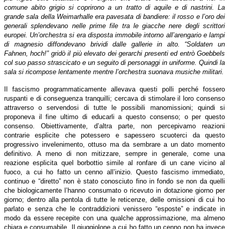
comune abito grigio si coprirono a un tratto di aquile e di nastrini. La
grande sala della Weimarhalle era pavesata di bandiere: il rosso e l’oro dei
generali splendevano nelle prime file tra le giacche nere degli scrittori
europei. Un’orchestra si era disposta immobile intorno all’arengario e lampi
di magnesio diffondevano brividi dalle gallerie in alto. “Soldaten un
Fahnen, hoch!” gridò il più elevato dei gerarchi presenti ed entrò Goebbels
col suo passo strascicato e un seguito di personaggi in uniforme. Quindi la
sala si ricompose lentamente mentre l’orchestra suonava musiche militari.
Il fascismo programmaticamente allevava questi polli perché fossero
ruspanti e di conseguenza tranquilli; cercava di stimolare il loro consenso
attraverso o servendosi di tutte le possibili manomissioni; quindi si
proponeva il fine ultimo di educarli a questo consenso; o per questo
consenso. Obiettivamente, d’altra parte, non percepivamo reazioni
contrarie esplicite che potessero e sapessero scuoterci da questo
progressivo invelenimento, ottuso ma da sembrare a un dato momento
definitivo. A meno di non mitizzare, sempre in generale, come una
reazione esplicita quel borbottio simile al ronfare di un cane vicino al
fuoco, a cui ho fatto un cenno all’inizio. Questo fascismo immediato,
continuo e “diretto” non è stato conosciuto fino in fondo se non da quelli
che biologicamente l’hanno consumato o ricevuto in dotazione giorno per
giorno; dentro alla pentola di tutte le reticenze, delle omissioni di cui ho
parlato e senza che le contraddizioni venissero “esposte” e indicate in
modo da essere recepite con una qualche approssimazione, ma almeno
chiara e consumabile. Il giuggiolone a cui ho fatto un cenno non ha invece