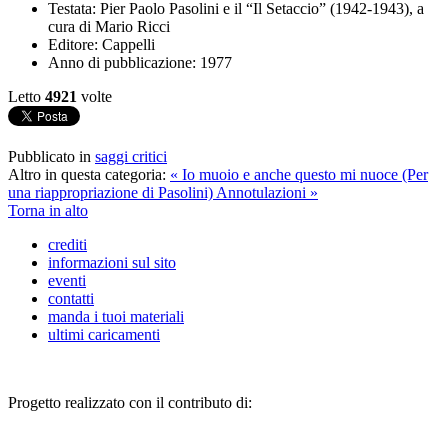
Testata:
Pier Paolo Pasolini e il “Il Setaccio” (1942-1943), a
cura di Mario Ricci
Editore:
Cappelli
Anno di pubblicazione:
1977
Letto
4921
volte
Pubblicato in
saggi critici
Altro in questa categoria:
« Io muoio e anche questo mi nuoce (Per
una riappropriazione di Pasolini)
Annotulazioni »
Torna in alto
crediti
informazioni sul sito
eventi
contatti
manda i tuoi materiali
ultimi caricamenti
Progetto realizzato con il contributo di: