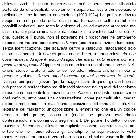
defascistizzati. Il punto generazionale può essere invece affrontato
partendo da una esplicita e soltanto in apparenza ovvia considerazione
preliminare: che la nostra generazione (1920-1924) ha patito e dovuto
sopportare nel periodo della sua prima formazione culturale tutte le
possibili omissioni; non tanto la violenza di
una
educazione autoritaria ma
la scaltra ubiquità di una calcolata reticenza, le vaste sacche di silenzi
che, questo è il punto, non si potevano né circoscrivere né tantomeno
riconoscere ma che producevano
disagio
(una insoddisfazione lacrimosa,
senza identificazione, che scavava dentro a ciascuno intaccandolo solo
esistenzialmente). Di
disagio
parla anche Ricci, interrogandosi:
da che
cosa nasceva dunque il nostro disagio, che era un fatto reale e come si
pensava di superarlo?
Oppure si può rimandare a una affermazione di N.S.
Onori, storico acuto e attento del periodo, indicata anche in nota al
presente volume:
Senza saperlo questi giovani cercavano la libertà
.
Dunque: per questi giovani (per la maggior parte di questi giovani) non si
può parlare di antifascismo ma di insoddisfazione nei riguardi del fascismo
inteso come potere delle istituzioni; e per Pasolini, in questo periodo che è
così definito, anticiperei una constatazione: come per molti altri, magari
soltanto meno acuti, la sua è una opposizione letteraria alle istituzioni
letterarie del fascismo; un’opposizione all’ermetismo che era un codice
ermetico del potere, dopotutto (anche se pareva esacerbarlo
contestandolo, ma con innocui segni elitari). Del potere, ho detto, non del
fascismo. Perché un antifascismo esplicito e concreto dentro alla cultura,
e tale che ne manomettesse gli archetipi e ne squilibrasse le volte
maestre non c’era; tanto è vero che a nessuno di noi arrivava nulla (dico,