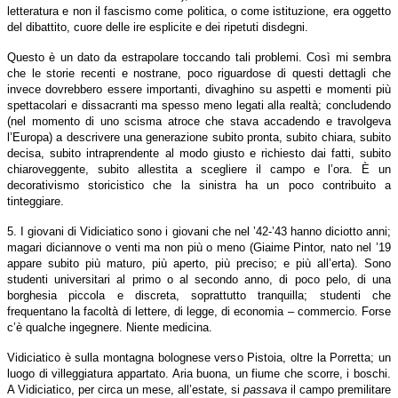
letteratura e non il fascismo come politica, o come istituzione, era oggetto
del dibattito, cuore delle ire esplicite e dei ripetuti disdegni.
Questo è un dato da estrapolare toccando tali problemi. Così mi sembra
che le storie recenti e nostrane, poco riguardose di questi dettagli che
invece dovrebbero essere importanti, divaghino su aspetti e momenti più
spettacolari e dissacranti ma spesso meno legati alla realtà; concludendo
(nel momento di uno scisma atroce che stava accadendo e travolgeva
l’Europa) a descrivere una generazione subito pronta, subito chiara, subito
decisa, subito intraprendente al modo giusto e richiesto dai fatti, subito
chiaroveggente, subito allestita a scegliere il campo e l’ora. È un
decorativismo storicistico che la sinistra ha un poco contribuito a
tinteggiare.
5. I giovani di Vidiciatico sono i giovani che nel ’42-’43 hanno diciotto anni;
magari diciannove o venti ma non più o meno (Giaime Pintor, nato nel ’19
appare subito più maturo, più aperto, più preciso; e più all’erta). Sono
studenti universitari al primo o al secondo anno, di poco pelo, di una
borghesia piccola e discreta, soprattutto tranquilla; studenti che
frequentano la facoltà di lettere, di legge, di economia – commercio. Forse
c’è qualche ingegnere. Niente medicina.
Vidiciatico è sulla montagna bolognese verso Pistoia, oltre la Porretta; un
luogo di villeggiatura appartato. Aria buona, un fiume che scorre, i boschi.
A Vidiciatico, per circa un mese, all’estate, si
passava
il campo premilitare