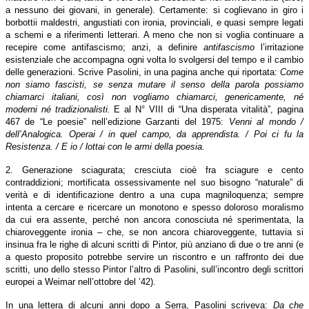
a nessuno dei giovani, in generale). Certamente: si coglievano in giro i
borbottii maldestri, angustiati con ironia, provinciali, e quasi sempre legati
a schemi e a riferimenti letterari. A meno che non si voglia continuare a
recepire come antifascismo; anzi, a definire
antifascismo
l’irritazione
esistenziale che accompagna ogni volta lo svolgersi del tempo e il cambio
delle generazioni. Scrive Pasolini, in una pagina anche qui riportata:
Come
non siamo fascisti, se senza mutare il senso della parola possiamo
chiamarci italiani, così non vogliamo chiamarci, genericamente, né
moderni né tradizionalisti.
E al N° VIII di “Una disperata vitalità”, pagina
467 de “Le poesie” nell’edizione Garzanti del 1975:
Venni al mondo /
dell’Analogica. Operai / in quel campo, da apprendista. / Poi ci fu la
Resistenza. / E io / lottai con le armi della poesia.
2. Generazione sciagurata; cresciuta cioè fra sciagure e cento
contraddizioni; mortificata ossessivamente nel suo bisogno “naturale” di
verità e di identificazione dentro a una cupa magniloquenza; sempre
intenta a cercare e ricercare un monotono e spesso doloroso moralismo
da cui era assente, perché non ancora conosciuta né sperimentata, la
chiaroveggente ironia – che, se non ancora chiaroveggente, tuttavia si
insinua fra le righe di alcuni scritti di Pintor, più anziano di due o tre anni (e
a questo proposito potrebbe servire un riscontro e un raffronto dei due
scritti, uno dello stesso Pintor l’altro di Pasolini, sull’incontro degli scrittori
europei a Weimar nell’ottobre del ’42).
In una lettera di alcuni anni dopo a Serra, Pasolini scriveva:
Da che