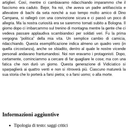
artiglieri. Così, mentre ci cambiavamo ridacchiando imparammo che il
fascismo era caduto. Bejor, fra noi, che aveva un padre antifascista e
allevatore di bachi da seta nonché a suo tempo molto amico di Dino
Campana, si rallegrò con una convinzione sicura e ci passò un poco di
allegria. Ma la nostra curiosità era se saremmo tornati subito a Bologna. Il
giorno dopo ci imbarcammo sul trenino di montagna mentre la gente che ci
vedeva passare applaudiva scambiandoci per soldati veri. Fu la prima
vergogna “politica” della mia vita. Un semplice cambio di camicia,
ridacchiando. Questa esemplificazione indica almeno un quadro vero (in
quella circostanza), anche se sbiadito, dentro al quale le nostre vicende
personali andavano frantumandosi. Noi non eravamo i protagonisti. Dopo,
certamente, cominciammo a cercare di far quagliare le cose; ma con una
fatica che non durò un giorno. Questa generazione di Vidiciatico si
sparpaglierà ai quattro venti e non si ritroverà più. Ciascuno maturerà la
sua storia che lo porterà a farsi pietra; o a farsi uomo; o alla morte.
Informazioni aggiuntive
Tipologia di testo:
saggi critici