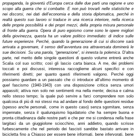
propaganda, la gioventù d’Europa cerca dalle due parti una ragione e uno
scopo alla guerra che si combatte. E non può trovarli nelle statistiche e
nei discorsi, nei dati dell’economia e della storia diplomatica, perché in
realtà questo suo lavoro si traduce in una ricerca interiore, nella ricerca
delle proprie possibilità e dei propri mezzi, della propria misura personale
di fronte alla guerra. Opera di puro egoismo come sono le opere migliori
della giovinezza, questa ha un valore politico immediato: di indice sulle
future esperienze. Perché, quando la generazione di cui si discorre sarà
arrivata a governare, il senso dell’avventura ora attraversata dominerà le
sue decisioni. Su una parola, “generazione”, si innesta la polemica
. D’altra
parte, nel merito delle singole questioni di questo volume entrerà anche
Scalia col suo scritto; così gli lascio carta bianca. A me, dei problemi
toccati e poi discussi, interessa raccoglierne alcuni specifici e con
riferimenti diretti; per quanto questi riferimenti valgono. Perché oggi
possiamo guardare a un passato che ci introduce all’ultimo momento di
quel
fascismo (1940-1943) con una disposizione critica senza umori
appassiti; attiva non solo nei sentimenti ma nella mente; decisa e calma
nello stesso tempo; la quale può servire a farci comprendere non solo
qualcosa di più di noi stessi ma ad andare al fondo delle questioni residue
(spesso anche personali, come in questo caso) senza sgomitare, senza
impennate, senza il qualunquismo liquidatorio che ha sempre buona e
pronta cittadinanza dalle nostre parti e che per me si condensa nella frase
largitaci da un giuggiolone sciocchino, anni addietro, quando scrisse
furbescamente che nel periodo dei fascisti sarebbe bastato arrivare in
bicicletta fino a Chiasso per essere bene informati, bene infervorati, bene