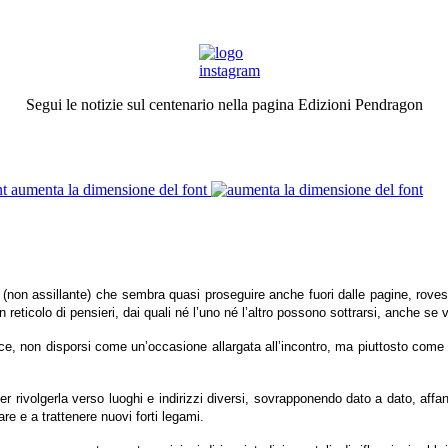
Segui le notizie sul centenario nella pagina Edizioni Pendragon
aumenta la dimensione del font
nte (non assillante) che sembra quasi proseguire anche fuori dalle pagine, roves
n reticolo di pensieri, dai quali né l’uno né l’altro possono sottrarsi, anche s
ce, non disporsi come un’occasione allargata all’incontro, ma piuttosto come u
per rivolgerla verso luoghi e indirizzi diversi, sovrapponendo dato a dato, aff
are e a trattenere nuovi forti legami.