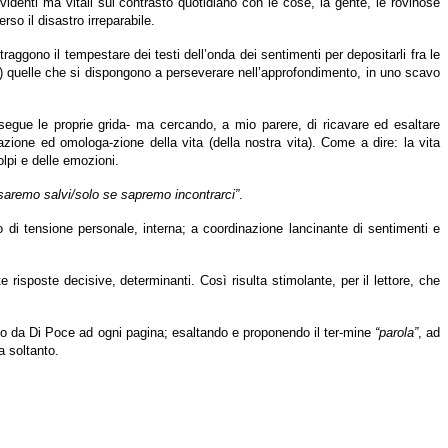
rividenti ma vitali sul contrasto quotidiano con le cose, la gente, le rovinose
o il disastro irreparabile.
aggono il tempestare dei testi dell’onda dei sentimenti per depositarli fra le
ioni) quelle che si dispongono a perseverare nell’approfondimento, in uno scavo
segue le proprie grida- ma cercando, a mio parere, di ricavare ed esaltare
zazione ed omologa-zione della vita (della nostra vita). Come a dire: la vita
colpi e delle emozioni.
saremo salvi/solo se sapremo incontrarci”
.
di tensione personale, interna; a coordinazione lancinante di sentimenti e
e risposte decisive, determinanti. Così risulta stimolante, per il lettore, che
ermato da Di Poce ad ogni pagina; esaltando e proponendo il ter-mine
“parola”
, ad
a soltanto.