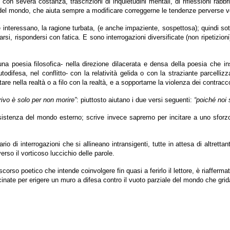
 con severa costanza, trascrizioni di inquietudini mentali, di riflessioni rabb
l mondo, che aiuta sempre a modificare correggerne le tendenze perverse vers
 interessano, la ragione turbata, (e anche impaziente, sospettosa); quindi sottr
rogarsi, rispondersi con fatica. E sono interrogazioni diversificate (non ripetiz
na poesia filosofica- nella direzione dilacerata e densa della poesia che in
todifesa, nel conflitto- con la relatività gelida o con la straziante parcelliz
estare nella realtà o a filo con la realtà, e a sopportarne la violenza dei contrac
rivo è solo per non morire”
: piuttosto aiutano i due versi seguenti:
“poiché noi 
sistenza del mondo esterno; scrive invece sapremo per incitare a uno sforzo 
 di interrogazioni che si allineano intransigenti, tutte in attesa di altrettant
erso il vorticoso luccichio delle parole.
discorso poetico che intende coinvolgere fin quasi a ferirlo il lettore, è riaff
calcinate per erigere un muro a difesa contro il vuoto parziale del mondo che grid