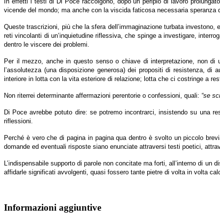
In effetti i testi di Di Poce raccolgono, dopo un periplo di lavoro prolungato
vicende del mondo; ma anche con la viscida faticosa necessaria speranza de
Queste trascrizioni, più che la sfera dell’immaginazione turbata investono, e
reti vincolanti di un’inquietudine riflessiva, che spinge a investigare, inter
dentro le viscere dei problemi.
Per il mezzo, anche in questo senso o chiave di interpretazione, non di u
l’assolutezza (una disposizione generosa) dei propositi di resistenza, di au
interiore in lotta con la vita esteriore di relazione; lotta che ci costringe a r
Non riterrei determinante affermazioni perentorie o confessioni, quali:
“se sc
Di Poce avrebbe potuto dire: se potremo incontrarci, insistendo su una re
riflessioni.
Perché è vero che di pagina in pagina qua dentro è svolto un piccolo breviario
domande ed eventuali risposte siano enunciate attraversi testi poetici, attrav
L’indispensabile supporto di parole non concitate ma forti, all’interno di un 
affidarle significati avvolgenti, quasi fossero tante pietre di volta in volta 
Informazioni aggiuntive