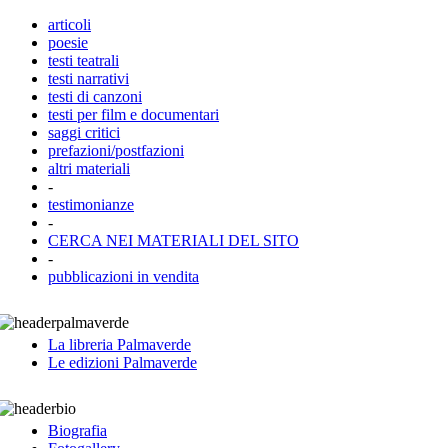
articoli
poesie
testi teatrali
testi narrativi
testi di canzoni
testi per film e documentari
saggi critici
prefazioni/postfazioni
altri materiali
-
testimonianze
-
CERCA NEI MATERIALI DEL SITO
-
pubblicazioni in vendita
La libreria Palmaverde
Le edizioni Palmaverde
Biografia