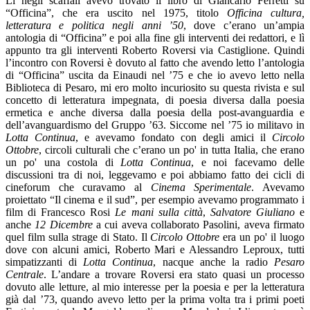
Lì negli scaffali avevo trovato il libro di Giancarlo Ferretti su
“Officina”, che era uscito nel 1975, titolo
Officina cultura,
letteratura e politica negli anni ’50
, dove c’erano un’ampia
antologia di “Officina” e poi alla fine gli interventi dei redattori, e lì
appunto tra gli interventi Roberto Roversi via Castiglione. Quindi
l’incontro con Roversi è dovuto al fatto che avendo letto l’antologia
di “Officina” uscita da Einaudi nel ’75 e che io avevo letto nella
Biblioteca di Pesaro, mi ero molto incuriosito su questa rivista e sul
concetto di letteratura impegnata, di poesia diversa dalla poesia
ermetica e anche diversa dalla poesia della post-avanguardia e
dell’avanguardismo del Gruppo ’63. Siccome nel ’75 io militavo in
Lotta Continua
, e avevamo fondato con degli amici il
Circolo
Ottobre
, circoli culturali che c’erano un po' in tutta Italia, che erano
un po' una costola di
Lotta Continua
, e noi facevamo delle
discussioni tra di noi, leggevamo e poi abbiamo fatto dei cicli di
cineforum che curavamo al
Cinema Sperimentale
. Avevamo
proiettato “Il cinema e il sud”, per esempio avevamo programmato i
film di Francesco Rosi
Le mani sulla città
,
Salvatore Giuliano
e
anche
12 Dicembre
a cui aveva collaborato Pasolini, aveva firmato
quel film sulla strage di Stato. Il
Circolo Ottobre
era un po' il luogo
dove con alcuni amici, Roberto Mari e Alessandro Leproux, tutti
simpatizzanti di
Lotta Continua
, nacque anche la radio
Pesaro
Centrale
. L’andare a trovare Roversi era stato quasi un processo
dovuto alle letture, al mio interesse per la poesia e per la letteratura
già dal ’73, quando avevo letto per la prima volta tra i primi poeti