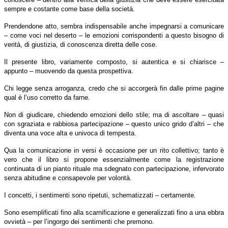
sempre e costante come base della società.
Prendendone atto, sembra indispensabile anche impegnarsi a comunicare
– come voci nel deserto – le emozioni corrispondenti a questo bisogno di
verità, di giustizia, di conoscenza diretta delle cose.
Il presente libro, variamente composto, si autentica e si chiarisce –
appunto – muovendo da questa prospettiva.
Chi legge senza arroganza, credo che si accorgerà fin dalle prime pagine
qual è l’uso corretto da farne.
Non di giudicare, chiedendo emozioni dello stile; ma di ascoltare – quasi
con sgraziata e rabbiosa partecipazione – questo unico grido d’altri – che
diventa una voce alta e univoca di tempesta.
Qua la comunicazione in versi è occasione per un rito collettivo; tanto è
vero che il libro si propone essenzialmente come la registrazione
continuata di un pianto rituale ma sdegnato con partecipazione, infervorato
senza abitudine e consapevole per volontà.
I concetti, i sentimenti sono ripetuti, schematizzati – certamente.
Sono esemplificati fino alla scarnificazione e generalizzati fino a una ebbra
ovvietà – per l’ingorgo dei sentimenti che premono.