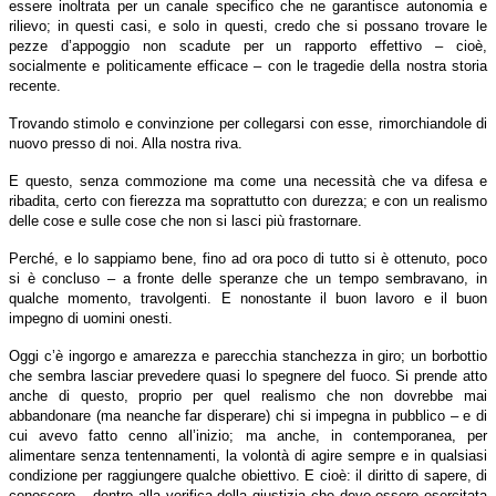
essere inoltrata per un canale specifico che ne garantisce autonomia e
rilievo; in questi casi, e solo in questi, credo che si possano trovare le
pezze d’appoggio non scadute per un rapporto effettivo – cioè,
socialmente e politicamente efficace – con le tragedie della nostra storia
recente.
Trovando stimolo e convinzione per collegarsi con esse, rimorchiandole di
nuovo presso di noi. Alla nostra riva.
E questo, senza commozione ma come una necessità che va difesa e
ribadita, certo con fierezza ma soprattutto con durezza; e con un realismo
delle cose e sulle cose che non si lasci più frastornare.
Perché, e lo sappiamo bene, fino ad ora poco di tutto si è ottenuto, poco
si è concluso – a fronte delle speranze che un tempo sembravano, in
qualche momento, travolgenti. E nonostante il buon lavoro e il buon
impegno di uomini onesti.
Oggi c’è ingorgo e amarezza e parecchia stanchezza in giro; un borbottio
che sembra lasciar prevedere quasi lo spegnere del fuoco. Si prende atto
anche di questo, proprio per quel realismo che non dovrebbe mai
abbandonare (ma neanche far disperare) chi si impegna in pubblico – e di
cui avevo fatto cenno all’inizio; ma anche, in contemporanea, per
alimentare senza tentennamenti, la volontà di agire sempre e in qualsiasi
condizione per raggiungere qualche obiettivo. E cioè: il diritto di sapere, di
conoscere – dentro alla verifica della giustizia che deve essere esercitata