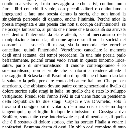
continuo a scrivere, il mio messaggio a te che scrivi, continuiamo a
fare i libri con chi li vuole, con piccoli editori e continuiamo a
impegnarci a fare una poesia dentro la storia, che non ignori la
singolarità personale di ognuno, anche l’intimità. Perché mica la
poesia impegnata è una poesia che non si occupa dell’interiorità, se
ne occupa tantissimo, al punto che ritiene che la socialità sia arrivata
così dentro l’interiorità da stare attenti, sia al meccanismo della
manipolazione inconscia, di come agisce su di noi la società dei
consumi e la società di massa, sia la memoria che vorrebbe
cancellare, quindi l’interiorità. Vorrebbero cancellare la memoria
degli anni settanta, dei tempi precedenti. In una mia poesia parlo
beffardamente, poiché ormai vado avanti in questo binomio lirica-
satira, parlo di smemorialismo. Il canone contemporaneo è lo
smemorialismo, non si vuole che si ritorni a rendere attuale il
messaggio di Sciascia e di Pasolini o di quelli che ci hanno lasciato
la salute o la pelle, per dare conto del cancro italiano. Che poi era
americano, che abbiamo dovuto patire come generazioni a livello di
dolore storico sulle stragi in Italia, su quello che è stato lo sviluppo
vertiginoso. Prendi solo l’anno 1992 in cui viene fatto un presidente
della Repubblica tra due stragi. Capaci e via D’Amelio, solo lì
trovano il coraggio poi di votarlo, c’era una crisi di sistema dopo
tangentopoli, quel luglio lì dopo le dimissioni di Cossiga arriva
Scalfaro, sono tutte cose interiorizzate e poi dimenticate, di quello
che è il sostrato di dolore storico, che ha portato l’Italia a votare i
neofascisti, l’estrema destra di oggi. Un oblio così completo di tutto