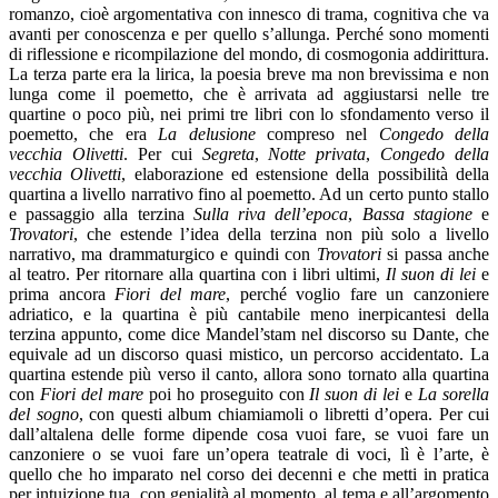
romanzo, cioè argomentativa con innesco di trama, cognitiva che va
avanti per conoscenza e per quello s’allunga. Perché sono momenti
di riflessione e ricompilazione del mondo, di cosmogonia addirittura.
La terza parte era la lirica, la poesia breve ma non brevissima e non
lunga come il poemetto, che è arrivata ad aggiustarsi nelle tre
quartine o poco più, nei primi tre libri con lo sfondamento verso il
poemetto, che era
La delusione
compreso nel
Congedo della
vecchia Olivetti
. Per cui
Segreta
,
Notte privata
,
Congedo della
vecchia Olivetti
, elaborazione ed estensione della possibilità della
quartina a livello narrativo fino al poemetto. Ad un certo punto stallo
e passaggio alla terzina
Sulla riva dell’epoca
,
Bassa stagione
e
Trovatori
, che estende l’idea della terzina non più solo a livello
narrativo, ma drammaturgico e quindi con
Trovatori
si passa anche
al teatro. Per ritornare alla quartina con i libri ultimi,
Il suon di lei
e
prima ancora
Fiori del mare
, perché voglio fare un canzoniere
adriatico, e la quartina è più cantabile meno inerpicantesi della
terzina appunto, come dice Mandel’stam nel discorso su Dante, che
equivale ad un discorso quasi mistico, un percorso accidentato. La
quartina estende più verso il canto, allora sono tornato alla quartina
con
Fiori del mare
poi ho proseguito con
Il suon di lei
e
La sorella
del sogno
, con questi album chiamiamoli o libretti d’opera. Per cui
dall’altalena delle forme dipende cosa vuoi fare, se vuoi fare un
canzoniere o se vuoi fare un’opera teatrale di voci, lì è l’arte, è
quello che ho imparato nel corso dei decenni e che metti in pratica
per intuizione tua, con genialità al momento, al tema e all’argomento