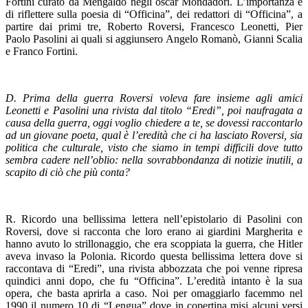
Fortini curato da Mengaldo negli oscar Mondadori. L’importanza è
di riflettere sulla poesia di “Officina”, dei redattori di “Officina”, a
partire dai primi tre, Roberto Roversi, Francesco Leonetti, Pier
Paolo Pasolini ai quali si aggiunsero Angelo Romanò, Gianni Scalia
e Franco Fortini.
D. Prima della guerra Roversi voleva fare insieme agli amici
Leonetti e Pasolini una rivista dal titolo “Eredi”, poi naufragata a
causa della guerra, oggi voglio chiedere a te, se dovessi raccontarlo
ad un giovane poeta, qual è l’eredità che ci ha lasciato Roversi, sia
politica che culturale, visto che siamo in tempi difficili dove tutto
sembra cadere nell’oblio: nella sovrabbondanza di notizie inutili, a
scapito di ciò che più conta?
R. Ricordo una bellissima lettera nell’epistolario di Pasolini con
Roversi, dove si racconta che loro erano ai giardini Margherita e
hanno avuto lo strillonaggio, che era scoppiata la guerra, che Hitler
aveva invaso la Polonia. Ricordo questa bellissima lettera dove si
raccontava di “Eredi”, una rivista abbozzata che poi venne ripresa
quindici anni dopo, che fu “Officina”. L’eredità intanto è la sua
opera, che basta aprirla a caso. Noi per omaggiarlo facemmo nel
1990 il numero 10 di “Lengua” dove in copertina misi alcuni versi