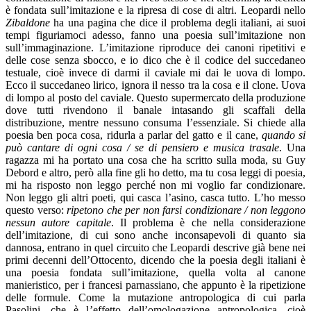
è fondata sull’imitazione e la ripresa di cose di altri. Leopardi nello
Zibaldone
ha una pagina che dice il problema degli italiani, ai suoi
tempi figuriamoci adesso, fanno una poesia sull’imitazione non
sull’immaginazione. L’imitazione riproduce dei canoni ripetitivi e
delle cose senza sbocco, e io dico che è il codice del succedaneo
testuale, cioè invece di darmi il caviale mi dai le uova di lompo.
Ecco il succedaneo lirico, ignora il nesso tra la cosa e il clone. Uova
di lompo al posto del caviale. Questo supermercato della produzione
dove tutti rivendono il banale intasando gli scaffali della
distribuzione, mentre nessuno consuma l’essenziale. Si chiede alla
poesia ben poca cosa, ridurla a parlar del gatto e il cane,
quando si
può cantare di ogni cosa / se di pensiero e musica trasale
. Una
ragazza mi ha portato una cosa che ha scritto sulla moda, su Guy
Debord e altro, però alla fine gli ho detto, ma tu cosa leggi di poesia,
mi ha risposto non leggo perché non mi voglio far condizionare.
Non leggo gli altri poeti, qui casca l’asino, casca tutto. L’ho messo
questo verso:
ripetono che per non farsi condizionare / non leggono
nessun autore capitale
. Il problema è che nella considerazione
dell’imitazione, di cui sono anche inconsapevoli di quanto sia
dannosa, entrano in quel circuito che Leopardi descrive già bene nei
primi decenni dell’Ottocento, dicendo che la poesia degli italiani è
una poesia fondata sull’imitazione, quella volta al canone
manieristico, per i francesi parnassiano, che appunto è la ripetizione
delle formule. Come la mutazione antropologica di cui parla
Pasolini, che è l’effetto dell’omologazione antropologica, cioè