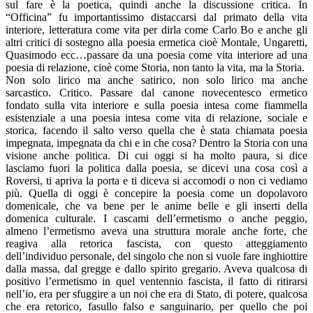
sul fare è la poetica, quindi anche la discussione critica. In
“Officina” fu importantissimo distaccarsi dal primato della vita
interiore, letteratura come vita per dirla come Carlo Bo e anche gli
altri critici di sostegno alla poesia ermetica cioè Montale, Ungaretti,
Quasimodo ecc…passare da una poesia come vita interiore ad una
poesia di relazione, cioè come Storia, non tanto la vita, ma la Storia.
Non solo lirico ma anche satirico, non solo lirico ma anche
sarcastico. Critico. Passare dal canone novecentesco ermetico
fondato sulla vita interiore e sulla poesia intesa come fiammella
esistenziale a una poesia intesa come vita di relazione, sociale e
storica, facendo il salto verso quella che è stata chiamata poesia
impegnata, impegnata da chi e in che cosa? Dentro la Storia con una
visione anche politica. Di cui oggi si ha molto paura, si dice
lasciamo fuori la politica dalla poesia, se dicevi una cosa così a
Roversi, ti apriva la porta e ti diceva si accomodi o non ci vediamo
più. Quella di oggi è concepire la poesia come un dopolavoro
domenicale, che va bene per le anime belle e gli inserti della
domenica culturale. I cascami dell’ermetismo o anche peggio,
almeno l’ermetismo aveva una struttura morale anche forte, che
reagiva alla retorica fascista, con questo atteggiamento
dell’individuo personale, del singolo che non si vuole fare inghiottire
dalla massa, dal gregge e dallo spirito gregario. Aveva qualcosa di
positivo l’ermetismo in quel ventennio fascista, il fatto di ritirarsi
nell’io, era per sfuggire a un noi che era di Stato, di potere, qualcosa
che era retorico, fasullo falso e sanguinario, per quello che poi