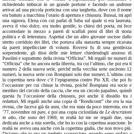
richiedendo imbucai in un grande portone e facendo un androne
arrivai ad una piccola porticina con una targhetta, dove con il nome
era battuto a macchina l’orario di apertura e chiusura. Bussai, mi aprì
una signora, Elena con cui parlai di Saba sul quale si era laureata,
aveva il viso dolce, era molto gentile, io chiesi del poeta, mi fece
accomodare in mezzo a pareti di scaffali pieni di libri di storia
politica e di letteratura. Aspettai che un altro giovane uscisse dallo
stretto corridoio dei libri, che portava alla stanzetta sempre ricavata
da pareti impellicciate di volumi. Roversi fu di una gentilezza
sorprendente, gli dissi delle mie letture chiedendogli ansioso di
Pasolini e soprattutto della rivista “Officina”. Mi regalò tre numeri di
“Officina” che ho ancora nella libreria, tra cui l’ultimo, che poi era il
numero 2 della nuova serie, perché nella vecchia serie uscirono 12
numeri, la nuova serie con Bompiani solo due numeri. L’ultimo con
la copertina nera dove c’è l’epigramma contro Pio XII, che poi fu
l’occasione per cui chiuse la rivista, poiché Bompiani era socio e
membro del circolo della caccia, che era un circolo papalino, quindi
questa fu l’occasione della chiusura, poi anche il dissidio tra i
redattori. Mi regalò anche una copia di “Rendiconti” che era la sua
rivista, che faceva già da anni, che era stata da poco interrotta, era il
’77, novembre mi pare, e poi una copia ciclostilata de
Le descrizioni
in atto
, che sono del 1969, in realtà lui me ne regalò due, una
dedicata anche a mia sorella, che ho io con la copertina arancione. In
realtà ne avevo una anche con la copertina gialla, che non trovo più.
Diciamo che io ero un perfetto sconosciuto, quando sono andato a