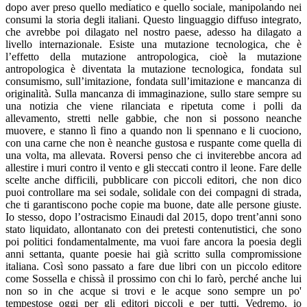
dopo aver preso quello mediatico e quello sociale, manipolando nei
consumi la storia degli italiani. Questo linguaggio diffuso integrato,
che avrebbe poi dilagato nel nostro paese, adesso ha dilagato a
livello internazionale. Esiste una mutazione tecnologica, che è
l’effetto della mutazione antropologica, cioè la mutazione
antropologica è diventata la mutazione tecnologica, fondata sul
consumismo, sull’imitazione, fondata sull’imitazione e mancanza di
originalità. Sulla mancanza di immaginazione, sullo stare sempre su
una notizia che viene rilanciata e ripetuta come i polli da
allevamento, stretti nelle gabbie, che non si possono neanche
muovere, e stanno lì fino a quando non li spennano e li cuociono,
con una carne che non è neanche gustosa e ruspante come quella di
una volta, ma allevata. Roversi penso che ci inviterebbe ancora ad
allestire i muri contro il vento e gli steccati contro il leone. Fare delle
scelte anche difficili, pubblicare con piccoli editori, che non dico
puoi controllare ma sei sodale, solidale con dei compagni di strada,
che ti garantiscono poche copie ma buone, date alle persone giuste.
Io stesso, dopo l’ostracismo Einaudi dal 2015, dopo trent’anni sono
stato liquidato, allontanato con dei pretesti contenutistici, che sono
poi politici fondamentalmente, ma vuoi fare ancora la poesia degli
anni settanta, quante poesie hai già scritto sulla compromissione
italiana. Così sono passato a fare due libri con un piccolo editore
come Sossella e chissà il prossimo con chi lo farò, perché anche lui
non so in che acque si trovi e le acque sono sempre un po'
tempestose oggi per gli editori piccoli e per tutti. Vedremo, io