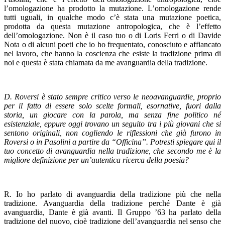
l’omologazione ha prodotto la mutazione. L’omologazione rende
tutti uguali, in qualche modo c’è stata una mutazione poetica,
prodotta da questa mutazione antropologica, che è l’effetto
dell’omologazione. Non è il caso tuo o di Loris Ferri o di Davide
Nota o di alcuni poeti che io ho frequentato, conosciuto e affiancato
nel lavoro, che hanno la coscienza che esiste la tradizione prima di
noi e questa è stata chiamata da me avanguardia della tradizione.
D. Roversi è stato sempre critico verso le neoavanguardie, proprio
per il fatto di essere solo scelte formali, esornative, fuori dalla
storia, un giocare con la parola, ma senza fine politico né
esistenziale, eppure oggi trovano un seguito tra i più giovani che si
sentono originali, non cogliendo le riflessioni che già furono in
Roversi o in Pasolini a partire da “Officina”. Potresti spiegare qui il
tuo concetto di avanguardia nella tradizione, che secondo me è la
migliore definizione per un’autentica ricerca della poesia?
R. Io ho parlato di avanguardia della tradizione più che nella
tradizione. Avanguardia della tradizione perché Dante è già
avanguardia, Dante è già avanti. Il Gruppo ’63 ha parlato della
tradizione del nuovo, cioè tradizione dell’avanguardia nel senso che