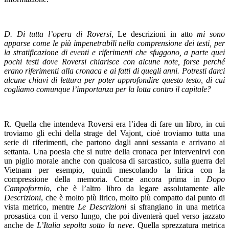
D. Di tutta l’opera di Roversi,
Le descrizioni in atto
mi sono
apparse come le più impenetrabili nella comprensione dei testi, per
la stratificazione di eventi e riferimenti che sfuggono, a parte quei
pochi testi dove Roversi chiarisce con alcune note, forse perché
erano riferimenti alla cronaca e ai fatti di quegli anni. Potresti darci
alcune chiavi di lettura per poter approfondire questo testo, di cui
cogliamo comunque l’importanza per la lotta contro il capitale?
R. Quella che intendeva Roversi era l’idea di fare un libro, in cui
troviamo gli echi della strage del Vajont, cioè troviamo tutta una
serie di riferimenti, che partono dagli anni sessanta e arrivano ai
settanta. Una poesia che si nutre della cronaca per intervenirvi con
un piglio morale anche con qualcosa di sarcastico, sulla guerra del
Vietnam per esempio, quindi mescolando la lirica con la
compressione della memoria. Come ancora prima in
Dopo
Campoformio
, che è l’altro libro da legare assolutamente alle
Descrizioni
, che è molto più lirico, molto più compatto dal punto di
vista metrico, mentre
Le Descrizioni
si sfrangiano in una metrica
prosastica con il verso lungo, che poi diventerà quel verso jazzato
anche de
L’Italia sepolta sotto la neve
. Quella sprezzatura metrica