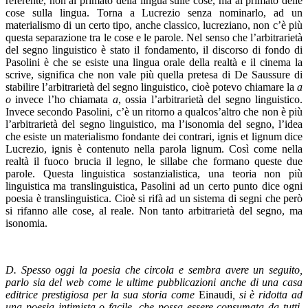
referente, non al primato della lingua sulle cose, ma al primato delle
cose sulla lingua. Torna a Lucrezio senza nominarlo, ad un
materialismo di un certo tipo, anche classico, lucreziano, non c’è più
questa separazione tra le cose e le parole. Nel senso che l’arbitrarietà
del segno linguistico è stato il fondamento, il discorso di fondo di
Pasolini è che se esiste una lingua orale della realtà e il cinema la
scrive, significa che non vale più quella pretesa di De Saussure di
stabilire l’arbitrarietà del segno linguistico, cioè potevo chiamare la
a
o
invece l’ho chiamata
a
, ossia l’arbitrarietà del segno linguistico.
Invece secondo Pasolini, c’è un ritorno a qualcos’altro che non è più
l’arbitrarietà del segno linguistico, ma l’isonomia del segno, l’idea
che esiste un materialismo fondante dei contrari, ignis et lignum dice
Lucrezio, ignis è contenuto nella parola lignum. Così come nella
realtà il fuoco brucia il legno, le sillabe che formano queste due
parole. Questa linguistica sostanzialistica, una teoria non più
linguistica ma translinguistica, Pasolini ad un certo punto dice ogni
poesia è translinguistica. Cioè si rifà ad un sistema di segni che però
si rifanno alle cose, al reale. Non tanto arbitrarietà del segno, ma
isonomia.
D. Spesso oggi la poesia che circola e sembra avere un seguito,
parlo sia del web come le ultime pubblicazioni anche di una casa
editrice prestigiosa per la sua storia come
Einaudi
, si è ridotta ad
una poesia intimista o facile, che possa essere consumata da tutti.