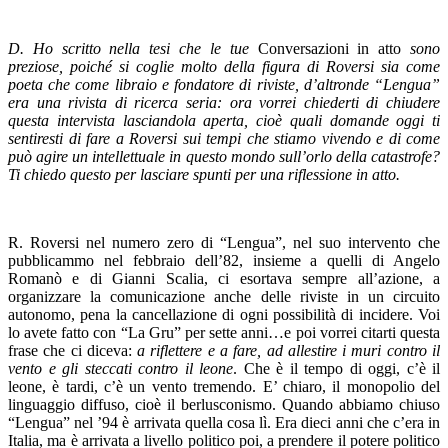
D. Ho scritto nella tesi che le tue
Conversazioni in atto
sono
preziose, poiché si coglie molto della figura di Roversi sia come
poeta che come libraio e fondatore di riviste, d’altronde “Lengua”
era una rivista di ricerca seria: ora vorrei chiederti di chiudere
questa intervista lasciandola aperta, cioè quali domande oggi ti
sentiresti di fare a Roversi sui tempi che stiamo vivendo e di come
può agire un intellettuale in questo mondo sull’orlo della catastrofe?
Ti chiedo questo per lasciare spunti per una riflessione in atto.
R. Roversi nel numero zero di “Lengua”, nel suo intervento che
pubblicammo nel febbraio dell’82, insieme a quelli di Angelo
Romanò e di Gianni Scalia, ci esortava sempre all’azione, a
organizzare la comunicazione anche delle riviste in un circuito
autonomo, pena la cancellazione di ogni possibilità di incidere. Voi
lo avete fatto con “La Gru” per sette anni…e poi vorrei citarti questa
frase che ci diceva:
a riflettere e a fare, ad allestire i muri contro il
vento e gli steccati contro il leone
. Che è il tempo di oggi, c’è il
leone, è tardi, c’è un vento tremendo. E’ chiaro, il monopolio del
linguaggio diffuso, cioè il berlusconismo. Quando abbiamo chiuso
“Lengua” nel ’94 è arrivata quella cosa lì. Era dieci anni che c’era in
Italia, ma è arrivata a livello politico poi, a prendere il potere politico