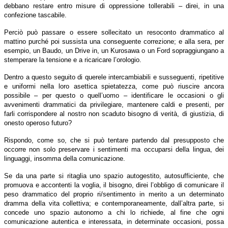
debbano restare entro misure di oppressione tollerabili – direi, in una
confezione tascabile.
Perciò può passare o essere sollecitato un resoconto drammatico al
mattino purché poi sussista una conseguente correzione; e alla sera, per
esempio, un Baudo, un Drive in, un Kurosawa o un Ford sopraggiungano a
stemperare la tensione e a ricaricare l’orologio.
Dentro a questo seguito di querele intercambiabili e susseguenti, ripetitive
e uniformi nella loro asettica spietatezza, come può riuscire ancora
possibile – per questo o quell’uomo – identificare le occasioni o gli
avvenimenti drammatici da privilegiare, mantenere caldi e presenti, per
farli corrispondere al nostro non scaduto bisogno di verità, di giustizia, di
onesto operoso futuro?
Rispondo, come so, che si può tentare partendo dal presupposto che
occorre non solo preservare i sentimenti ma occuparsi della lingua, dei
linguaggi, insomma della comunicazione.
Se da una parte si ritaglia uno spazio autogestito, autosufficiente, che
promuova e accontenti la voglia, il bisogno, direi l’obbligo di comunicare il
peso drammatico del proprio ri/sentimento in merito a un determinato
dramma della vita collettiva; e contemporaneamente, dall’altra parte, si
concede uno spazio autonomo a chi lo richiede, al fine che ogni
comunicazione autentica e interessata, in determinate occasioni, possa