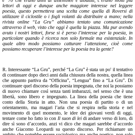
e ’70 che erano anni di assemblee e dibattiti, c’erano molti più
lettori di oggi e dunque anche maggiore interesse nel leggere
poesia, questo permetteva una scelta come quella di Roversi di
utilizzare il ciclostile o i fogli volanti da distribuire a mano; nella
rivista online “La Gru” abbiamo tentato una comunicazione
attraverso il web, visto che oggi è quella la piazza. Ma pur avendo
avuto i nostri lettori, forse si è perso l’interesse per la poesia, in
particolare quando è ricerca non solo formale ma esistenziale. In
quale altro modo possiamo catturare l’attenzione, cioè come
possiamo recuperare l’interesse per la poesia tra la gente?
R. Interessante “La Gru”, perché “La Gru” è stata un po' il tentativo
di continuare dopo dieci anni dalla chiusura della nostra, quella linea
che appunto partiva da “Officina”, “Lengua” fino a “La Gru”. Di
continuare quel discorso della poesia impegnata, che noi la possiamo
di nuovo chiamare così senza tanti imbarazzi, nel senso che è una
libertà, sono libero e impegnato. La linea della poesia che tiene
conto della Storia in atto. Non una poesia di partito o di un
orientamento, ma magari l’aria che si respira nella storia e nel
movimento di quel momento, le idee dei giovani verdi di oggi,
tentare come ho fatto io con
Il suon di lei
di andare verso di loro, di
dire sì sono d’accordo, anzi vi dico che magari sarebbe d’accordo
anche Giacomo Leopardi su questo discorso. Per richiamare un
ambito che potrebbe essere sociologico ma anche poetico, non solo