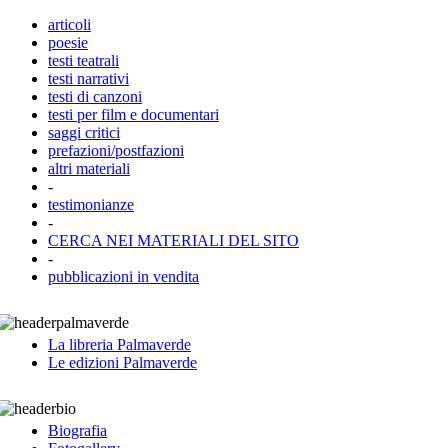
articoli
poesie
testi teatrali
testi narrativi
testi di canzoni
testi per film e documentari
saggi critici
prefazioni/postfazioni
altri materiali
-
testimonianze
-
CERCA NEI MATERIALI DEL SITO
-
pubblicazioni in vendita
La libreria Palmaverde
Le edizioni Palmaverde
Biografia