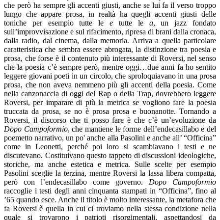
che però ha sempre gli accenti giusti, anche se lui fa il verso troppo
lungo che appare prosa, in realtà ha quegli accenti giusti delle
toniche per esempio tutte le
e
tutte le
a
, un jazz fondato
sull’improvvisazione e sul rifacimento, ripresa di brani dalla cronaca,
dalla radio, dal cinema, dalla memoria. Arriva a quella particolare
caratteristica che sembra essere abrogata, la distinzione tra poesia e
prosa, che forse è il contenuto più interessante di Roversi, nel senso
che la poesia c’è sempre però, mentre oggi…due anni fa ho sentito
leggere giovani poeti in un circolo, che sproloquiavano in una prosa
prosa, che non aveva nemmeno più gli accenti della poesia. Come
nella canzonaccia di oggi del Rap o della Trap, dovrebbero leggere
Roversi, per imparare di più la metrica se vogliono fare la poesia
truccata da prosa, se no è prosa prosa e buonanotte. Tornando a
Roversi, il discorso che ti posso fare è che c’è un’evoluzione da
Dopo Campoformio
, che mantiene le forme dell’endecasillabo e del
poemetto narrativo, un po' anche alla Pasolini e anche all’ “Officina”
come in Leonetti, perché poi loro si scambiavano i testi e ne
discutevano. Costituivano questo tappeto di discussioni ideologiche,
storiche, ma anche estetica e metrica. Sulle scelte per esempio
Pasolini sceglie la terzina, mentre Roversi la lassa libera compatta,
però con l’endecasillabo come governo.
Dopo Campoformio
raccoglie i testi degli anni cinquanta stampati in “Officina”, fino al
’65 quando esce. Anche il titolo è molto interessante, la metafora che
fa Roversi è quella in cui ci troviamo nella stessa condizione nella
quale si trovarono i patrioti risorgimentali, aspettandosi da