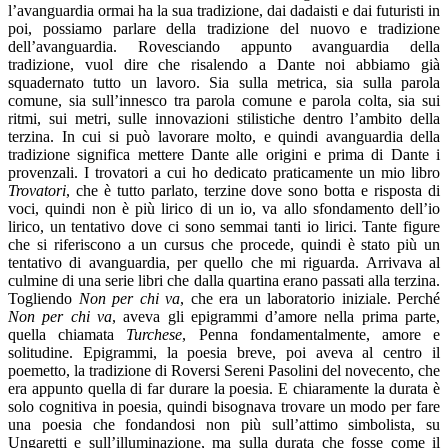
l’avanguardia ormai ha la sua tradizione, dai dadaisti e dai futuristi in
poi, possiamo parlare della tradizione del nuovo e tradizione
dell’avanguardia. Rovesciando appunto avanguardia della
tradizione, vuol dire che risalendo a Dante noi abbiamo già
squadernato tutto un lavoro. Sia sulla metrica, sia sulla parola
comune, sia sull’innesco tra parola comune e parola colta, sia sui
ritmi, sui metri, sulle innovazioni stilistiche dentro l’ambito della
terzina. In cui si può lavorare molto, e quindi avanguardia della
tradizione significa mettere Dante alle origini e prima di Dante i
provenzali. I trovatori a cui ho dedicato praticamente un mio libro
Trovatori
, che è tutto parlato, terzine dove sono botta e risposta di
voci, quindi non è più lirico di un io, va allo sfondamento dell’io
lirico, un tentativo dove ci sono semmai tanti io lirici. Tante figure
che si riferiscono a un cursus che procede, quindi è stato più un
tentativo di avanguardia, per quello che mi riguarda. Arrivava al
culmine di una serie libri che dalla quartina erano passati alla terzina.
Togliendo
Non per chi va
, che era un laboratorio iniziale. Perché
Non per chi va
, aveva gli epigrammi d’amore nella prima parte,
quella chiamata
Turchese
, Penna fondamentalmente, amore e
solitudine. Epigrammi, la poesia breve, poi aveva al centro il
poemetto, la tradizione di Roversi Sereni Pasolini del novecento, che
era appunto quella di far durare la poesia. E chiaramente la durata è
solo cognitiva in poesia, quindi bisognava trovare un modo per fare
una poesia che fondandosi non più sull’attimo simbolista, su
Ungaretti e sull’illuminazione, ma sulla durata che fosse come il