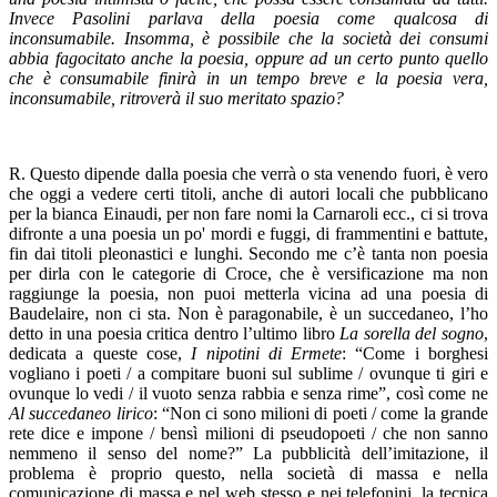
Invece Pasolini parlava della poesia come qualcosa di
inconsumabile. Insomma, è possibile che la società dei consumi
abbia fagocitato anche la poesia, oppure ad un certo punto quello
che è consumabile finirà in un tempo breve e la poesia vera,
inconsumabile, ritroverà il suo meritato spazio?
R. Questo dipende dalla poesia che verrà o sta venendo fuori, è vero
che oggi a vedere certi titoli, anche di autori locali che pubblicano
per la bianca Einaudi, per non fare nomi la Carnaroli ecc., ci si trova
difronte a una poesia un po' mordi e fuggi, di frammentini e battute,
fin dai titoli pleonastici e lunghi. Secondo me c’è tanta non poesia
per dirla con le categorie di Croce, che è versificazione ma non
raggiunge la poesia, non puoi metterla vicina ad una poesia di
Baudelaire, non ci sta. Non è paragonabile, è un succedaneo, l’ho
detto in una poesia critica dentro l’ultimo libro
La sorella del sogno
,
dedicata a queste cose,
I nipotini di Ermete
: “Come i borghesi
vogliano i poeti / a compitare buoni sul sublime / ovunque ti giri e
ovunque lo vedi / il vuoto senza rabbia e senza rime”, così come ne
Al succedaneo lirico
: “Non ci sono milioni di poeti / come la grande
rete dice e impone / bensì milioni di pseudopoeti / che non sanno
nemmeno il senso del nome?” La pubblicità dell’imitazione, il
problema è proprio questo, nella società di massa e nella
comunicazione di massa e nel web stesso e nei telefonini, la tecnica