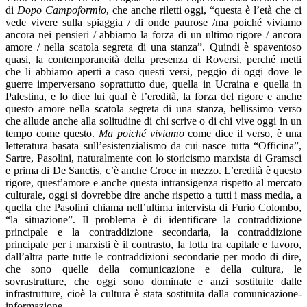
di
Dopo Campoformio
, che anche riletti oggi, “questa è l’età che ci
vede vivere sulla spiaggia / di onde paurose /ma poiché viviamo
ancora nei pensieri / abbiamo la forza di un ultimo rigore / ancora
amore / nella scatola segreta di una stanza”. Quindi è spaventoso
quasi, la contemporaneità della presenza di Roversi, perché metti
che li abbiamo aperti a caso questi versi, peggio di oggi dove le
guerre imperversano soprattutto due, quella in Ucraina e quella in
Palestina, e lo dice lui qual è l’eredità, la forza del rigore e anche
questo amore nella scatola segreta di una stanza, bellissimo verso
che allude anche alla solitudine di chi scrive o di chi vive oggi in un
tempo come questo.
Ma poiché viviamo
come dice il verso, è una
letteratura basata sull’esistenzialismo da cui nasce tutta “Officina”,
Sartre, Pasolini, naturalmente con lo storicismo marxista di Gramsci
e prima di De Sanctis, c’è anche Croce in mezzo. L’eredità è questo
rigore, quest’amore e anche questa intransigenza rispetto al mercato
culturale, oggi si dovrebbe dire anche rispetto a tutti i mass media, a
quella che Pasolini chiama nell’ultima intervista di Furio Colombo,
“la situazione”. Il problema è di identificare la contraddizione
principale e la contraddizione secondaria, la contraddizione
principale per i marxisti è il contrasto, la lotta tra capitale e lavoro,
dall’altra parte tutte le contraddizioni secondarie per modo di dire,
che sono quelle della comunicazione e della cultura, le
sovrastrutture, che oggi sono dominate e anzi sostituite dalle
infrastrutture, cioè la cultura è stata sostituita dalla comunicazione-
informazione.