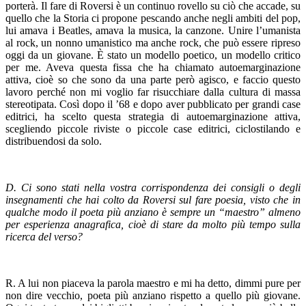
porterà. Il fare di Roversi è un continuo rovello su ciò che accade, su
quello che la Storia ci propone pescando anche negli ambiti del pop,
lui amava i Beatles, amava la musica, la canzone. Unire l’umanista
al rock, un nonno umanistico ma anche rock, che può essere ripreso
oggi da un giovane. È stato un modello poetico, un modello critico
per me. Aveva questa fissa che ha chiamato autoemarginazione
attiva, cioè so che sono da una parte però agisco, e faccio questo
lavoro perché non mi voglio far risucchiare dalla cultura di massa
stereotipata. Così dopo il ’68 e dopo aver pubblicato per grandi case
editrici, ha scelto questa strategia di autoemarginazione attiva,
scegliendo piccole riviste o piccole case editrici, ciclostilando e
distribuendosi da solo.
D. Ci sono stati nella vostra corrispondenza dei consigli o degli
insegnamenti che hai colto da Roversi sul fare poesia, visto che in
qualche modo il poeta più anziano è sempre un “maestro” almeno
per esperienza anagrafica, cioè di stare da molto più tempo sulla
ricerca del verso?
R. A lui non piaceva la parola maestro e mi ha detto, dimmi pure per
non dire vecchio, poeta più anziano rispetto a quello più giovane.