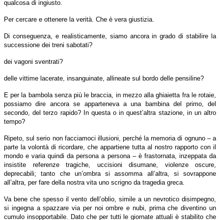
qualcosa di ingiusto.
Per cercare e ottenere la verità. Che è vera giustizia.
Di conseguenza, e realisticamente, siamo ancora in grado di stabilire la
successione dei treni sabotati?
dei vagoni sventrati?
delle vittime lacerate, insanguinate, allineate sul bordo delle pensiline?
E per la bambola senza più le braccia, in mezzo alla ghiaietta fra le rotaie,
possiamo dire ancora se apparteneva a una bambina del primo, del
secondo, del terzo rapido? In questa o in quest’altra stazione, in un altro
tempo?
Ripeto, sul serio non facciamoci illusioni, perché la memoria di ognuno – a
parte la volontà di ricordare, che appartiene tutta al nostro rapporto con il
mondo e varia quindi da persona a persona – è frastornata, inzeppata da
insistite referenze tragiche, uccisioni disumane, violenze oscure,
deprecabili; tanto che un’ombra si assomma all’altra, si sovrappone
all’altra, per fare della nostra vita uno scrigno da tragedia greca.
Va bene che spesso il vento dell’oblio, simile a un nevrotico disimpegno,
si ingegna a spazzare via per noi ombre e nubi, prima che diventino un
cumulo insopportabile. Dato che per tutti le giornate attuali è stabilito che