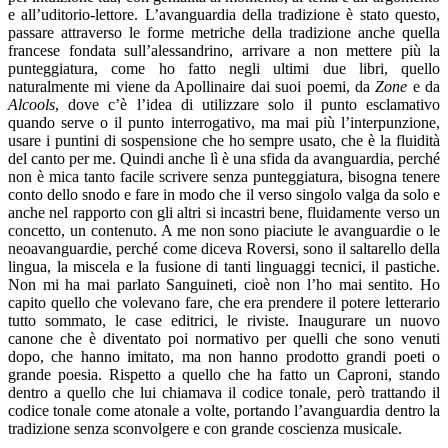
e all’uditorio-lettore. L’avanguardia della tradizione è stato questo,
passare attraverso le forme metriche della tradizione anche quella
francese fondata sull’alessandrino, arrivare a non mettere più la
punteggiatura, come ho fatto negli ultimi due libri, quello
naturalmente mi viene da Apollinaire dai suoi poemi, da
Zone
e da
Alcools
, dove c’è l’idea di utilizzare solo il punto esclamativo
quando serve o il punto interrogativo, ma mai più l’interpunzione,
usare i puntini di sospensione che ho sempre usato, che è la fluidità
del canto per me. Quindi anche lì è una sfida da avanguardia, perché
non è mica tanto facile scrivere senza punteggiatura, bisogna tenere
conto dello snodo e fare in modo che il verso singolo valga da solo e
anche nel rapporto con gli altri si incastri bene, fluidamente verso un
concetto, un contenuto. A me non sono piaciute le avanguardie o le
neoavanguardie, perché come diceva Roversi, sono il saltarello della
lingua, la miscela e la fusione di tanti linguaggi tecnici, il pastiche.
Non mi ha mai parlato Sanguineti, cioè non l’ho mai sentito. Ho
capito quello che volevano fare, che era prendere il potere letterario
tutto sommato, le case editrici, le riviste. Inaugurare un nuovo
canone che è diventato poi normativo per quelli che sono venuti
dopo, che hanno imitato, ma non hanno prodotto grandi poeti o
grande poesia. Rispetto a quello che ha fatto un Caproni, stando
dentro a quello che lui chiamava il codice tonale, però trattando il
codice tonale come atonale a volte, portando l’avanguardia dentro la
tradizione senza sconvolgere e con grande coscienza musicale.