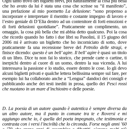
Ogni tanto trovo dei biglietti brevi, poi naturalmente la cosa più bella
che ho avuto da lui è stata una cosa che scrisse su “il manifesto”,
una prefazione al mio poemetto
La delusione
: “sono propenso a
incorporare e interpretare il risentito e costante impegno di lavoro e
l’estro geniale di D’Elia dentro ad un contenitore di forti emozioni e
di forti delusioni quotidiane”. Praticamente un complimento, un
omaggio, la cosa più bella che mi abbia detto qualcuno. Poi la cosa
che ricordo quando ho fatto i due libri su Pasolini, il 15 giugno del
2006 mi è arrivato un biglietto che ho incorniciato di sotto, dove
praticamente fa una recensione breve del
Petrolio delle stragi
, e
finisce dicendo:
questo è un bell’ agire
.
Il bell’ agire
è quasi un titolo
di un libro. Dice tu non fai lo storico, che prende carte o cartine, ti
inerpichi dentro al cuore di un uomo, dentro la sua vicenda. A lui
interessava la passione e lo studio, essere dentro le cose. Io gli devo
alcuni biglietti privati e qualche lettera bellissima sempre sul fare, per
esempio lui ha collaborato anche a “Lengua” dandoci dei consigli e
pubblicando anche dei testi inediti in prosa, quello dei
Pesci rossi
che nuotano in un mare d’inchiostro
e delle poesie.
D. La poesia di un autore quando è autentica è sempre diversa da
un altro autore, ma il punto in comune tra te e Roversi e mi
aggiungo anche io, è quella del poeta impegnato, che testimonia e
contrasta con i versi l’inciviltà che lo circonda. Forse negli anni ’60