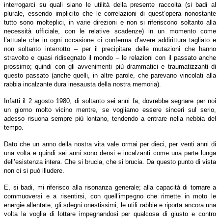
interrogarci su quali siano le utilità della presente raccolta (si badi al
plurale, essendo implicito che le correlazioni di quest’opera nonostante
tutto sono molteplici, in varie direzioni e non si riferiscono soltanto alla
necessità ufficiale, con le relative scadenze) in un momento come
l’attuale che in ogni occasione ci conferma d’avere addirittura tagliato e
non soltanto interrotto – per il precipitare delle mutazioni che hanno
stravolto e quasi ridisegnato il mondo – le relazioni con il passato anche
prossimo; quindi con gli avvenimenti più drammatici e traumatizzanti di
questo passato (anche quelli, in altre parole, che parevano vincolati alla
rabbia incalzante dura inesausta della nostra memoria).
Infatti il 2 agosto 1980, di soltanto sei anni fa, dovrebbe segnare per noi
un giorno molto vicino mentre, se vogliamo essere sinceri sul serio,
adesso risuona sempre più lontano, tendendo a entrare nella nebbia del
tempo.
Dato che un anno della nostra vita vale ormai per dieci, per venti anni di
una volta e quindi sei anni sono densi e incalzanti come una parte lunga
dell’esistenza intera. Che si brucia, che si brucia. Da questo punto di vista
non ci si può illudere.
E, si badi, mi riferisco alla risonanza generale; alla capacità di tornare a
commuoversi e a risentirsi, con quell’impegno che rimette in moto le
energie allentate, gli sdegni onestissimi, le utili rabbie e riporta ancora una
volta la voglia di lottare impegnandosi per qualcosa di giusto e contro