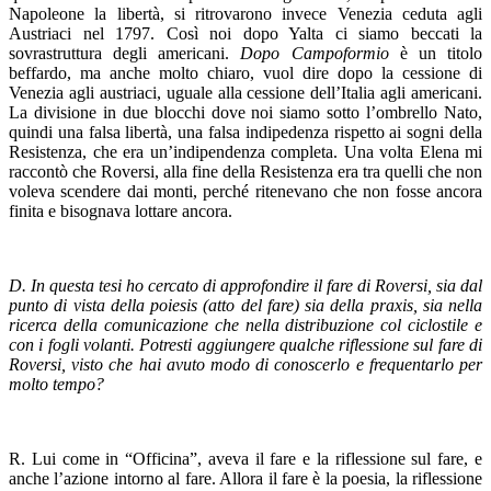
Napoleone la libertà, si ritrovarono invece Venezia ceduta agli
Austriaci nel 1797. Così noi dopo Yalta ci siamo beccati la
sovrastruttura degli americani.
Dopo Campoformio
è un titolo
beffardo, ma anche molto chiaro, vuol dire dopo la cessione di
Venezia agli austriaci, uguale alla cessione dell’Italia agli americani.
La divisione in due blocchi dove noi siamo sotto l’ombrello Nato,
quindi una falsa libertà, una falsa indipedenza rispetto ai sogni della
Resistenza, che era un’indipendenza completa. Una volta Elena mi
raccontò che Roversi, alla fine della Resistenza era tra quelli che non
voleva scendere dai monti, perché ritenevano che non fosse ancora
finita e bisognava lottare ancora.
D. In questa tesi ho cercato di approfondire il fare di Roversi, sia dal
punto di vista della poiesis (atto del fare) sia della praxis, sia nella
ricerca della comunicazione che nella distribuzione col ciclostile e
con i fogli volanti. Potresti aggiungere qualche riflessione sul fare di
Roversi, visto che hai avuto modo di conoscerlo e frequentarlo per
molto tempo?
R. Lui come in “Officina”, aveva il fare e la riflessione sul fare, e
anche l’azione intorno al fare. Allora il fare è la poesia, la riflessione