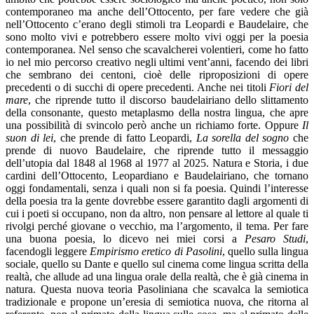
contemporaneo ma anche dell’Ottocento, per fare vedere che già
nell’Ottocento c’erano degli stimoli tra Leopardi e Baudelaire, che
sono molto vivi e potrebbero essere molto vivi oggi per la poesia
contemporanea. Nel senso che scavalcherei volentieri, come ho fatto
io nel mio percorso creativo negli ultimi vent’anni, facendo dei libri
che sembrano dei centoni, cioè delle riproposizioni di opere
precedenti o di succhi di opere precedenti. Anche nei titoli
Fiori del
mare
, che riprende tutto il discorso baudelairiano dello slittamento
della consonante, questo metaplasmo della nostra lingua, che apre
una possibilità di svincolo però anche un richiamo forte. Oppure
Il
suon di lei
, che prende di fatto Leopardi,
La sorella del sogno
che
prende di nuovo Baudelaire, che riprende tutto il messaggio
dell’utopia dal 1848 al 1968 al 1977 al 2025. Natura e Storia, i due
cardini dell’Ottocento, Leopardiano e Baudelairiano, che tornano
oggi fondamentali, senza i quali non si fa poesia. Quindi l’interesse
della poesia tra la gente dovrebbe essere garantito dagli argomenti di
cui i poeti si occupano, non da altro, non pensare al lettore al quale ti
rivolgi perché giovane o vecchio, ma l’argomento, il tema. Per fare
una buona poesia, lo dicevo nei miei corsi a
Pesaro Studi
,
facendogli leggere
Empirismo eretico di Pasolini
, quello sulla lingua
sociale, quello su Dante e quello sul cinema come lingua scritta della
realtà, che allude ad una lingua orale della realtà, che è già cinema in
natura. Questa nuova teoria Pasoliniana che scavalca la semiotica
tradizionale e propone un’eresia di semiotica nuova, che ritorna al