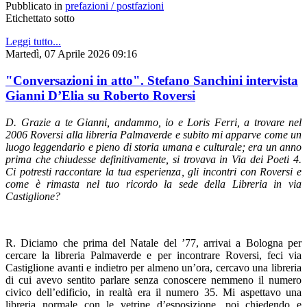
Pubblicato in
prefazioni / postfazioni
Etichettato sotto
Leggi tutto...
Martedì, 07 Aprile 2026 09:16
"Conversazioni in atto". Stefano Sanchini intervista
Gianni D’Elia su Roberto Roversi
D. Grazie a te Gianni, andammo, io e Loris Ferri, a trovare nel
2006 Roversi alla libreria Palmaverde e subito mi apparve come un
luogo leggendario e pieno di storia umana e culturale; era un anno
prima che chiudesse definitivamente, si trovava in Via dei Poeti 4.
Ci potresti raccontare la tua esperienza, gli incontri con Roversi e
come è rimasta nel tuo ricordo la sede della Libreria in via
Castiglione?
R. Diciamo che prima del Natale del ’77, arrivai a Bologna per
cercare la libreria Palmaverde e per incontrare Roversi, feci via
Castiglione avanti e indietro per almeno un’ora, cercavo una libreria
di cui avevo sentito parlare senza conoscere nemmeno il numero
civico dell’edificio, in realtà era il numero 35. Mi aspettavo una
libreria normale con le vetrine d’esposizione, poi chiedendo e