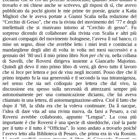
trovarlo e mi chiese anche se scrivevo, gli risposi di sì, che avevo
pubblicato da pochi giorni le mie prime tre poesie, grazie a Katia
Migliori che le aveva portate a Gianni Scalia nella redazione del
“Cerchio di Gesso”, che era la rivista del movimento del ’77 e degli
intellettuali che si riunivano intorno al “Cerchio di gesso”. Fu
sorpreso dicendo di collaborare alla rivista con Scalia e altri più
giovani compagni del movimento bolognese, l’aveva lì sul banco, ci
mise un segno, disse che avrebbe letto i miei testi e cominciai a
mandargliene degli altri di volta in volta nei mesi successivi e a
gennaio del ’80 uscì il mio primo libro
Non per chi va
, nella collana
di Savelli, che Roversi dirigeva insieme a Giancarlo Majorino.
Quindi gli devo il mio primo libro di versi, gli devo tutto il lavoro
che si fece per lettera e poi de visu negli incontri. Posso dire che il
primo impatto fu la sua generosità e il secondo la sua intransigenza,
nel senso che sia nel colloquio per lettera che dal vivo, la
discussione era spesso sulla necessità di attrezzarsi sempre più
autonomamente per una comunicazione diciamo, che lui aveva
chiamato in una lettera, di autoemarginazione-attiva. Cioè il fatto che
dopo il ’68, la sfida era che la voleva continuare. Da lì nacque,
l’idea di dare vita ad una rivista nuova, da farsi a Pesaro, a cui
Roversi avrebbe collaborato, appunto “Lengua”. La cosa più
importante è che Roversi è una specie di sineddoche, cioè la parte
per il tutto e il tutto è “Officina”. Io sono andato a trovarlo poiché
l’avevo letto alla Biblioteca di Pesaro, che prima era in via Rossini.