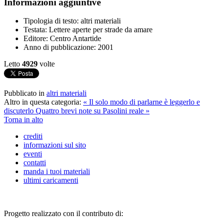
Informazioni aggiuntive
Tipologia di testo:
altri materiali
Testata:
Lettere aperte per strade da amare
Editore:
Centro Antartide
Anno di pubblicazione:
2001
Letto
4929
volte
Pubblicato in
altri materiali
Altro in questa categoria:
« Il solo modo di parlarne è leggerlo e
discuterlo
Quattro brevi note su Pasolini reale »
Torna in alto
crediti
informazioni sul sito
eventi
contatti
manda i tuoi materiali
ultimi caricamenti
Progetto realizzato con il contributo di: