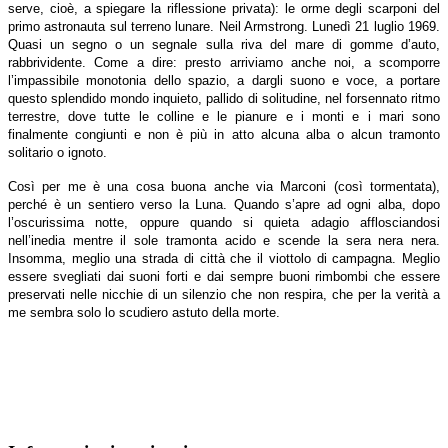
serve, cioè, a spiegare la riflessione privata): le orme degli scarponi del
primo astronauta sul terreno lunare. Neil Armstrong. Lunedì 21 luglio 1969.
Quasi un segno o un segnale sulla riva del mare di gomme d’auto,
rabbrividente. Come a dire: presto arriviamo anche noi, a scomporre
l’impassibile monotonia dello spazio, a dargli suono e voce, a portare
questo splendido mondo inquieto, pallido di solitudine, nel forsennato ritmo
terrestre, dove tutte le colline e le pianure e i monti e i mari sono
finalmente congiunti e non è più in atto alcuna alba o alcun tramonto
solitario o ignoto.
Così per me è una cosa buona anche via Marconi (così tormentata),
perché è un sentiero verso la Luna. Quando s’apre ad ogni alba, dopo
l’oscurissima notte, oppure quando si quieta adagio afflosciandosi
nell’inedia mentre il sole tramonta acido e scende la sera nera nera.
Insomma, meglio una strada di città che il viottolo di campagna. Meglio
essere svegliati dai suoni forti e dai sempre buoni rimbombi che essere
preservati nelle nicchie di un silenzio che non respira, che per la verità a
me sembra solo lo scudiero astuto della morte.