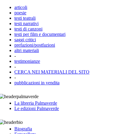
articoli
poesie
testi teatrali
testi narrativi
testi di canzoni
testi per film e documentari
saggi critici
prefazioni/postfazioni
altri materiali
-
testimonianze
-
CERCA NEI MATERIALI DEL SITO
-
pubblicazioni in vendita
La libreria Palmaverde
Le edizioni Palmaverde
Biografia