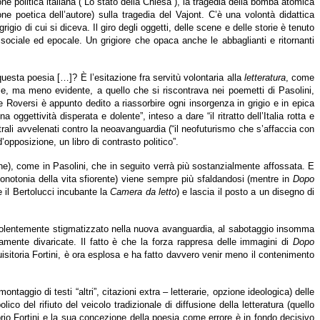
e politica italiana (“Lo stato della Chiesa”), la tragedia della bomba atomica
e poetica dell’autore) sulla tragedia del Vajont. C’è una volontà didattica
gio di cui si diceva. Il giro degli oggetti, delle scene e delle storie è tenuto
a sociale ed epocale. Un grigiore che opaca anche le abbaglianti e ritornanti
questa poesia […]? È l’esitazione fra servitù volontaria alla
letteratura
, come
e, ma meno evidente, a quello che si riscontrava nei poemetti di Pasolini,
re Roversi è appunto dedito a riassorbire ogni insorgenza in grigio e in epica
 oggettività disperata e dolente”, inteso a dare “il ritratto dell’Italia rotta e
ali avvelenati contro la neoavanguardia (“il neofuturismo che s’affaccia con
’opposizione, un libro di contrasto politico”.
ione), come in Pasolini, che in seguito verrà più sostanzialmente affossata. E
 monotonia della vita sfiorente) viene sempre più sfaldandosi (mentre in
Dopo
 il Bertolucci incubante la
Camera da letto
) e lascia il posto a un disegno di
 violentemente stigmatizzato nella nuova avanguardia, al sabotaggio insomma
damente divaricate. Il fatto è che la forza rappresa delle immagini di
Dopo
isitoria Fortini, è ora esplosa e ha fatto davvero venir meno il contenimento
taggio di testi “altri”, citazioni extra – letterarie, opzione ideologica) delle
 del rifiuto del veicolo tradizionale di diffusione della letteratura (quello
oprio Fortini e la sua concezione della poesia come errore è in fondo decisivo