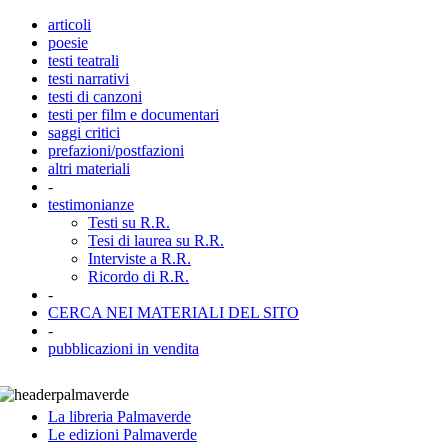
articoli
poesie
testi teatrali
testi narrativi
testi di canzoni
testi per film e documentari
saggi critici
prefazioni/postfazioni
altri materiali
-
testimonianze
Testi su R.R.
Tesi di laurea su R.R.
Interviste a R.R.
Ricordo di R.R.
-
CERCA NEI MATERIALI DEL SITO
-
pubblicazioni in vendita
La libreria Palmaverde
Le edizioni Palmaverde