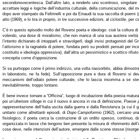
secondonovecentesca. Dall’altro lato, a renderlo uno scontroso, singolare u
accettare leggi e logiche dell’industria culturale, della comunicazione, del 
dopo aver stampato da Feltrinelli e poi da Einaudi la sua raccolta di poemi (
atto
(1969), e lo tira in proprio, in tre successive edizioni, al ciclostile, per
C’è in questo episodio molto del Roversi poeta e ideologo: cioè la coltura d
volendo, una dose di moralismo, che non manca di una sua austera verità mo
l’intento dichiarato di intopparli e stravolgerli, dagli invisi protagonisti de
l’attivismo e la ragnatela di potere, fondata però su prodotti pensati per in
costituito e ideologia oppressiva); dall’altra un pessimistico e scettico rifiut
concepita come d’opposizione.
Si sa purtroppo come il primo indirizzo, una volta riassorbito, abbia dimostr
in laboratorio, ne fa fede). Sull’opposizione pura e dura di Roversi si d
meccanismi dell’odiato potere culturale, che lo lascia insomma a se ste
inevitabilmente, troppo lontano.
È bene invece tornare a “Officina”, luogo di incubazione della poesia matura
poi un’ulteriore silloge in cui il nuovo è ancora in via di definizione,
Poesie p
rappresentazione dell’Italia uscita dalla guerra e dalla Resistenza (a cui il 
unitario come altrettanti episodi, di
Dopo Campoformio
(1962), cercano una v
fisiologico, il poeta cerca la costruzione di un ordito spesso, continuo, da
organizzata in lasse che tengono ben presente la misura di riferimento dell’en
cose deve, nelle intenzioni dell’autore, emergere dalle scene stesse (risorgent