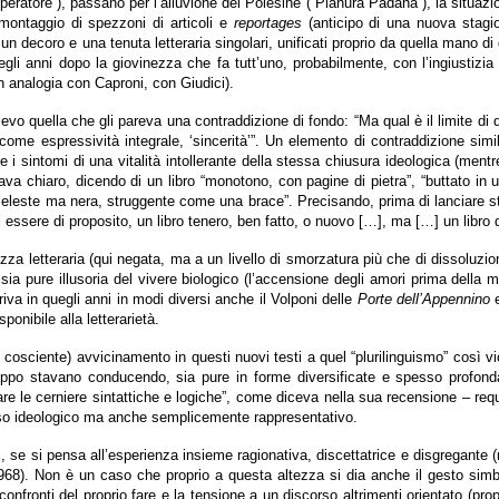
atore”), passano per l’alluvione del Polesine (“Pianura Padana”), la situazion
 montaggio di spezzoni di articoli e
reportages
(anticipo di una nuova stagion
decoro e una tenuta letteraria singolari, unificati proprio da quella mano di gri
 degli anni dopo la giovinezza che fa tutt’uno, probabilmente, con l’ingiustizi
in analogia con Caproni, con Giudici).
ievo quella che gli pareva una contraddizione di fondo: “Ma qual è il limite di 
me espressività integrale, ‘sincerità’”. Un elemento di contraddizione simil
 i sintomi di una vitalità intollerante della stessa chiusura ideologica (ment
lava chiaro, dicendo di un libro “monotono, con pagine di pietra”, “buttato in una
celeste ma nera, struggente come una brace”. Precisando, prima di lanciare str
 essere di proposito, un libro tenero, ben fatto, o nuovo […], ma […] un libro d
ezza letteraria (qui negata, ma a un livello di smorzatura più che di dissoluz
 sia pure illusoria del vivere biologico (l’accensione degli amori prima della
iva in quegli anni in modi diversi anche il Volponi delle
Porte dell’Appennino
e
onibile alla letterarietà.
 cosciente) avvicinamento in questi nuovi testi a quel “plurilinguismo” così
 Gruppo stavano conducendo, sia pure in forme diversificate e spesso profon
re le cerniere sintattiche e logiche”, come diceva nella sua recensione – requ
scorso ideologico ma anche semplicemente rappresentativo.
se si pensa all’esperienza insieme ragionativa, discettatrice e disgregante (mon
68). Non è un caso che proprio a questa altezza si dia anche il gesto simbolico
 confronti del proprio fare e la tensione a un discorso altrimenti orientato (pr