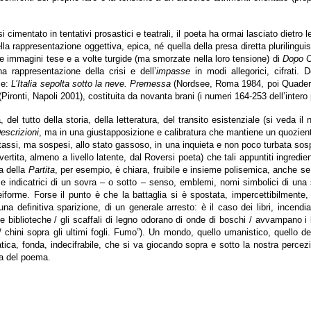
mentato in tentativi prosastici e teatrali, il poeta ha ormai lasciato dietro le
lla rappresentazione oggettiva, epica, né quella della presa diretta plurilingui
le immagini tese e a volte turgide (ma smorzate nella loro tensione) di
Dopo 
a rappresentazione della crisi e dell’
impasse
in modi allegorici, cifrati.
ale:
L’Italia sepolta sotto la neve. Premessa
(Nordsee, Roma 1984, poi Quadern
Pironti, Napoli 2001), costituita da novanta brani (i numeri 164-253 dell’intero 
l tutto della storia, della letteratura, del transito esistenziale (si veda il 
escrizioni
, ma in una giustapposizione e calibratura che mantiene un quozient
sintassi, ma sospesi, allo stato gassoso, in una inquieta e non poco turbata s
rtita, almeno a livello latente, dal Roversi poeta) che tali appuntiti ingredient
ra della
Partita
, per esempio, è chiara, fruibile e insieme polisemica, anche s
ndicatrici di un sovra – o sotto – senso, emblemi, nomi simbolici di una sto
eiforme. Forse il punto è che la battaglia si è spostata, impercettibilmente
na definitiva sparizione, di un generale arresto: è il caso dei libri, incend
le biblioteche / gli scaffali di legno odorano di onde di boschi / avvampano i 
i / chini sopra gli ultimi fogli. Fumo”). Un mondo, quello umanistico, quello 
atica, fonda, indecifrabile, che si va giocando sopra e sotto la nostra percezi
ma del poema.