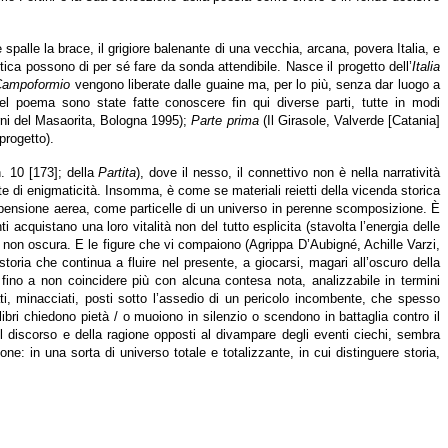
 spalle la brace, il grigiore balenante di una vecchia, arcana, povera Italia, e
stica possono di per sé fare da sonda attendibile. Nasce il progetto dell’
Italia
Campoformio
vengono liberate dalle guaine ma, per lo più, senza dar luogo a
 Del poema sono state fatte conoscere fin qui diverse parti, tutte in modi
i del Masaorita, Bologna 1995);
Parte prima
(Il Girasole, Valverde [Catania]
progetto).
n. 10 [173]; della
Partita
), dove il nesso, il connettivo non è nella narratività
e di enigmaticità. Insomma, è come se materiali reietti della vicenda storica
ospensione aerea, come particelle di un universo in perenne scomposizione. È
i acquistano una loro vitalità non del tutto esplicita (stavolta l’energia delle
e non oscura. E le figure che vi compaiono (Agrippa D’Aubigné, Achille Varzi,
ria che continua a fluire nel presente, a giocarsi, magari all’oscuro della
, fino a non coincidere più con alcuna contesa nota, analizzabile in termini
iati, minacciati, posti sotto l’assedio di un pericolo incombente, che spesso
libri chiedono pietà / o muoiono in silenzio o scendono in battaglia contro il
del discorso e della ragione opposti al divampare degli eventi ciechi, sembra
one: in una sorta di universo totale e totalizzante, in cui distinguere storia,