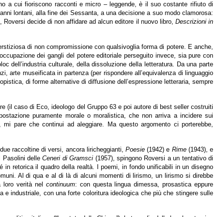
o a cui fioriscono racconti e micro – leggende, è il suo costante rifiuto di
in anni lontani, alla fine dei Sessanta, a una decisione a suo modo clamorosa:
), Roversi decide di non affidare ad alcun editore il nuovo libro,
Descrizioni in
uperstiziosa di non compromissione con qualsivoglia forma di potere. E anche,
ccupazione dei gangli del potere editoriale perseguito invece, sia pure con
loc dell’industria culturale, della dissoluzione della letteratura. Da una parte
zi, arte museificata in partenza (per rispondere all’equivalenza di linguaggio
topistica, di forme alternative di diffusione dell’espressione letteraria, sempre
 (il caso di Eco, ideologo del Gruppo 63 e poi autore di best seller costruiti
impostazione puramente morale o moralistica, che non arriva a incidere sui
), mi pare che continui ad aleggiare. Ma questo argomento ci porterebbe,
ue raccoltine di versi, ancora liricheggianti,
Poesie
(1942) e
Rime
(1943), e
l Pasolini delle
Ceneri di Gramsci
(1957), spingono Roversi a un tentativo di
in retorica il quadro della realtà. I poemi, in fondo unificabili in un disegno
omuni. Al di qua e al di là di alcuni momenti di lirismo, un lirismo si direbbe
a loro verità nel
continuum
: con questa lingua dimessa, prosastica eppure
a e industriale, con una forte coloritura ideologica che più che stingere sulle