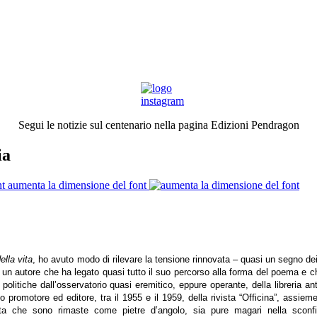
Segui le notizie sul centenario nella pagina Edizioni Pendragon
ia
aumenta la dimensione del font
ella vita
, ho avuto modo di rilevare la tensione rinnovata – quasi un segno dei
 un autore che ha legato quasi tutto il suo percorso alla forma del poema e ch
litiche dall’osservatorio quasi eremitico, eppure operante, della libreria an
to promotore ed editore, tra il 1955 e il 1959, della rivista “Officina”, assie
a che sono rimaste come pietre d’angolo, sia pure magari nella sconfitta