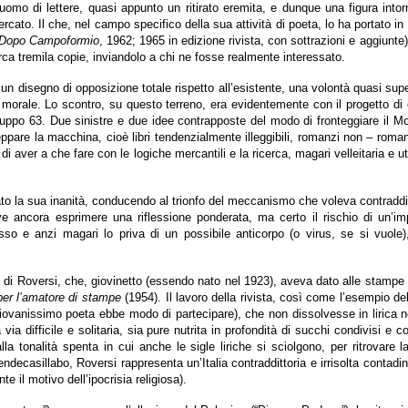
omo di lettere, quasi appunto un ritirato eremita, e dunque una figura intorn
mercato. Il che, nel campo specifico della sua attività di poeta, lo ha portato 
Dopo Campoformio
, 1962; 1965 in edizione rivista, con sottrazioni e aggiunte
 circa tremila copie, inviandolo a chi ne fosse realmente interessato.
i un disegno di opposizione totale rispetto all’esistente, una volontà quasi s
rale. Lo scontro, su questo terreno, era evidentemente con il progetto di o
l Gruppo 63. Due sinistre e due idee contrapposte del modo di fronteggiare il Mo
ceppare la macchina, cioè libri tendenzialmente illeggibili, romanzi non – roman
o di aver a che fare con le logiche mercantili e la ricerca, magari velleitaria e u
ato la sua inanità, conducendo al trionfo del meccanismo che voleva contraddire
eve ancora esprimere una riflessione ponderata, ma certo il rischio di un’
sso e anzi magari lo priva di un possibile anticorpo (o virus, se si vuole
 di Roversi, che, giovinetto (essendo nato nel 1923), aveva dato alle stampe d
er l’amatore di stampe
(1954). Il lavoro della rivista, così come l’esempio de
giovanissimo poeta ebbe modo di partecipare), che non dissolvesse in lirica né 
ia difficile e solitaria, sia pure nutrita in profondità di succhi condivisi e c
lla tonalità spenta in cui anche le sigle liriche si sciolgono, per ritrovare l
decasillabo, Roversi rappresenta un’Italia contraddittoria e irrisolta contadin
e il motivo dell’ipocrisia religiosa).