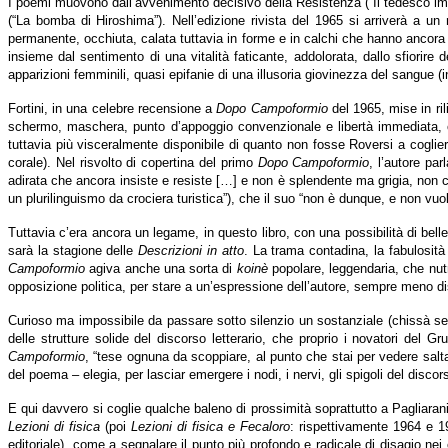
I poemi muovono dall’avvenimento decisivo della Resistenza (“Il tedesco imper
(“La bomba di Hiroshima”). Nell’edizione rivista del 1965 si arriverà a un
permanente, occhiuta, calata tuttavia in forme e in calchi che hanno ancora un 
insieme dal sentimento di una vitalità faticante, addolorata, dallo sfiorire
apparizioni femminili, quasi epifanie di una illusoria giovinezza del sangue (
Fortini, in una celebre recensione a
Dopo Campoformio
del 1965, mise in ril
schermo, maschera, punto d’appoggio convenzionale e libertà immediata, co
tuttavia più visceralmente disponibile di quanto non fosse Roversi a cogliere
corale). Nel risvolto di copertina del primo
Dopo Campoformio
, l’autore par
adirata che ancora insiste e resiste […] e non è splendente ma grigia, non 
un plurilinguismo da crociera turistica”), che il suo “non è dunque, e non vuol
Tuttavia c’era ancora un legame, in questo libro, con una possibilità di bell
sarà la stagione delle
Descrizioni in atto
. La trama contadina, la fabulosità
Campoformio
agiva anche una sorta di
koinè
popolare, leggendaria, che nutr
opposizione politica, per stare a un’espressione dell’autore, sempre meno disp
Curioso ma impossibile da passare sotto silenzio un sostanziale (chissà se
delle strutture solide del discorso letterario, che proprio i novatori del
Campoformio
, “tese ognuna da scoppiare, al punto che stai per vedere salta
del poema – elegia, per lasciar emergere i nodi, i nervi, gli spigoli del di
E qui davvero si coglie qualche baleno di prossimità soprattutto a Pagliarani, 
Lezioni di fisica
(poi
Lezioni di fisica e Fecaloro
: rispettivamente 1964 e 19
editoriale), come a segnalare il punto più profondo e radicale di disagio nei