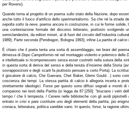
per Roversi).
Quando torna al progetto di un poema sullo stato della Nazione, dopo essersi ci
anche tutto il fuoco d’artificio dello sperimentalismo. Sa che né la strada de
sepolta sotto la neve
, poema ancora in costruzione, in cui le forme solide, 
una contestazione formale del discorso letterario, piuttosto svolgendo un
semiclandestini, da editori minori, al di fuori del circuito dell’industria cultur
1989);
Parte seconda
(Pendragon, Bologna 1993); infine
La partita di calcio
(
È chiaro che il poeta tenta una sorta di assemblaggio, nei brani del poema, de
dimessa di
Dopo Campoformio
né nel montaggio violento e polemico delle
D
e intellettuale si ricomponessero senza esser costretti nella sutura della 
in questa sorta di deriva del senso e della tenuta d’insieme della Storia (avve
sovrapposizioni e degli scarti fa piuttosto pensare a certo Porta). La scrittu
il giocatore di calcio, Che Guevara, Chet Baker, Glenn Gould…) sono come i
coscienza dei tempi. La stessa partita di calcio è allegoria incerta e prot
strettamente ideologici. Forse per questo sono diffusi segnali e moniti di u
compaiono nei testi della
Partita
(si legga da 87 [250]: “bruciano i vetri del
tempo / che li tempesta. / Cenere nelle biblioteche con gli avidi pipistrell
entrato in crisi e pare costituire uno degli elementi della partita, più enigm
cronaca, letteratura, politica sarebbe vano. In questo, forse, la ragione ulti