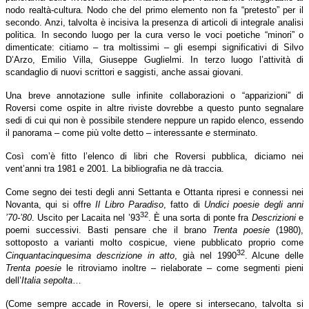
nodo realtà-cultura. Nodo che del primo elemento non fa “pretesto” per il
secondo. Anzi, talvolta è incisiva la presenza di articoli di integrale analisi
politica. In secondo luogo per la cura verso le voci poetiche “minori” o
dimenticate: citiamo – tra moltissimi – gli esempi significativi di Silvo
D’Arzo, Emilio Villa, Giuseppe Guglielmi. In terzo luogo l’attività di
scandaglio di nuovi scrittori e saggisti, anche assai giovani.
Una breve annotazione sulle infinite collaborazioni o “apparizioni” di
Roversi come ospite in altre riviste dovrebbe a questo punto segnalare
sedi di cui qui non è possibile stendere neppure un rapido elenco, essendo
il panorama – come più volte detto – interessante
e
sterminato.
Così com’è fitto l’elenco di libri che Roversi pubblica, diciamo nei
vent’anni tra 1981 e 2001. La bibliografia ne dà traccia.
Come segno dei testi degli anni Settanta e Ottanta ripresi e connessi nei
Novanta, qui si offre
Il Libro Paradiso
, fatto di
Undici poesie degli anni
32
’70-’80
. Uscito per Lacaita nel ’93
. È una sorta di ponte fra
Descrizioni
e
poemi successivi. Basti pensare che il brano
Trenta poesie
(1980),
sottoposto a varianti molto cospicue, viene pubblicato proprio come
32
Cinquantacinquesima descrizione in atto
, già nel 1990
. Alcune delle
Trenta poesie
le ritroviamo inoltre – rielaborate – come segmenti pieni
dell’
Italia sepolta
…
(Come sempre accade in Roversi, le opere si intersecano, talvolta si