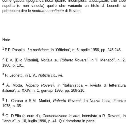
come gabbia tipografica ricca quanto incompiuta,
incompibile
, che cioè
rispetta (e non vincola) quelle che variando un titolo di Leonetti si
potrebbero dire le
scritture sconfinate
di Roversi.
Note
1
P.P. Pasolini,
La posizione
, in “Officina”, n. 6, aprile 1956, pp. 245-246.
2
E.V. [Elio Vittorini],
Notizia su Roberto Roversi
, in “Il Menabò”, n. 2,
1960, p. 101.
3
F. Leonetti, in E.V.,
Notizia
cit., ivi.
4
A. Motta,
Roberto Roversi
, in “Italianistica – Rivista di letteratura
italiana”, a. XXIV, n. 1, gen-apr 1995, pp. 209-210.
5
L. Caruso e S.M. Martini,
Roberto Roversi
, La Nuova Italia, Firenze
1978, p. 35.
6
G. D’Elia (a cura di),
Conversazione in atto
, intervista a R. Roversi, in
“lengua”, n. 10, luglio 1990, p. 41. Qui riprodotta in parte.