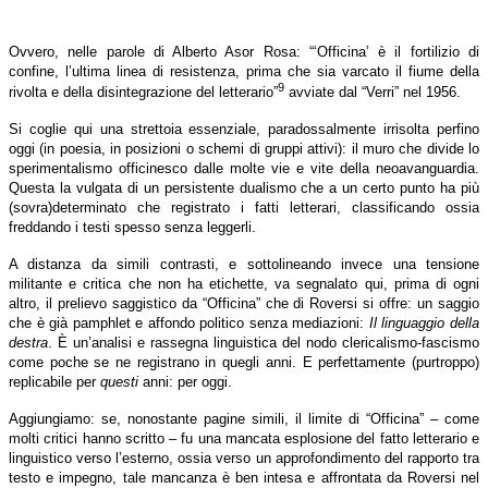
Ovvero, nelle parole di Alberto Asor Rosa: “‘Officina’ è il fortilizio di
confine, l’ultima linea di resistenza, prima che sia varcato il fiume della
9
rivolta e della disintegrazione del letterario”
avviate dal “Verri” nel 1956.
Si coglie qui una strettoia essenziale, paradossalmente irrisolta perfino
oggi (in poesia, in posizioni o schemi di gruppi attivi): il muro che divide lo
sperimentalismo officinesco dalle molte vie e vite della neoavanguardia.
Questa la vulgata di un persistente dualismo che a un certo punto ha più
(sovra)determinato che registrato i fatti letterari, classificando ossia
freddando i testi spesso senza leggerli.
A distanza da simili contrasti, e sottolineando invece una tensione
militante e critica che non ha etichette, va segnalato qui, prima di ogni
altro, il prelievo saggistico da “Officina” che di Roversi si offre: un saggio
che è già pamphlet e affondo politico senza mediazioni:
Il linguaggio della
destra
. È un’analisi e rassegna linguistica del nodo clericalismo-fascismo
come poche se ne registrano in quegli anni. E perfettamente (purtroppo)
replicabile per
questi
anni: per oggi.
Aggiungiamo: se, nonostante pagine simili, il limite di “Officina” – come
molti critici hanno scritto – fu una mancata esplosione del fatto letterario e
linguistico verso l’esterno, ossia verso un approfondimento del rapporto tra
testo e impegno, tale mancanza è ben intesa e affrontata da Roversi nel