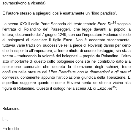
sovrascrivono a vicenda).
È l’autore stesso a spiegarci cos’è esattamente un “libro paradiso”.
34
La scena XXXII della Parte Seconda del testo teatrale
Enzo Re
segnala
l’entrata di Rolandino de’ Passeggeri, che legge davanti al popolo la
lettera, documento del 7 giugno 1249, con cui l’imperatore Federico chiede
ai bolognesi di rilasciare il figlio Enzo. Non è accertato storicamente,
tuttavia varie tradizioni successive (e la pièce di Roversi) danno per certo
che la risposta all’imperatore, a fermo rifiuto di cedere l’ostaggio, sia stata
scritta – traducendo la volontà dei bolognesi – proprio da Rolandino. L’altro
atto importante di questo colto bolognese consiste nel contributo dato alla
risoluzione comunale che decreta la liberazione degli schiavi; testo
confluito nella stesura del
Liber Paradisus con le riformagioni e gli statuti
connessi
, contenente appunto l’articolazione giuridica della liberazione. È
superfluo suggerire quanto e come Roversi senta se stesso vicino alla
35
figura di Rolandino. Questo il dialogo nella scena XL di
Enzo Re
:
Rolandino:
[…]
Fa freddo