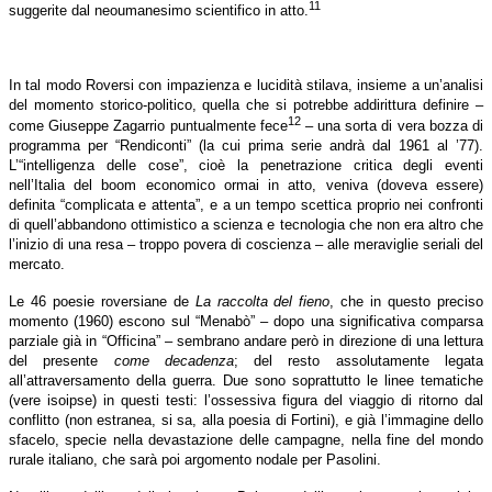
11
suggerite dal neoumanesimo scientifico in atto.
In tal modo Roversi con impazienza e lucidità stilava, insieme a un’analisi
del momento storico-politico, quella che si potrebbe addirittura definire –
12
come Giuseppe Zagarrio puntualmente fece
– una sorta di vera bozza di
programma per “Rendiconti” (la cui prima serie andrà dal 1961 al ’77).
L’“intelligenza delle cose”, cioè la penetrazione critica degli eventi
nell’Italia del boom economico ormai in atto, veniva (doveva essere)
definita “complicata e attenta”, e a un tempo scettica proprio nei confronti
di quell’abbandono ottimistico a scienza e tecnologia che non era altro che
l’inizio di una resa – troppo povera di coscienza – alle meraviglie seriali del
mercato.
Le 46 poesie roversiane de
La raccolta del fieno
, che in questo preciso
momento (1960) escono sul “Menabò” – dopo una significativa comparsa
parziale già in “Officina” – sembrano andare però in direzione di una lettura
del presente
come decadenza
; del resto assolutamente legata
all’attraversamento della guerra. Due sono soprattutto le linee tematiche
(vere isoipse) in questi testi: l’ossessiva figura del viaggio di ritorno dal
conflitto (non estranea, si sa, alla poesia di Fortini), e già l’immagine dello
sfacelo, specie nella devastazione delle campagne, nella fine del mondo
rurale italiano, che sarà poi argomento nodale per Pasolini.