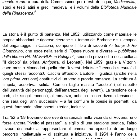
inedite e rare
a cura della Commissione per i testi di lingua;
Mediaevalia
,
studi e testi latini e greci medievali e i volumi della
Biblioteca Musicale
5
della Rinascenza
.
La storia è il punto di partenza. Nel 1952, utilizzando come materiale le
proprie abbondanti e rigorose ricerche sul tempo dei Borbone e sull’epopea
del brigantaggio in Calabria, compone il libro di racconti
Ai tempi di Re
Gioacchino
, che esce nella serie di “Opere nuove e diverse –
pubblicate
dalla libreria PALMAVERDE in Bologna
”, seconda prova edita nella collana
“Il circolo” (la prima:
Antiporta
, di Leonetti). Nel 1959, grazie a Vittorini
esce presso Mondadori quella che Roversi definisce “seconda stesura” di
quegli stessi racconti:6
Caccia all’uomo
. L’autore li giudica (anche nella
loro
prima
versione) costitutivi di un vero e proprio romanzo. La scrittura è
limpida, assertiva: solida. Con un taglio realista “crudele” (nel rispetto
dell’umanità dei personaggi, dell’amarezza degli eventi). La tensione delle
parti, dei singoli racconti, al romanzo, anticipa la non diversa tensione –
che sarà degli anni successivi – a far confluire le poesie in poemetti, da
questi formando infine poemi ulteriori, inclusivi.
Tra ’52 e ’59 troviamo due eventi essenziali nella vicenda di Roversi: uno
forse ancora “rivolto al passato”, a sigillo di una stagione poetica, l’altro
invece destinato a rappresentare il primissimo episodio di un lungo
percorso intellettuale – di scrittura e iniziative. Il 1954 è l’anno della