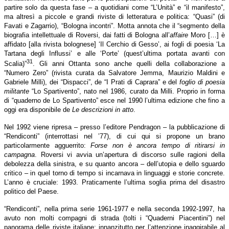
partire solo da questa fase – a quotidiani come “L’Unità” e “il manifesto”,
ma altresì a piccole e grandi riviste di letteratura e politica: “Quasi” (di
Favati e Zagarrio), “Bologna incontri”. Motta annota che il “segmento della
biografia intellettuale di Roversi, dai fatti di Bologna all’
affaire
Moro […] è
affidato [alla rivista bolognese] ‘Il Cerchio di Gesso’, ai fogli di poesia ‘La
Tartana degli Influssi’ e alle ‘Porte’ (quest’ultima portata avanti con
31
Scalia)”
. Gli anni Ottanta sono anche quelli della collaborazione a
“Numero Zero” (rivista curata da Salvatore Jemma, Maurizio Maldini e
Gabriele Milli), dei “Dispacci”, de “I Prati di Caprara” e del
foglio di poesia
militante
“Lo Spartivento”, nato nel 1986, curato da Milli. Proprio in forma
di “quaderno de Lo Spartivento” esce nel 1990 l’ultima edizione che fino a
oggi era disponibile de
Le descrizioni in atto
.
Nel 1992 viene ripresa – presso l’editore Pendragon – la pubblicazione di
“Rendiconti” (interrottasi nel ’77), di cui qui si propone un brano
particolarmente agguerrito:
Forse non è ancora tempo di ritirarsi in
campagna
. Roversi vi avvia un’apertura di discorso sulle ragioni della
debolezza della sinistra, e su quanto ancora – dell’utopia e dello sguardo
critico – in quel torno di tempo si incarnava in linguaggi e storie concrete.
L’anno è cruciale: 1993. Praticamente l’ultima soglia prima del disastro
politico del Paese.
“Rendiconti”, nella prima serie 1961-1977 e nella seconda 1992-1997, ha
avuto non molti compagni di strada (tolti i “Quaderni Piacentini”) nel
panorama delle riviste italiane: innanzitutto per l’attenzione inaggirabile al