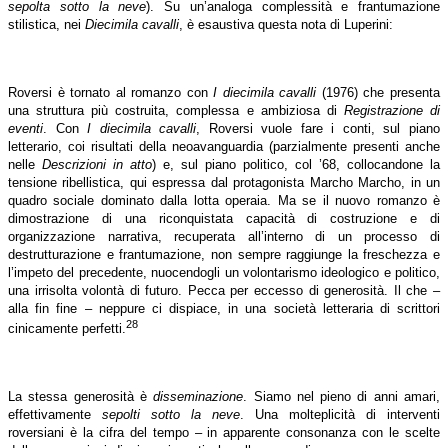
sepolta sotto la neve
). Su un’analoga complessità e frantumazione
stilistica, nei
Diecimila cavalli
, è esaustiva questa nota di Luperini:
Roversi è tornato al romanzo con
I diecimila cavalli
(1976) che presenta
una struttura più costruita, complessa e ambiziosa di
Registrazione di
eventi
. Con
I diecimila cavalli
, Roversi vuole fare i conti, sul piano
letterario, coi risultati della neoavanguardia (parzialmente presenti anche
nelle
Descrizioni in atto
) e, sul piano politico, col ’68, collocandone la
tensione ribellistica, qui espressa dal protagonista Marcho Marcho, in un
quadro sociale dominato dalla lotta operaia. Ma se il nuovo romanzo è
dimostrazione di una riconquistata capacità di costruzione e di
organizzazione narrativa, recuperata all’interno di un processo di
destrutturazione e frantumazione, non sempre raggiunge la freschezza e
l’impeto del precedente, nuocendogli un volontarismo ideologico e politico,
una irrisolta volontà di futuro. Pecca per eccesso di generosità. Il che –
alla fin fine – neppure ci dispiace, in una società letteraria di scrittori
28
cinicamente perfetti.
La stessa generosità è
disseminazione
. Siamo nel pieno di anni amari,
effettivamente
sepolti sotto la neve
. Una molteplicità di interventi
roversiani è la cifra del tempo – in apparente consonanza con le scelte