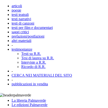
articoli
poesie
testi teatrali
testi narrativi
testi di canzoni
testi per film e documentari
saggi critici
prefazioni/postfazioni
altri materiali
-
testimonianze
Testi su R.R.
Tesi di laurea su R.R.
Interviste a R.R.
Ricordo di R.R.
-
CERCA NEI MATERIALI DEL SITO
-
pubblicazioni in vendita
La libreria Palmaverde
Le edizioni Palmaverde