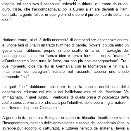
d’aprile, ed ascoltavo il passo dei tedeschi in ritirata, e il canto da cruco,
duro, triste, che l’accompagnava; poi a Cuneo a sfilare davanti a Parri,
con tutta la gente felice, in quei giorni che sono il più bel ricordo della mia
2
vita.
Notiamo come, al di là della necessità di compendiare esperienze enormi
e lunghe fasi di vita in un tratto fulmineo di parole, Roversi chiuda entro un
gesto quasi rabbioso, proprio in uno scatto di lame, il travaglio del
passaggio dal fascismo “senza idee e senza forze, … senza ‘maestri’”
all’antifascismo “con tutte le forze, ma non più con rassegnazione”. Tra i
due momenti, cioè tra “fui in Germania con la Monterosa” e “in Italia,
finalmente, coi partigiani”, resiste nel racconto appena uno snodo
temporale: “poi”.
In quel “poi” dobbiamo collocare tutta la rabbia conflittuale delle
generazioni educate nei miti e nel bellicismo assurdi del fascismo. Va
immaginato, in quel punto, il verificarsi di quella
presa di coscienza della
realtà come ritorno a sé
, che sarà poi l’obiettivo delle opere – già mature –
del Roversi degli anni Cinquanta.
A guerra finita, rientra a Bologna, si laurea in filosofia. Insofferente verso
l’insegnamento, nemico delle convenienze e regole dell’accademia (che lo
avrebbe pur accolto, o catturato), e tuttavia nemico dei materiali lavori
a