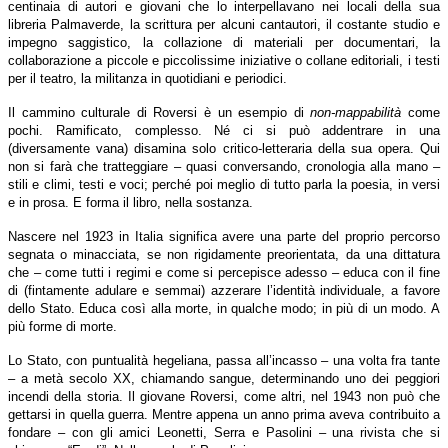
centinaia di autori e giovani che lo interpellavano nei locali della sua
libreria Palmaverde, la scrittura per alcuni cantautori, il costante studio e
impegno saggistico, la collazione di materiali per documentari, la
collaborazione a piccole e piccolissime iniziative o collane editoriali, i testi
per il teatro, la militanza in quotidiani e periodici.
Il cammino culturale di Roversi è un esempio di
non-mappabilità
come
pochi. Ramificato, complesso. Né ci si può addentrare in una
(diversamente vana) disamina solo critico-letteraria della sua opera. Qui
non si farà che tratteggiare – quasi conversando, cronologia alla mano –
stili e climi, testi e voci; perché poi meglio di tutto parla la poesia, in versi
e in prosa. E forma il libro, nella sostanza.
Nascere nel 1923 in Italia significa avere una parte del proprio percorso
segnata o minacciata, se non rigidamente preorientata, da una dittatura
che – come tutti i regimi e come si percepisce adesso – educa con il fine
di (fintamente adulare e semmai) azzerare l’identità individuale, a favore
dello Stato. Educa così alla morte, in qualche modo; in più di un modo. A
più forme di morte.
Lo Stato, con puntualità hegeliana, passa all’incasso – una volta fra tante
– a metà secolo XX, chiamando sangue, determinando uno dei peggiori
incendi della storia. Il giovane Roversi, come altri, nel 1943 non può che
gettarsi in quella guerra. Mentre appena un anno prima aveva contribuito a
fondare – con gli amici Leonetti, Serra e Pasolini – una rivista che si