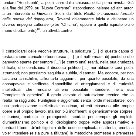
fondare “Rendiconti”, a pochi anni dalla chiusura della prima rivista. Già
alla fine del 1959, su “Nuova Corrente”, rispondendo insieme ad altri autori
a un intervento di Giovanni Sechi dal titolo
Realtà e tradizione formale
nella poesia del dopoguerra
, Roversi chiaramente inizia a delineare un
diverso impegno culturale (oltre “Officina”, eppure a quella ispirato più o
10
meno direttamente)
: un’attività contro
il consolidarsi delle vecchie strutture, la saldatura […] di questa cappa di
restaurazione clericale-ottocentesca […] [e il riaffermarsi di] poetiche che
parevano spente per sempre […] [e contro una] realtà, nella sua crudezza
difficile, che condiziona il discorso politico […] noi abbiamo così pochi
strumenti; non possiamo seguirla e subirla, disarmati. Ma occorre, per non
lasciarsi annichilire, affrontarla agguerriti, per quanto possibile, da una
consapevole e verificata disponibilità di atteggiamenti e di curiosità
intellettuali che rendano almeno possibile intendere, nella sua
“complessità generica”, il grado elevato di saturazione tecnica che la
realtà ha raggiunto. Puntigliosi e aggiornati; senza ibride mescolanze, con
una partecipazione intellettuale continua; attenti ciascuno alle proprie
opere e al proprio lavoro, ma non più indifferenti o genericamente sorpresi
e curiosi; partecipi e protagonisti; scartati per sempre gli exploits
d’umanitarismo politico e di ideologismo troppe volte approssimativo e
contraddittorio. Un’intelligenza delle cose complicata e attenta, pronta a
voler intendere (e sia pure a rifiutare) le metodiche promesse e premesse