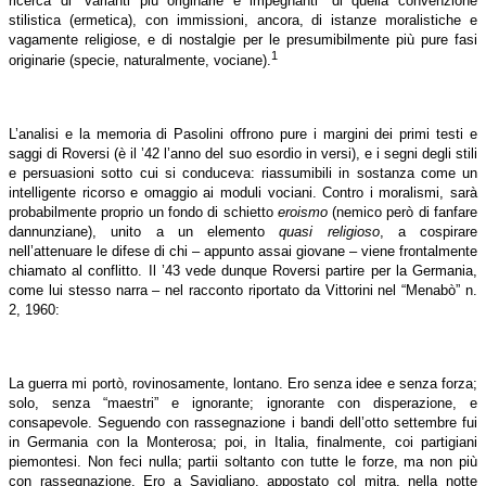
ricerca di “varianti più originarie e impegnanti” di quella convenzione
stilistica (ermetica), con immissioni, ancora, di istanze moralistiche e
vagamente religiose, e di nostalgie per le presumibilmente più pure fasi
1
originarie (specie, naturalmente, vociane).
L’analisi e la memoria di Pasolini offrono pure i margini dei primi testi e
saggi di Roversi (è il ’42 l’anno del suo esordio in versi), e i segni degli stili
e persuasioni sotto cui si conduceva: riassumibili in sostanza come un
intelligente ricorso e omaggio ai moduli vociani. Contro i moralismi, sarà
probabilmente proprio un fondo di schietto
eroismo
(nemico però di fanfare
dannunziane), unito a un elemento
quasi religioso
, a cospirare
nell’attenuare le difese di chi – appunto assai giovane – viene frontalmente
chiamato al conflitto. Il ’43 vede dunque Roversi partire per la Germania,
come lui stesso narra – nel racconto riportato da Vittorini nel “Menabò” n.
2, 1960:
La guerra mi portò, rovinosamente, lontano. Ero senza idee e senza forza;
solo, senza “maestri” e ignorante; ignorante con disperazione, e
consapevole. Seguendo con rassegnazione i bandi dell’otto settembre fui
in Germania con la Monterosa; poi, in Italia, finalmente, coi partigiani
piemontesi. Non feci nulla; partii soltanto con tutte le forze, ma non più
con rassegnazione. Ero a Savigliano, appostato col mitra, nella notte