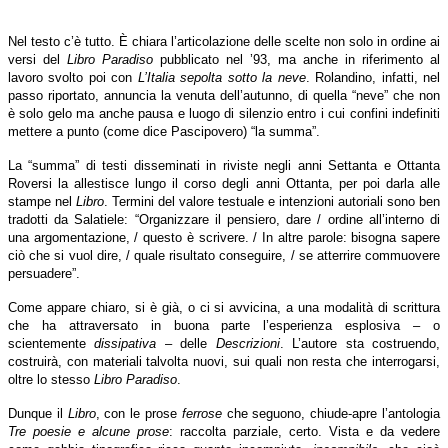
Nel testo c’è tutto. È chiara l’articolazione delle scelte non solo in ordine ai
versi del
Libro Paradiso
pubblicato nel ’93, ma anche in riferimento al
lavoro svolto poi con
L’Italia sepolta sotto la neve
. Rolandino, infatti, nel
passo riportato, annuncia la venuta dell’autunno, di quella “neve” che non
è solo gelo ma anche pausa e luogo di silenzio entro i cui confini indefiniti
mettere a punto (come dice Pascipovero) “la summa”.
La “summa” di testi disseminati in riviste negli anni Settanta e Ottanta
Roversi la allestisce lungo il corso degli anni Ottanta, per poi darla alle
stampe nel
Libro
. Termini del valore testuale e intenzioni autoriali sono ben
tradotti da Salatiele: “Organizzare il pensiero, dare / ordine all’interno di
una argomentazione, / questo è scrivere. / In altre parole: bisogna sapere
ciò che si vuol dire, / quale risultato conseguire, / se atterrire commuovere
persuadere”.
Come appare chiaro, si è già, o ci si avvicina, a una modalità di scrittura
che ha attraversato in buona parte l’esperienza esplosiva – o
scientemente
dissipativa
– delle
Descrizioni
. L’autore sta costruendo,
costruirà, con materiali talvolta nuovi, sui quali non resta che interrogarsi,
oltre lo stesso
Libro Paradiso
.
Dunque il
Libro
, con le prose
ferrose
che seguono, chiude-apre l’antologia
Tre poesie e alcune prose
: raccolta parziale, certo. Vista e da vedere