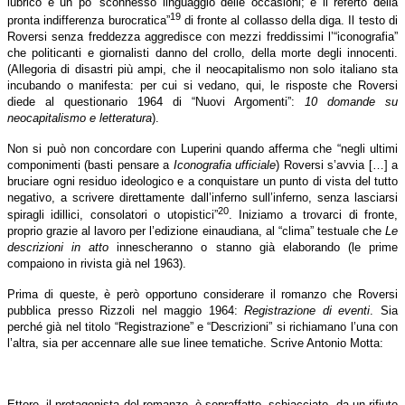
lubrico e un po’ sconnesso linguaggio delle occasioni; e il referto della
19
pronta indifferenza burocratica”
di fronte al collasso della diga. Il testo di
Roversi senza freddezza aggredisce con mezzi freddissimi l’“iconografia”
che politicanti e giornalisti danno del crollo, della morte degli innocenti.
(Allegoria di disastri più ampi, che il neocapitalismo non solo italiano sta
incubando o manifesta: per cui si vedano, qui, le risposte che Roversi
diede al questionario 1964 di “Nuovi Argomenti”:
10 domande su
neocapitalismo e letteratura
).
Non si può non concordare con Luperini quando afferma che “negli ultimi
componimenti (basti pensare a
Iconografia ufficiale
) Roversi s’avvia […] a
bruciare ogni residuo ideologico e a conquistare un punto di vista del tutto
negativo, a scrivere direttamente dall’inferno sull’inferno, senza lasciarsi
20
spiragli idillici, consolatori o utopistici”
. Iniziamo a trovarci di fronte,
proprio grazie al lavoro per l’edizione einaudiana, al “clima” testuale che
Le
descrizioni in atto
innescheranno o stanno già elaborando (le prime
compaiono in rivista già nel 1963).
Prima di queste, è però opportuno considerare il romanzo che Roversi
pubblica presso Rizzoli nel maggio 1964:
Registrazione di eventi
. Sia
perché già nel titolo “Registrazione” e “Descrizioni” si richiamano l’una con
l’altra, sia per accennare alle sue linee tematiche. Scrive Antonio Motta:
Ettore, il protagonista del romanzo, è sopraffatto, schiacciato, da un rifiuto