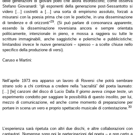
delle generazioni di giovani poeti che allora esordiscono; come osserva
Stefano Giovanardi: “gli esponenti della generazione post-Sessantotto si
videro […] costretti a […] una sorta di empirismo assoluto, forzati a
misurarsi con la poesia prima che con le poetiche, in una disseminazione
29
di tendenze e di orizzonti”
. (Si può parlare di consonanza
apparente
,
essendo la disseminazione roversiana ancora e sempre orientata
politicamente, intenzionale in pieno, e mossa a raggiera su tutte le
scritture immaginabili, anche saggistiche e polemiche e pubblicistiche;
limitandosi invece le nuove generazioni – spesso – a scelte chiuse nello
specifico della produzione di versi).
Caruso e Martini:
Nell’aprile 1973 era apparso un lavoro di Roversi che potrà sembrare
strano solo a chi continua a credere nella “sacralità” del poeta laureato:
[…] [le] canzoni del disco di Lucio Dalla
Il giorno aveva cinque teste
, un
esperimento condotto per saggiare le possibilità di questo insolito, per lui,
mezzo di comunicazione, ed anche come momento di preparazione per
30
portare in scena un vero e proprio spettacolo musicale di contestazione.
L’esperienza sarà ripetuta con altri due dischi, e altre collaborazioni con
cantautori. Numerose sono poi le partecipazioni del poeta – e non certo a