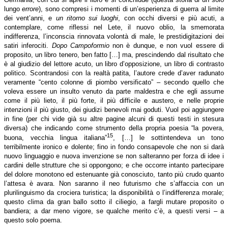
lungo
errore
), sono compresi i momenti di un’esperienza di guerra al limite
dei vent’anni, e
un ritorno sui luoghi
, con occhi diversi e più acuti, a
contemplare, come riflessi nel Lete, il nuovo oblio, la smemorata
indifferenza, l’inconscia rinnovata volontà di male, le prestidigitazioni dei
satiri inferociti.
Dopo Campoformio
non è dunque, e non vuol essere di
proposito, un libro tenero, ben fatto […] ma, prescindendo dal risultato che
è al giudizio del lettore acuto, un libro d’opposizione, un libro di contrasto
politico. Scontrandosi con la realtà patita, l’autore crede d’aver radunato
veramente “cento colonne di piombo versificato” – secondo quello che
voleva essere un insulto venuto da parte maldestra e che egli assume
come il più lieto, il più forte, il più difficile e austero, e nelle proprie
intenzioni il più giusto, dei giudizi benevoli mai goduti. Vuol poi aggiungere
in fine (per chi vide già su altre pagine alcuni di questi testi in stesura
diversa) che indicando come strumento della propria poesia “la povera,
15
buona, vecchia lingua italiana”
, […] le sottintendeva un tono
terribilmente ironico e dolente; fino in fondo consapevole che non si darà
nuovo linguaggio e nuova invenzione se non salteranno per forza di idee i
cardini delle strutture che si oppongono; e che occorre intanto partecipare
del dolore monotono ed estenuante già conosciuto, tanto più crudo quanto
l’attesa è avara. Non saranno il neo futurismo che s’affaccia con un
plurilinguismo da crociera turistica; la disponibilità o l’indifferenza morale;
questo clima da gran ballo sotto il ciliegio, a fargli mutare proposito o
bandiera; a dar meno vigore, se qualche merito c’è, a questi versi – a
questo solo poema.