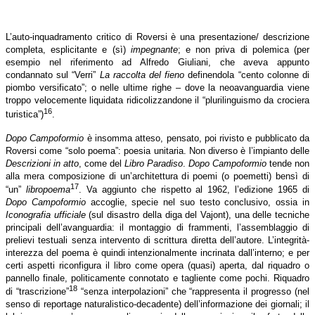
L’auto-inquadramento critico di Roversi è una presentazione/ descrizione
completa, esplicitante e (sì)
impegnante
; e non priva di polemica (per
esempio nel riferimento ad Alfredo Giuliani, che aveva appunto
condannato sul “Verri”
La raccolta del fieno
definendola “cento colonne di
piombo versificato”; o nelle ultime righe – dove la neoavanguardia viene
troppo velocemente liquidata ridicolizzandone il “plurilinguismo da crociera
16
turistica”)
.
Dopo Campoformio
è insomma atteso, pensato, poi rivisto e pubblicato da
Roversi come “solo poema”: poesia unitaria. Non diverso è l’impianto delle
Descrizioni in atto
, come del
Libro Paradiso
.
Dopo Campoformio
tende non
alla mera composizione di un’architettura di poemi (o poemetti) bensì di
17
“un”
libropoema
. Va aggiunto che rispetto al 1962, l’edizione 1965 di
Dopo Campoformio
accoglie, specie nel suo testo conclusivo, ossia in
Iconografia ufficiale
(sul disastro della diga del Vajont), una delle tecniche
principali dell’avanguardia: il montaggio di frammenti, l’assemblaggio di
prelievi testuali senza intervento di scrittura diretta dell’autore. L’integrità-
interezza del poema è quindi intenzionalmente incrinata dall’interno; e per
certi aspetti riconfigura il libro come opera (quasi) aperta, dal riquadro o
pannello finale, politicamente connotato e tagliente come pochi. Riquadro
18
di “trascrizione”
“senza interpolazioni” che “rappresenta il progresso (nel
senso di reportage naturalistico-decadente) dell’informazione dei giornali; il