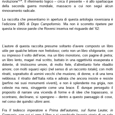
14
rivoluzione”
. Il riferimento logico – circa il presente – è allo spartiacque
della seconda guerra mondiale, massacro a cui non seguì alcun
rinnovamento radicale.
La raccolta che presentiamo in apertura di questa antologia roversiana è
l’edizione 1965 di
Dopo Campoformio
. Ma non è scorretto ripetere per
questa le stesse parole che Roversi inseriva nel risguardo del ’62:
L’autore di questa raccolta presume soltanto d’avere composto un libro
utile per qualche lettore non frettoloso; certo non un libro sfolgorante, con
su impresso il volto dell’eroe, ma un libro monotono, con pagine di pietra;
un libro lento, magari mal scritto, buttato in una oggettività esasperata e
dolente, di tristissimo umore, di molto fiele, d’altrettanto forte ribadito
amore; con molti squarci epici (nel senso di un racconto
totale
); con molti
ritratti, soprattutto di uomini vecchi che muoiono, di donne, e di una terra
nebbiosa: il ritratto dell’Italia rotta e adirata che ancora insiste e resiste
(perfino nei suoi monumenti viventi), e non è splendente ma grigia, non
celeste ma nera, struggente come una brace. È dunque perseguito il
proposito di narrare una vicenda di forme e di idee che trapassano, si
scontrano, declinano, si spengono – dentro a questo paesaggio di cose,
nel corso dei quindici ultimi anni.
Fra
Il tedesco imperatore
e
Prima dell’autunno, sul fiume Leuter, in
Germania
, con cui si apre il libro e si conchiude (questa storia di un solo