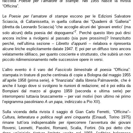
raccolta
Poesie per l’amatore di stampe
. Nel 1955 nasce la rivista
“Officina”.
Le
Poesie per l’amatore di stampe
escono per le Edizioni Salvatore
Sciascia, di Caltanissetta, in quella collana dei “Quaderni di ‘Galleria’”
(diretta da Leonardo Sciascia) “che accoglie alcuni dei ‘giovani eretici’ (ma
7
solo alcuni) della poesia del dopoguerra”
. Perché questo libro può dirsi
ancora incline a rivolgersi al passato (sia pure prossimo)? Innanzitutto
perché, nell’ultima sezione –
Libretto d’appunti
– rielabora e ripresenta
alcune liriche esplicitamente datate 1947. E poi per un diffuso tono ancora
velatamente idilliaco, per quanto cosciente e strutturato, che subirà un non
piccolo ridimensionamento nelle successive opere in versi.
L’altro evento è il varo del
Fascicolo bimestrale di poesia
“Officina”:
stampata in tirature di poche centinaia di copie a Bologna dal maggio 1955
all’aprile 1958 (prima serie), è “finanziata” dalla libreria Palmaverde, che è
anche il luogo dove si svolgono le riunioni di redazione; ed è poi edita da
Bompiani dal marzo al giugno 1959 (seconda e ultima serie) per
interrompersi tuttavia bruscamente – per vari motivi (non ultimo né primo
l’epigramma pasoliniano
A un papa
, indirizzato a Pio XII).
Sulla vicenda della rivista il saggio di Gian Carlo Ferretti,
“Officina”–
Cultura, letteratura e politica negli anni cinquanta
(Einaudi, Torino 1975)
rimane tutt’ora indispensabile per ripercorrere l’avventura dei giovani
Roversi, Leonetti, Pasolini, Romanò, Scalia, Fortini. (Va poi detto che