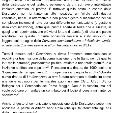
della distribuzione del testo, o perlomeno da chi sul lavoro intellettuale
impianta questioni di profitto. E tuttavia: quello posto in essere dalle
Descrizioni
non fu tanto un atto negativo, un “rifiuto dell’industria
editoriale”, bensì un affermativo e non piccolo gesto di inserimento nel più
complesso insieme di lotte
per
una differente comunicazione (e gestione
della comunicazione), entro quel prisma aperto di forze che a sinistra, in
quegli anni, sperimentavano più vie di lotta e di parola (e di lotta alle parole
ereditate). Su questo in tante occasioni Roversi è stato esplicito: si
leggano qui le pagine della
Conversazione introduttiva
a
I diecimila cavalli
,
o l’intervista (
Conversazione in atto
) rilasciata a Gianni D’Elia.
Tutto il tessuto delle
Descrizioni
si rivela fittamente intrecciato con le
modalità
di trasmissione della comunicazione: che fu (tanto nel ’69 quanto
in tutte le ristampe)
propriamente
politica: affidata a una totale gratuità, e a
24
iniziative a diffusione popolare
. Pensiamo alla tiratura del 1990 uscita ne
“I quaderni de ‘Lo spartivento’”: in copertina campeggia la scritta “Questa
nuova tiratura di
Le descrizioni in atto
è stata stampata e distribuita come
una delle occasioni per le manifestazioni unitarie CGIL, CISL, UIL di
Bologna per il Centenario del Primo Maggio. Non è in vendita, ma chi
vuole può dare o mandare un contributo per il foglio di poesia militante ‘Lo
spartivento’”.
Anche al gesto di comunicazione-opposizione delle
Descrizioni
potremmo
applicare le parole di Alberto Asor Rosa (che qui fa riferimento agli stili
della… neoavanguardia):