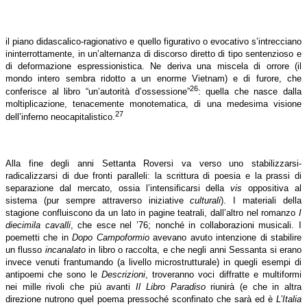
il piano didascalico-ragionativo e quello figurativo o evocativo s’intrecciano
ininterrottamente, in un’alternanza di discorso diretto di tipo sentenzioso e
di deformazione espressionistica. Ne deriva una miscela di orrore (il
mondo intero sembra ridotto a un enorme Vietnam) e di furore, che
26
conferisce al libro “un’autorità d’ossessione”
: quella che nasce dalla
moltiplicazione, tenacemente monotematica, di una medesima visione
27
dell’inferno neocapitalistico.
Alla fine degli anni Settanta Roversi va verso uno stabilizzarsi-
radicalizzarsi di due fronti paralleli: la scrittura di poesia e la prassi di
separazione dal mercato, ossia l’intensificarsi della
vis
oppositiva al
sistema (pur sempre attraverso iniziative
culturali
). I materiali della
stagione confluiscono da un lato in pagine teatrali, dall’altro nel romanzo
I
diecimila cavalli
, che esce nel ’76; nonché in collaborazioni musicali. I
poemetti che in
Dopo Campoformio
avevano avuto intenzione di stabilire
un flusso
incanalato
in libro o raccolta, e che negli anni Sessanta si erano
invece venuti frantumando (a livello microstrutturale) in quegli esempi di
antipoemi che sono le
Descrizioni
, troveranno voci diffratte e multiformi
nei mille rivoli che più avanti
Il Libro Paradiso
riunirà (e che in altra
direzione nutrono quel poema pressoché sconfinato che sarà ed è
L’Italia