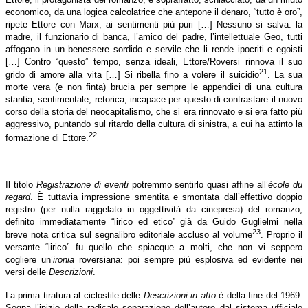
economico, da una logica calcolatrice che antepone il denaro, “tutto è oro”,
ripete Ettore con Marx, ai sentimenti più puri […] Nessuno si salva: la
madre, il funzionario di banca, l’amico del padre, l’intellettuale Geo, tutti
affogano in un benessere sordido e servile che li rende ipocriti e egoisti
[…] Contro “questo” tempo, senza ideali, Ettore/Roversi rinnova il suo
21
grido di amore alla vita […] Si ribella fino a volere il suicidio
. La sua
morte vera (e non finta) brucia per sempre le appendici di una cultura
stantia, sentimentale, retorica, incapace per questo di contrastare il nuovo
corso della storia del neocapitalismo, che si era rinnovato e si era fatto più
aggressivo, puntando sul ritardo della cultura di sinistra, a cui ha attinto la
22
formazione di Ettore.
Il titolo
Registrazione di eventi
potremmo sentirlo quasi affine all’
école du
regard
. È tuttavia impressione smentita e smontata dall’effettivo doppio
registro (per nulla raggelato in oggettività da cinepresa) del romanzo,
definito immediatamente “lirico ed etico” già da Guido Guglielmi nella
23
breve nota critica sul segnalibro editoriale accluso al volume
. Proprio il
versante “lirico” fu quello che spiacque a molti, che non vi seppero
cogliere un’
ironia
roversiana: poi sempre più esplosiva ed evidente nei
versi delle
Descrizioni
.
La prima tiratura al ciclostile delle
Descrizioni in atto
è della fine del 1969.
Segna l’inizio della radicale separazione dell’autore dal sistema ufficiale