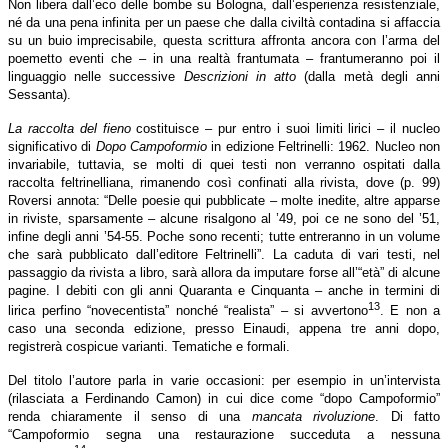
Non libera dall’eco delle bombe su Bologna, dall’esperienza resistenziale,
né da una pena infinita per un paese che dalla civiltà contadina si affaccia
su un buio imprecisabile, questa scrittura affronta ancora con l’arma del
poemetto eventi che – in una realtà frantumata – frantumeranno poi il
linguaggio nelle successive
Descrizioni in atto
(dalla metà degli anni
Sessanta).
La raccolta del fieno
costituisce – pur entro i suoi limiti lirici – il nucleo
significativo di
Dopo Campoformio
in edizione Feltrinelli: 1962. Nucleo non
invariabile, tuttavia, se molti di quei testi non verranno ospitati dalla
raccolta feltrinelliana, rimanendo così confinati alla rivista, dove (p. 99)
Roversi annota: “Delle poesie qui pubblicate – molte inedite, altre apparse
in riviste, sparsamente – alcune risalgono al ’49, poi ce ne sono del ’51,
infine degli anni ’54-55. Poche sono recenti; tutte entreranno in un volume
che sarà pubblicato dall’editore Feltrinelli”. La caduta di vari testi, nel
passaggio da rivista a libro, sarà allora da imputare forse all’“età” di alcune
pagine. I debiti con gli anni Quaranta e Cinquanta – anche in termini di
13
lirica perfino “novecentista” nonché “realista” – si avvertono
. E non a
caso una seconda edizione, presso Einaudi, appena tre anni dopo,
registrerà cospicue varianti. Tematiche e formali.
Del titolo l’autore parla in varie occasioni: per esempio in un’intervista
(rilasciata a Ferdinando Camon) in cui dice come “dopo Campoformio”
renda chiaramente il senso di una
mancata rivoluzione
. Di fatto
“Campoformio segna una restaurazione succeduta a nessuna