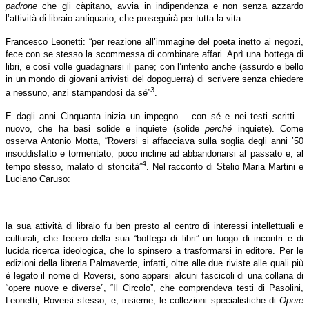
padrone
che gli càpitano, avvia in indipendenza e non senza azzardo
l’attività di libraio antiquario, che proseguirà per tutta la vita.
Francesco Leonetti: “per reazione all’immagine del poeta inetto ai negozi,
fece con se stesso la scommessa di combinare affari. Aprì una bottega di
libri, e così volle guadagnarsi il pane; con l’intento anche (assurdo e bello
in un mondo di giovani arrivisti del dopoguerra) di scrivere senza chiedere
3
a nessuno, anzi stampandosi da sé”
.
E dagli anni Cinquanta inizia un impegno – con sé e nei testi scritti –
nuovo, che ha basi solide e inquiete (solide
perché
inquiete). Come
osserva Antonio Motta, “Roversi si affacciava sulla soglia degli anni ’50
insoddisfatto e tormentato, poco incline ad abbandonarsi al passato e, al
4
tempo stesso, malato di storicità”
. Nel racconto di Stelio Maria Martini e
Luciano Caruso:
la sua attività di libraio fu ben presto al centro di interessi intellettuali e
culturali, che fecero della sua “bottega di libri” un luogo di incontri e di
lucida ricerca ideologica, che lo spinsero a trasformarsi in editore. Per le
edizioni della libreria Palmaverde, infatti, oltre alle due riviste alle quali più
è legato il nome di Roversi, sono apparsi alcuni fascicoli di una collana di
“opere nuove e diverse”, “Il Circolo”, che comprendeva testi di Pasolini,
Leonetti, Roversi stesso; e, insieme, le collezioni specialistiche di
Opere