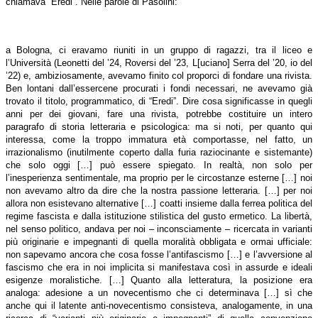
chiamava “Eredi”. Nelle parole di Pasolini:
a Bologna, ci eravamo riuniti in un gruppo di ragazzi, tra il liceo e
l’Università (Leonetti del ’24, Roversi del ’23, L[uciano] Serra del ’20, io del
’22) e, ambiziosamente, avevamo finito col proporci di fondare una rivista.
Ben lontani dall’essercene procurati i fondi necessari, ne avevamo già
trovato il titolo, programmatico, di “Eredi”. Dire cosa significasse in quegli
anni per dei giovani, fare una rivista, potrebbe costituire un intero
paragrafo di storia letteraria e psicologica: ma si noti, per quanto qui
interessa, come la troppo immatura età comportasse, nel fatto, un
irrazionalismo (inutilmente coperto dalla furia raziocinante e sistemante)
che solo oggi […] può essere spiegato. In realtà, non solo per
l’inesperienza sentimentale, ma proprio per le circostanze esterne […] noi
non avevamo altro da dire che la nostra passione letteraria. […] per noi
allora non esistevano alternative […] coatti insieme dalla ferrea politica del
regime fascista e dalla istituzione stilistica del gusto ermetico. La libertà,
nel senso politico, andava per noi – inconsciamente – ricercata in varianti
più originarie e impegnanti di quella moralità obbligata e ormai ufficiale:
non sapevamo ancora che cosa fosse l’antifascismo […] e l’avversione al
fascismo che era in noi implicita si manifestava così in assurde e ideali
esigenze moralistiche. […] Quanto alla letteratura, la posizione era
analoga: adesione a un novecentismo che ci determinava […] sì che
anche qui il latente anti-novecentismo consisteva, analogamente, in una