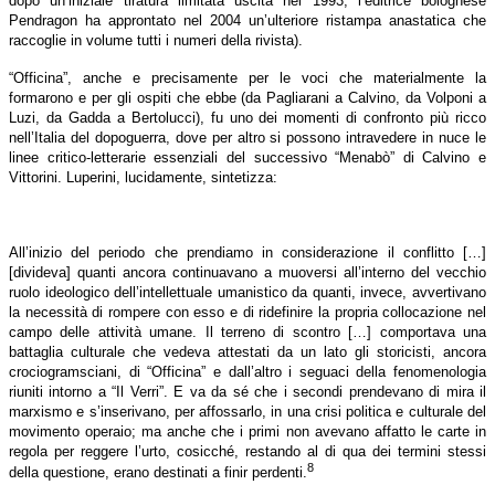
dopo un’iniziale tiratura limitata uscita nel 1993, l’editrice bolognese
Pendragon ha approntato nel 2004 un’ulteriore ristampa anastatica che
raccoglie in volume tutti i numeri della rivista).
“Officina”, anche e precisamente per le voci che materialmente la
formarono e per gli ospiti che ebbe (da Pagliarani a Calvino, da Volponi a
Luzi, da Gadda a Bertolucci), fu uno dei momenti di confronto più ricco
nell’Italia del dopoguerra, dove per altro si possono intravedere in nuce le
linee critico-letterarie essenziali del successivo “Menabò” di Calvino e
Vittorini. Luperini, lucidamente, sintetizza:
All’inizio del periodo che prendiamo in considerazione il conflitto […]
[divideva] quanti ancora continuavano a muoversi all’interno del vecchio
ruolo ideologico dell’intellettuale umanistico da quanti, invece, avvertivano
la necessità di rompere con esso e di ridefinire la propria collocazione nel
campo delle attività umane. Il terreno di scontro […] comportava una
battaglia culturale che vedeva attestati da un lato gli storicisti, ancora
crociogramsciani, di “Officina” e dall’altro i seguaci della fenomenologia
riuniti intorno a “Il Verri”. E va da sé che i secondi prendevano di mira il
marxismo e s’inserivano, per affossarlo, in una crisi politica e culturale del
movimento operaio; ma anche che i primi non avevano affatto le carte in
regola per reggere l’urto, cosicché, restando al di qua dei termini stessi
8
della questione, erano destinati a finir perdenti.