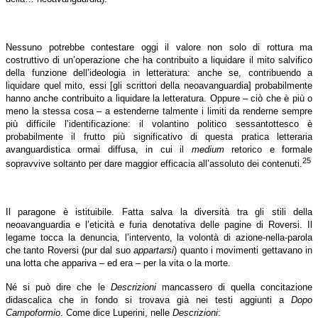
Nessuno potrebbe contestare oggi il valore non solo di rottura ma
costruttivo di un’operazione che ha contribuito a liquidare il mito salvifico
della funzione dell’ideologia in letteratura: anche se, contribuendo a
liquidare quel mito, essi [gli scrittori della neoavanguardia] probabilmente
hanno anche contribuito a liquidare la letteratura. Oppure – ciò che è più o
meno la stessa cosa – a estenderne talmente i limiti da renderne sempre
più difficile l’identificazione: il volantino politico sessantottesco è
probabilmente il frutto più significativo di questa pratica letteraria
avanguardistica ormai diffusa, in cui il
medium
retorico e formale
25
sopravvive soltanto per dare maggior efficacia all’assoluto dei contenuti.
Il paragone è istituibile. Fatta salva la diversità tra gli stili della
neoavanguardia e l’eticità e furia denotativa delle pagine di Roversi. Il
legame tocca la denuncia, l’intervento, la volontà di azione-nella-parola
che tanto Roversi (pur dal suo
appartarsi
) quanto i movimenti gettavano in
una lotta che appariva – ed era – per la vita o la morte.
Né si può dire che le
Descrizioni
mancassero di quella concitazione
didascalica che in fondo si trovava già nei testi aggiunti a
Dopo
Campoformio
. Come dice Luperini, nelle
Descrizioni
: