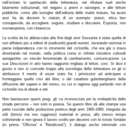
nell’evitare lo spettacolo della letteratura, nel rifiutare ruoli anche
latamente istituzionali, nel negarsi a premi e rassegne, e alle letture
pubbliche, come alle lusinghe dell’editoria delle matte tirature, ha avuto
anzi ha da decenni lo statuto di un esempio: prassi, etica ben
consapevole, da accogliere, seguire, studiare o discutere. Esposta, non
sovraesposta, con chiarezza.
La scelta da lui abbracciata alla fine degli anni Sessanta è stata quella di
non affidarsi più a editori di (sedicenti) grandi numeri, lavorando semmai in
piena indipendenza con lo strumento del ciclostile, che era già o stava
diventando nel mondo, nella politica come in infinite iniziative culturali
autogestite, un veicolo fenomenale di cambiamento, comunicazione. Le
sue
Descrizioni in atto
hanno raggiunto migliaia di lettori, così. Si dice il
giusto e non si concede troppo alla sociologia della letteratura se gli si
attribuisce il merito di esser stato fra i primissimi ad anticipare e
fronteggiare quella crisi del libro, o del carattere gutenberghiano della
diffusione del sapere e del senso, su cui si ragiona oggi parlando non di
ciclostile ma di ebook e reti.
Non bastassero questi pregi, gli va riconosciuta poi la molteplicità delle
strade percorse – non solo in poesia. Se questo libro dà alle stampe una
parte cruciale della produzione poetica degli anni 1965-1980, integrata da
utili (
ferrosi
ma non rugginosi) materiali in prosa, allo stesso tempo
sottintende e non ignora il lavoro svolto per decenni con le riviste fondate
(in primis “Officina” e “Rendiconti”), il dialogo anche informale con