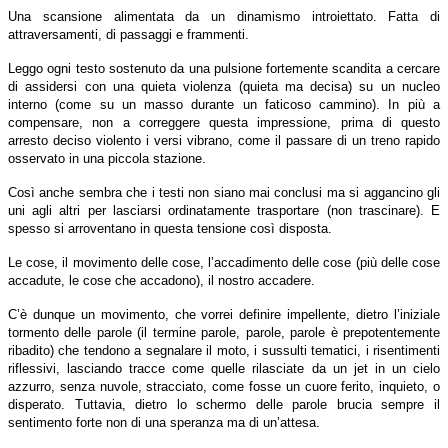
Una scansione alimentata da un dinamismo introiettato. Fatta di
attraversamenti, di passaggi e frammenti.
Leggo ogni testo sostenuto da una pulsione fortemente scandita a cercare
di assidersi con una quieta violenza (quieta ma decisa) su un nucleo
interno (come su un masso durante un faticoso cammino). In più a
compensare, non a correggere questa impressione, prima di questo
arresto deciso violento i versi vibrano, come il passare di un treno rapido
osservato in una piccola stazione.
Così anche sembra che i testi non siano mai conclusi ma si aggancino gli
uni agli altri per lasciarsi ordinatamente trasportare (non trascinare). E
spesso si arroventano in questa tensione così disposta.
Le cose, il movimento delle cose, l’accadimento delle cose (più delle cose
accadute, le cose che accadono), il nostro accadere.
C’è dunque un movimento, che vorrei definire impellente, dietro l’iniziale
tormento delle parole (il termine parole, parole, parole è prepotentemente
ribadito) che tendono a segnalare il moto, i sussulti tematici, i risentimenti
riflessivi, lasciando tracce come quelle rilasciate da un jet in un cielo
azzurro, senza nuvole, stracciato, come fosse un cuore ferito, inquieto, o
disperato. Tuttavia, dietro lo schermo delle parole brucia sempre il
sentimento forte non di una speranza ma di un’attesa.