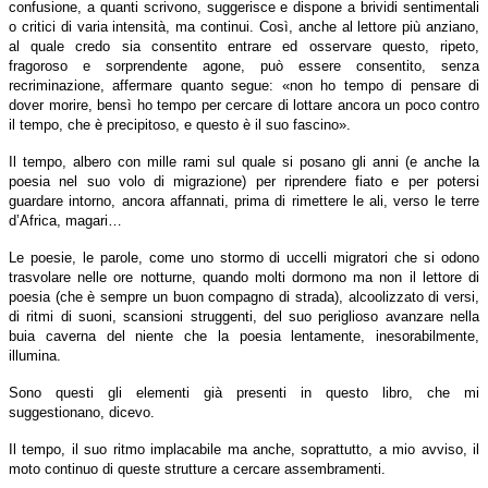
confusione, a quanti scrivono, suggerisce e dispone a brividi sentimentali
o critici di varia intensità, ma continui. Così, anche al lettore più anziano,
al quale credo sia consentito entrare ed osservare questo, ripeto,
fragoroso e sorprendente agone, può essere consentito, senza
recriminazione, affermare quanto segue: «non ho tempo di pensare di
dover morire, bensì ho tempo per cercare di lottare ancora un poco contro
il tempo, che è precipitoso, e questo è il suo fascino».
Il tempo, albero con mille rami sul quale si posano gli anni (e anche la
poesia nel suo volo di migrazione) per riprendere fiato e per potersi
guardare intorno, ancora affannati, prima di rimettere le ali, verso le terre
d’Africa, magari…
Le poesie, le parole, come uno stormo di uccelli migratori che si odono
trasvolare nelle ore notturne, quando molti dormono ma non il lettore di
poesia (che è sempre un buon compagno di strada), alcoolizzato di versi,
di ritmi di suoni, scansioni struggenti, del suo periglioso avanzare nella
buia caverna del niente che la poesia lentamente, inesorabilmente,
illumina.
Sono questi gli elementi già presenti in questo libro, che mi
suggestionano, dicevo.
Il tempo, il suo ritmo implacabile ma anche, soprattutto, a mio avviso, il
moto continuo di queste strutture a cercare assembramenti.