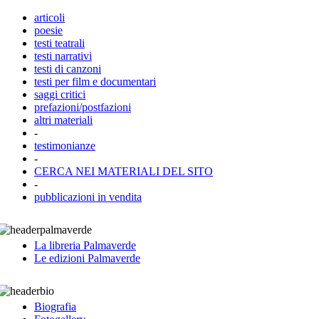
articoli
poesie
testi teatrali
testi narrativi
testi di canzoni
testi per film e documentari
saggi critici
prefazioni/postfazioni
altri materiali
-
testimonianze
-
CERCA NEI MATERIALI DEL SITO
-
pubblicazioni in vendita
La libreria Palmaverde
Le edizioni Palmaverde
Biografia