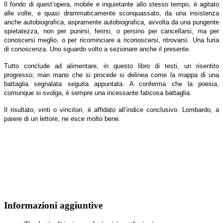
Il fondo di quest’opera, mobile e inquietante allo stesso tempo, è agitato
alle volte, e quasi drammaticamente sconquassato, da una insistenza
anche autobiografica, aspramente autobiografica, avvolta da una pungente
spietatezza, non per punirsi, ferirsi, o persino per cancellarsi, ma per
conoscersi meglio, o per ricominciare a riconoscersi, ritrovarsi. Una furia
di conoscenza. Uno sguardo volto a sezionare anche il presente.
Tutto conclude ad alimentare, in questo libro di testi, un risentito
progresso; man mano che si procede si delinea come la mappa di una
battaglia segnalata seguita appuntata. A conferma che la poesia,
comunque si svolga, è sempre una incessante faticosa battaglia.
Il risultato, vinti o vincitori, è affidato all’indice conclusivo. Lombardo, a
parere di un lettore, ne esce molto bene.
Informazioni aggiuntive