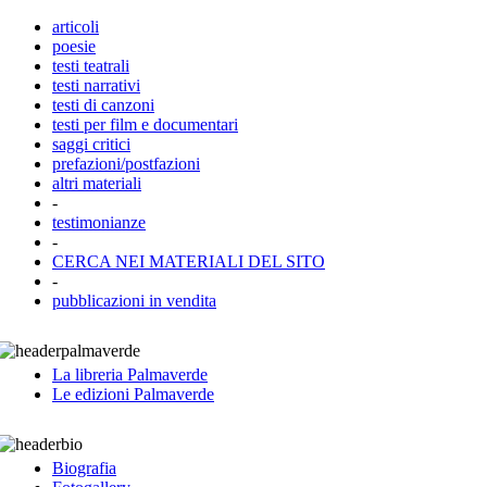
articoli
poesie
testi teatrali
testi narrativi
testi di canzoni
testi per film e documentari
saggi critici
prefazioni/postfazioni
altri materiali
-
testimonianze
-
CERCA NEI MATERIALI DEL SITO
-
pubblicazioni in vendita
La libreria Palmaverde
Le edizioni Palmaverde
Biografia