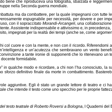
rdo bene che riproduceva una fotografia, sbalzata e leggermente
 truppe nella Seconda guerra mondiale.
attuta ma da combattere, per la quale impegnarsi con tutte le for
verosamente espugnabile per necessità, per dovere e per impet
luso, con il sopraccitato
Morandi-Arcangeli
, una collaborazione
tente. Assistente indispensabile e attivissimo e, in precedenza, au
to, impegnati per la realtà dei tempi (anche se, come argoment
hi col cuore e con la mente, e non con il ricordo. Riferendomi 
 un’intelligenza e un’acutezza che sembravano un vento benefic
 convinzione a tante ironie di supponenti che lo ritenevano un 
da docente formidabile.
re” in qualche modo e ricordare, a chi non l’ha conosciuto, la su
no sforzo definitivo finale da morte in combattimento. Bastere
e aggiuntive. Egli è stato un grande lettore di teatro e ci ha 
ntale che intende il testo come uno specchio per le proprie fattez
del testo teatrale di Roberto Roversi a Bologna
, I Quaderni del 