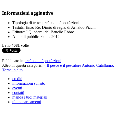
Informazioni aggiuntive
Tipologia di testo:
prefazioni / postfazioni
Testata:
Enzo Re. Diario di regia, di Arnaldo Picchi
Editore:
I Quaderni del Battello Ebbro
Anno di pubblicazione:
2012
Letto
4081
volte
Pubblicato in
prefazioni / postfazioni
Altro in questa categoria:
« Il pesce e il pescatore
Antonio Catalfamo, 
Torna in alto
crediti
informazioni sul sito
eventi
contatti
manda i tuoi materiali
ultimi caricamenti