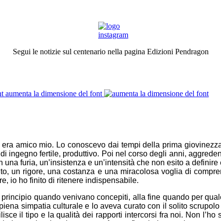
Segui le notizie sul centenario nella pagina Edizioni Pendragon
aumenta la dimensione del font
 era amico mio. Lo conoscevo dai tempi della prima giovinezza
di ingegno fertile, produttivo. Poi nel corso degli anni, aggrede
na furia, un’insistenza e un’intensità che non esito a definire e
to, un rigore, una costanza e una miracolosa voglia di comprende
 io ho finito di ritenere indispensabile.
: in principio quando venivano concepiti, alla fine quando per qua
 piena simpatia culturale e lo aveva curato con il solito scrupol
ilisce il tipo e la qualità dei rapporti intercorsi fra noi. Non l’