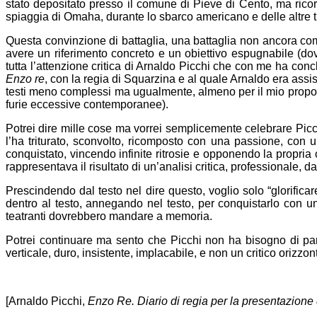
stato depositato presso il comune di Pieve di Cento, ma rico
spiaggia di Omaha, durante lo sbarco americano e delle altre
Questa convinzione di battaglia, una battaglia non ancora comb
avere un riferimento concreto e un obiettivo espugnabile (do
tutta l’attenzione critica di Arnaldo Picchi che con me ha conc
Enzo re
, con la regia di Squarzina e al quale Arnaldo era assis
testi meno complessi ma ugualmente, almeno per il mio proposi
furie eccessive contempora­nee).
Potrei dire mille cose ma vorrei semplicemente celebrare Picc
l’ha triturato, sconvolto, ricomposto con una passione, con
conquistato, vincendo infinite ritrosie e opponendo la propria
rappresentava il risultato di un’analisi critica, professionale, 
Prescindendo dal testo nel dire questo, voglio solo “glorifica
dentro al testo, annegando nel testo, per conquistarlo con u
teatranti dovrebbero mandare a memoria.
Potrei continuare ma sento che Picchi non ha bisogno di parol
verticale, duro, insistente, implacabile, e non un critico orizzo
[Arnaldo Picchi,
Enzo Re. Diario di regia per la presentazione 